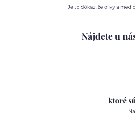
Je to dôkaz, že olivy a med
Nájdete u ná
ktoré s
Na