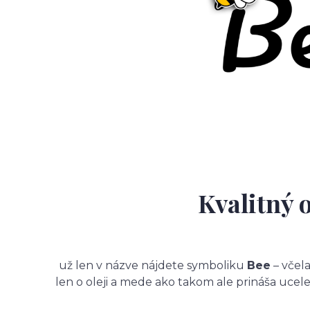
Kvalitný 
už len v názve nájdete symboliku
Bee
– včela
len o oleji a mede ako takom ale prináša uce