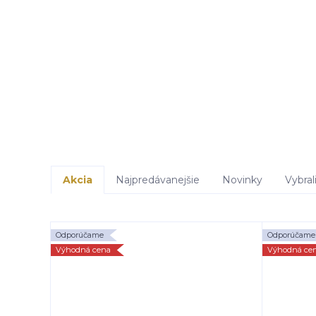
Akcia
Najpredávanejšie
Novinky
Vybral
Odporúčame
Odporúčame
Výhodná cena
Výhodná ce