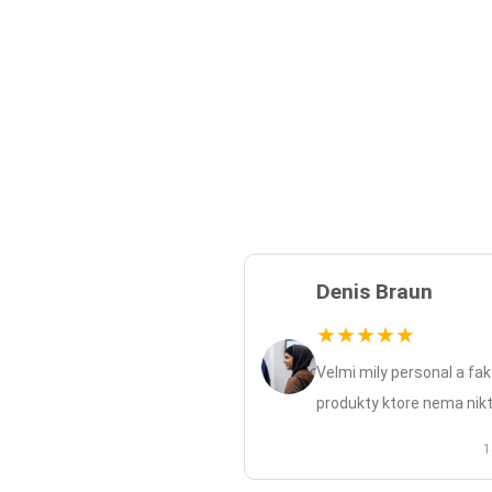
Denis Braun
★
★
★
★
★
Velmi mily personal a fak
produkty ktore nema nikt
1