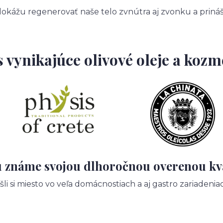
 dokážu regenerovať naše telo zvnútra aj zvonku a prin
s vynikajúce olivové oleje a kozm
ú známe svojou dlhoročnou overenou kval
šli si miesto vo veľa domácnostiach a aj gastro zariadeniach