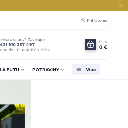
Prihlásenie
eviete si rady? Zavolajte.
0
ks
421 910 237 497
0 €
ondelok-Piatok: 11:00-18:00
N A FUTU
POTRAVINY
Viac