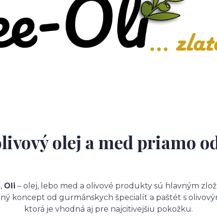
olivový olej a med priamo o
,
Oli
– olej, lebo med a olivové produkty sú hlavným zlo
lený koncept od gurmánskych špecialít a paštét s olivo
ktorá je vhodná aj pre najcitivejšiu pokožku.