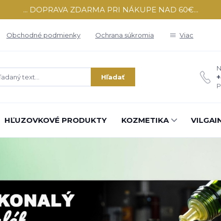
... DOPRAVA ZDARMA PRI NÁKUPE NAD 60€...
Obchodné podmienky
Ochrana súkromia
Viac
N
+
Hľadať
P
HĽUZOVKOVÉ PRODUKTY
KOZMETIKA
VILGAI