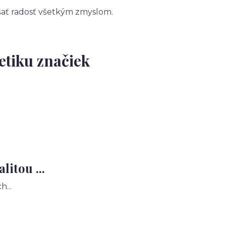
ášať radosť všetkým zmyslom.
etiku značiek
itou ...
...