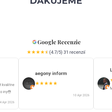
ĎAKUJEME
Google Recenzie
★
★
★
★
★
☆
(4.7/5) 31 recenzií
aegony inform
★
★
★
★
★
t kvalitne
M
o iny😳
10 Apr 2026
4 Apr 2026