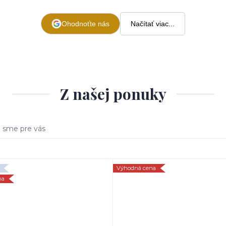
Ohodnoťte nás
Načítať viac...
Z našej ponuky
i sme pre vás
Výhodná cena
na