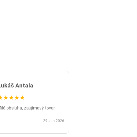
Lukáš Antala
★
★
★
★
★
ilá obsluha, zaujímavý tovar.
29 Jan 2026