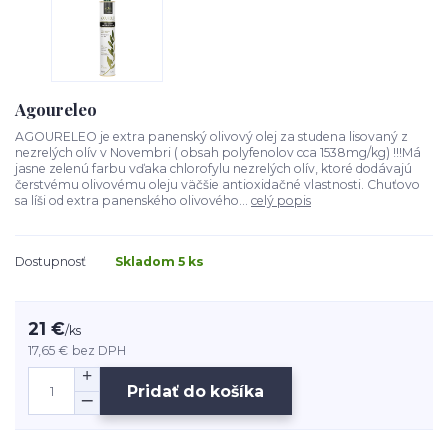
Agoureleo
AGOURELEO je extra panenský olivový olej za studena lisovaný z
nezrelých olív v Novembri ( obsah polyfenolov cca 1538mg/kg) !!!Má
jasne zelenú farbu vďaka chlorofylu nezrelých olív, ktoré dodávajú
čerstvému olivovému oleju väčšie antioxidačné vlastnosti. Chuťovo
sa líši od extra panenského olivového...
celý popis
Dostupnosť
Skladom 5 ks
21 €
/
ks
17,65 €
bez DPH
Pridať do košíka