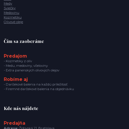
Medy
Sviečky
Medovinu
Kozmetiku
Olivové oleje
Čím sa zaoberáme
Predajom
- Kozmetiky z olív
- Medu, medoviny, včeloviny
- Extra panenských olivových olejov
Robíme aj
- Darčekové balenia na každú príležitosť
- Firemné darčekové balenia na objednávku
Kde nás nájdete
Predajňa
Adresa:
Židovská 21, Bratislava