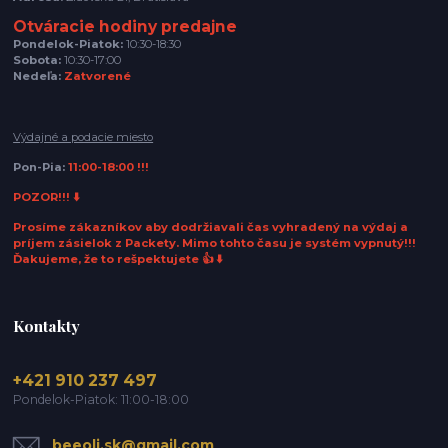
Otváracie hodiny predajne
Pondelok-Piatok:
10:30-18:30
Sobota:
10:30-17:00
Nedeľa:
Zatvorené
Výdajné a podacie miesto
Pon-Pia:
11:00-18:00 !!!
POZOR!!! ⬇️
Prosíme zákazníkov aby dodržiavali čas vyhradený na výdaj a
príjem zásielok z Packety. Mimo tohto času je systém vypnutý!!!
Ďakujeme, že to rešpektujete 👍 ⬇️
Kontakty
+421 910 237 497
Pondelok-Piatok: 11:00-18:00
beeoli.sk@gmail.com