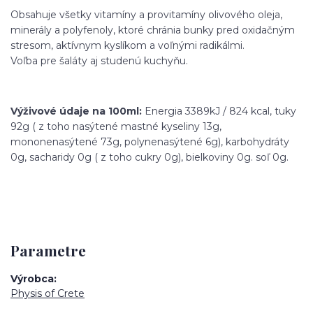
Obsahuje všetky vitamíny a provitamíny olivového oleja,
minerály a polyfenoly, ktoré chránia bunky pred oxidačným
stresom, aktívnym kyslíkom a voľnými radikálmi.
Voľba pre šaláty aj studenú kuchyňu.
Výživové údaje na 100ml:
Energia 3389kJ / 824 kcal, tuky
92g ( z toho nasýtené mastné kyseliny 13g,
mononenasýtené 73g, polynenasýtené 6g), karbohydráty
0g, sacharidy 0g ( z toho cukry 0g), bielkoviny 0g. soľ 0g.
Parametre
Výrobca
Physis of Crete