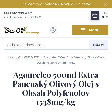
... DOPRAVA ZDARMA PRI NÁKUPE NAD 60€...
+421 910 237 497
0
ks
0 €
Pondelok-Piatok: 11:00-18:00
Menu
Hľadať
Úvod
OLIVOVÉ OLEJE
Agoureleo 500ml Extra Panenský Olivový Olej s
Obsah Polyfenolov 1538mg/kg
Agoureleo 500ml Extra
Panenský Olivový Olej s
Obsah Polyfenolov
1538mg/kg