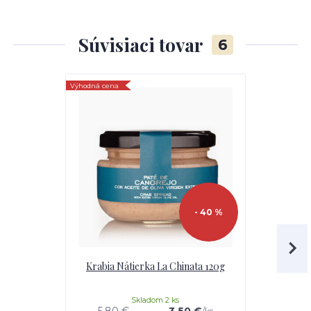
Súvisiaci tovar
6
Výhodná cena
- 40 %
Krabia Nátierka La Chinata 120g
Extra Panen
o
Skladom 2 ks
5,80 €
3,50 €