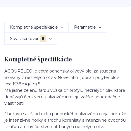
Kompletné špecifikácie
Parametre
Súvisiaci tovar
6
Kompletné špecifikácie
AGOURELEO je extra panenský olivový olej za studena
lisovaný z nezrelých olív v Novembri ( obsah polyfenolov
cca 1538mg/kg) !!!
Má jasne zelenú farbu vďaka chlorofylu nezrelých olív, ktoré
dodávajú čerstvému olivovému oleju väčšie antioxidačné
vlastnosti.
Chuťovo sa líši od extra panenského olivového oleja, pretože
je intenzívne horký a trochu korenistý s intenzívne ovocnou
chuťou arómy čerstvo natrhaných nezrelých olív.