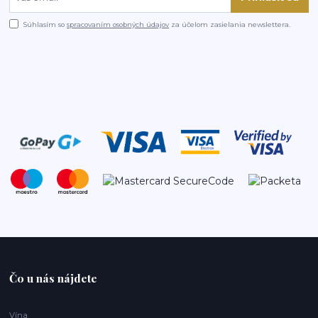
Súhlasím so
spracovaním osobných údajov
za účelom zasielania newslettera.
Čo u nás nájdete
Vína