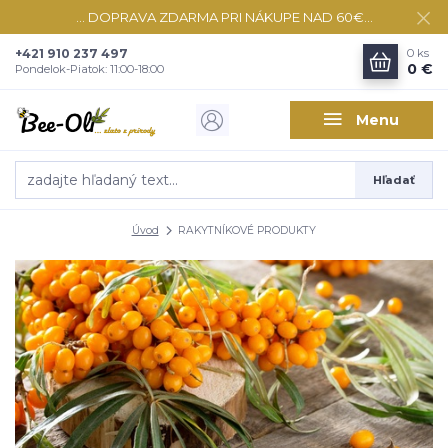
... DOPRAVA ZDARMA PRI NÁKUPE NAD 60€...
+421 910 237 497
0
ks
0 €
Pondelok-Piatok: 11:00-18:00
Menu
Hľadať
Úvod
RAKYTNÍKOVÉ PRODUKTY