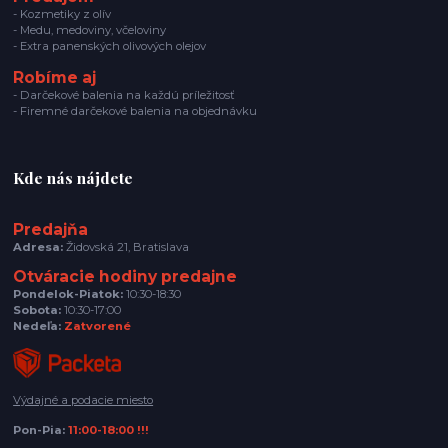
- Kozmetiky z olív
- Medu, medoviny, včeloviny
- Extra panenských olivových olejov
Robíme aj
- Darčekové balenia na každú príležitosť
- Firemné darčekové balenia na objednávku
Kde nás nájdete
Predajňa
Adresa:
Židovská 21, Bratislava
Otváracie hodiny predajne
Pondelok-Piatok:
10:30-18:30
Sobota:
10:30-17:00
Nedeľa:
Zatvorené
Výdajné a podacie miesto
Pon-Pia:
11:00-18:00 !!!