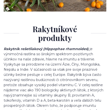
Rakytníkové
produkty
Rakytník rešetliakový (Hippophae rhamnoides
)
je
výnimočná rastlina so širokým spektrom pozitívnych
účinkov na naše zdravie, hlavne na imunitu a trávenie.
Vyskytuje sa prirodzene na území Ázie, Číny, Mongolska,
Nepálu a Indie. V súčasnosti sa však pre svoje priaznivé
účinky bežne pestuje v celej Európe. Rakytník býva často
nazývaný rastlinou budúcnosti či citrónovníkom severu,
pretože obsahuje vysoký podiel vitamínu C. V celej rastline
nájdeme viac ako 190 biologicky aktívnych látok, z ktorých
najvýznamnejšie sú vitamíny skupiny B, provitamín A,
tokoferoly, vitamín D a A, beta-karotén a veľa ďalších telu
prospešných látok. Okrem toho, že podporuje imunitu