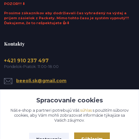
POZOR!!! ⬇️
Prosíme zákazníkov aby dodržiavali čas vyhradený na výdaj a
príjem zásielok z Packety. Mimo tohto času je systém vypnutý!!!
Ďakujeme, že to rešpektujete 👍 ⬇️
Kontakty
+421 910 237 497
Pondelok-Piatok: 11:00-18:00
beeoli.sk@gmail.com
Spracovanie cookies
Náš e-shop a partneri potrebujú Váš
súhlas
s použitím súborov
cookies, aby Vám mohli zobrazovať informácie týkajúce sa
Vašich záujmov.
Upraviť zber cookies.
Nastavenia