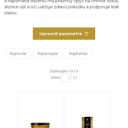
a napomáha tráveniu má priaznivý vplyv na činnosť srdca,
sliznice úst a očí, udržuje zdravú pokožku a podporuje lesk
vlasov.
Upresniť parametre
Najnovšie
Najlacnejšie
Najdrahšie
Zobrazujem 1-9 z 9
strana
z 1