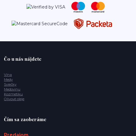
Čo u nás nájdete
Vína
Medy
Sviečky
Medovinu
Kozmetiku
Olivové oleje
Čím sa zaoberáme
Predajom