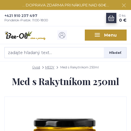
... DOPRAVA ZDARMA PRI NÁKUPE NAD 60€...
+421 910 237 497
0
ks
0 €
Pondelok-Piatok: 11:00-18:00
Menu
Hľadať
Úvod
MEDY
Med s Rakytníkom 250ml
Med s Rakytníkom 250ml