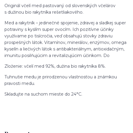
Originál včelí med pastovaný od slovenských včelárov
s dužinou bio rakytníka rešetliakového.
Med a rakytník – jedinečné spojenie, zdravej a sladkej super
potraviny s kyslím super ovocím. Ich pozitívne účinky
využívame po tisícročia, veď obsahujú stovky zdraviu
prospešných látok. Vitamínov, minerálov, enzýmov, omega
kyselín a liečivých látok s antibakteriálnym, antioxidačným,
imunitu posilňujúcim a revitalizujúcim účinkom. Do
Zloženie: včelí med 92%, dužina bio rakytníka 8%.
Tuhnutie medu je prirodzenou vlastnosťou a známkou
pravosti medu.
Skladujte na suchom mieste do 24°C.