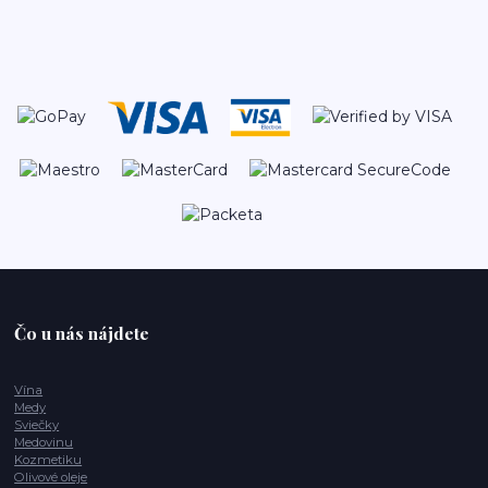
Čo u nás nájdete
Vína
Medy
Sviečky
Medovinu
Kozmetiku
Olivové oleje