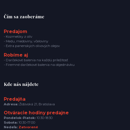
Čím sa zaoberáme
Predajom
- Kozmetiky z olív
- Medu, medoviny, včeloviny
- Extra panenských olivových olejov
Robíme aj
- Darčekové balenia na každú príležitosť
- Firemné darčekové balenia na objednávku
Kde nás nájdete
Predajňa
Adresa:
Židovská 21, Bratislava
Otváracie hodiny predajne
Pondelok-Piatok:
10:30-18:30
Sobota:
10:30-17:00
Nedeľa:
Zatvorené