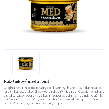
Rakytníkový med 250ml
Originál včelí med pastovaný od slovenských včelárov s dužinou bio
rakytníka rešetliakového. Med a rakytník – jedinečné spojenie, zdravej
a sladkej super potraviny s kyslím super ovocím. Ich pozitívne účinky
využívame po tisícročia, veď obsahujú stovky zdraviu prospešných
látok. Vitamínov, minerálov...
celý popis