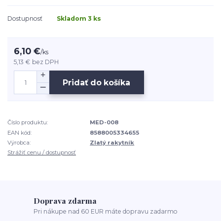
Dostupnosť
Skladom 3 ks
6,10 €
/
ks
5,13 €
bez DPH
Pridať do košíka
Číslo produktu:
MED-008
EAN kód:
8588005334655
Výrobca:
Zlatý rakytník
Strážiť cenu / dostupnosť
Doprava zdarma
Pri nákupe nad 60 EUR máte dopravu zadarmo