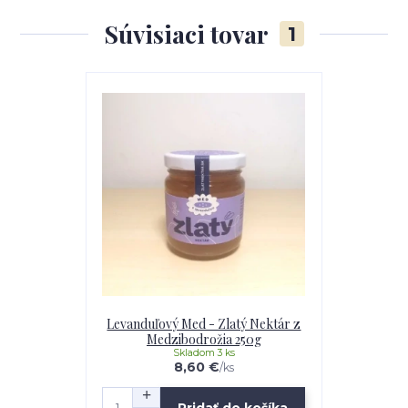
Súvisiaci tovar
1
Levanduľový Med - Zlatý Nektár z
Medzibodrožia 250g
Skladom 3 ks
8,60 €
/
ks
Pridať do košíka