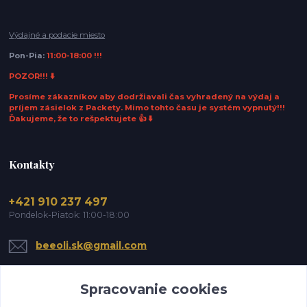
Výdajné a podacie miesto
Pon-Pia:
11:00-18:00 !!!
POZOR!!! ⬇️
Prosíme zákazníkov aby dodržiavali čas vyhradený na výdaj a
príjem zásielok z Packety. Mimo tohto času je systém vypnutý!!!
Ďakujeme, že to rešpektujete 👍 ⬇️
Kontakty
+421 910 237 497
Pondelok-Piatok: 11:00-18:00
beeoli.sk@gmail.com
Spracovanie cookies