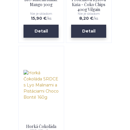
Mango 300g
Kaša - Čoko Chips
400g Vilgain
Nie je skladom
Nie je skladom
15,90 €
8,20 €
/
ks
/
ks
Detail
Detail
Horká Čokoláda