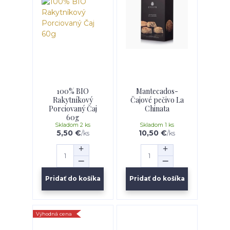
100% BIO
Mantecados-
Rakytníkový
Čajové pečivo La
Porciovaný Čaj
Chinata
60g
Skladom 2 ks
Skladom 1 ks
5,50 €
10,50 €
/
ks
/
ks
Pridať do košíka
Pridať do košíka
Výhodná cena