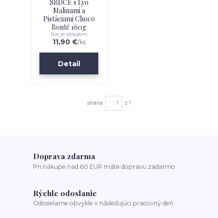
SRDCE s Lyo
Malinami a
Pistáciami Choco
Bonté 160g
Nie je skladom
11,90 €
/
ks
Detail
strana
z 1
Doprava zdarma
Pri nákupe nad 60 EUR máte dopravu zadarmo
Rýchle odoslanie
Odosielame obvykle v následujúci pracovný deň