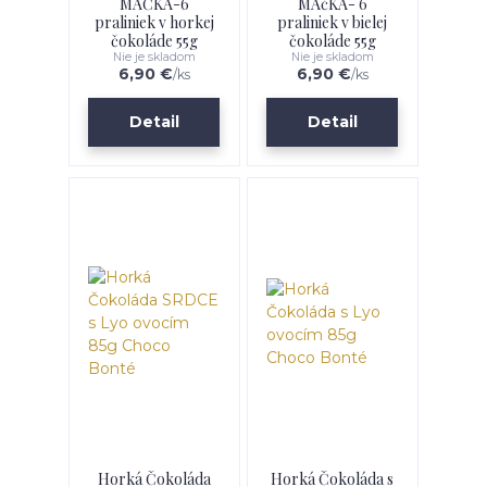
MAČKA-6
MAčKA- 6
praliniek v horkej
praliniek v bielej
čokoláde 55g
čokoláde 55g
Nie je skladom
Nie je skladom
6,90 €
6,90 €
/
ks
/
ks
Detail
Detail
Horká Čokoláda
Horká Čokoláda s