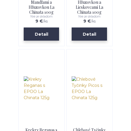
Mandľami a
Hľuzovkou a
Hľuzovkou La
Lieskovcami La
Chinata 100g
Chinata 100g
Nie je skladom
Nie je skladom
9 €
9 €
/
ks
/
ks
Detail
Detail
Krekry Reganas s
Chlebové Tyčinky