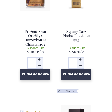
Pražené Kešu
Sypaný Čaj z
Oriešky s
Plodov Rakytníka
Hľuzovkou La
50g
Chinata 110g
Skladom 3 ks
Skladom 2 ks
9,80 €
5,50 €
/
ks
/
ks
Pridať do košíka
Pridať do košíka
Odporúčame