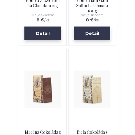
Epoo a Zázvorom
Epoo a Morskou
La Chinata 100g
Soľou La Chinata
100g
Nie je skladom
Nie je skladom
8 €
8 €
/
ks
/
ks
Detail
Detail
Mliečna Čokoláda s
Biela Čokoláda s