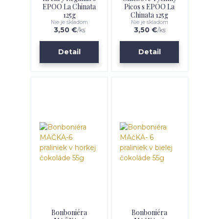
EPOO La Chinata
Picos s EPOO La
125g
Chinata 125g
Nie je skladom
Nie je skladom
3,50 €
3,50 €
/
ks
/
ks
Detail
Detail
Bonboniéra
Bonboniéra