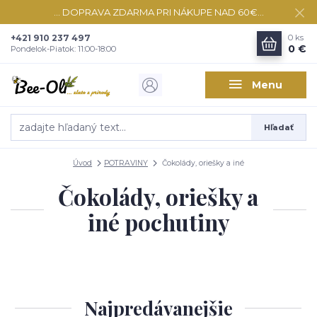
... DOPRAVA ZDARMA PRI NÁKUPE NAD 60€...
+421 910 237 497
0
ks
0 €
Pondelok-Piatok: 11:00-18:00
Menu
Hľadať
Úvod
POTRAVINY
Čokolády, oriešky a iné
Čokolády, oriešky a
iné pochutiny
Najpredávanejšie