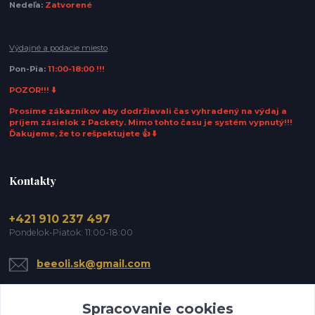
Nedeľa:
Zatvorené
Výdajné a podacie miesto
Pon-Pia:
11:00-18:00 !!!
POZOR!!! ⬇️
Prosíme zákazníkov aby dodržiavali čas vyhradený na výdaj a
príjem zásielok z Packety. Mimo tohto času je systém vypnutý!!!
Ďakujeme, že to rešpektujete 👍 ⬇️
Kontakty
+421 910 237 497
Pondelok-Piatok: 11:00-18:00
beeoli.sk@gmail.com
Spracovanie cookies