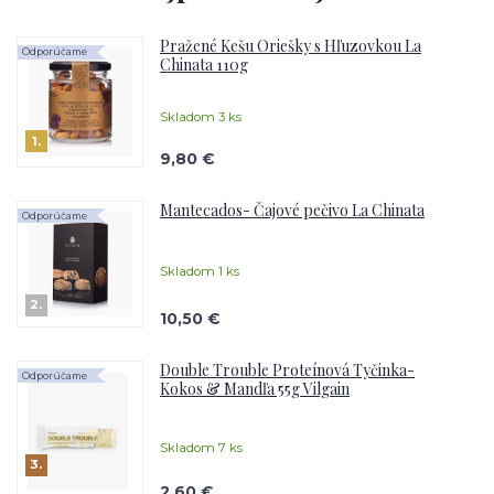
Pražené Kešu Oriešky s Hľuzovkou La
Odporúčame
Chinata 110g
Skladom 3 ks
1.
9,80 €
Mantecados- Čajové pečivo La Chinata
Odporúčame
Skladom 1 ks
2.
10,50 €
Double Trouble Proteínová Tyčinka-
Odporúčame
Kokos & Mandľa 55g Vilgain
Skladom 7 ks
3.
2,60 €