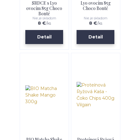
SRDCE s Lyo
Lyo ovocím 85g
ovocím 85g Choco
Choco Bonté
Bonté
Nie je skladom
Nie je skladom
8 €
8 €
/
ks
/
ks
Detail
Detail
BIO Matcha Shake
Proteínová Ryžová