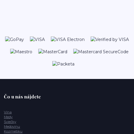
Čo u nás nájdete
Vína
Medy
Sviečky
Medovinu
Kozmetiku