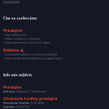
Olivové oleje
Čím sa zaoberáme
Predajom
- Kozmetiky z olív
- Medu, medoviny, včeloviny
- Extra panenských olivových olejov
Robíme aj
- Darčekové balenia na každú príležitosť
- Firemné darčekové balenia na objednávku
Kde nás nájdete
Predajňa
Adresa:
Židovská 21, Bratislava
Otváracie hodiny predajne
Pondelok-Piatok:
10:30-18:30
Sobota:
10:30-17:00