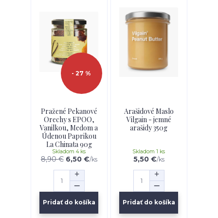
- 27 %
Pražené Pekanové
Arašidové Maslo
Orechy s EPOO,
Vilgain - jemné
Vanilkou, Medom a
arašidy 350g
Údenou Paprikou
La Chinata 90g
Skladom 4 ks
Skladom 1 ks
8,90 €
6,50 €
5,50 €
/
ks
/
ks
Pridať do košíka
Pridať do košíka