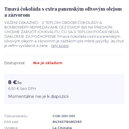
Tmavá čokoláda s extra panenským olivovým olejom
a zázvorom
VÁŽENÍ ZÁKAZNÍCI... V TEPLOM OBDOBÍ ČOKOLÁDY A
BONBONIÉRY NEPREDÁVAME CEZ ESHOP IBA NA PREDAJNI,
CHCEME ZARUČIŤ ICH KVALITU, ČO SA V TEPLOM POČASÍ NEDÁ.
ĎAKUJEME ZA POCHOPENIE Tmavá čokoláda s extra panenským
olivovým olejom a zázvorom je zážitkom pre mlsné jazýčky. Jej chuť
je veľmi vyvážená a zane...
celý popis
Dostupnosť
Nie je skladom
8 €
/
ks
6,50 €
bez DPH
Momentálne nie je k dispozícii
Číslo produktu:
COK-001-001
EAN kód:
8436578485383
Výrobca:
La Chinata