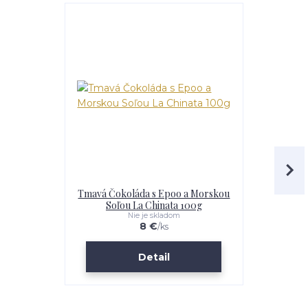
Tmavá Čokoláda s Epoo a Morskou
Mliečna Č
Soľou La Chinata 100g
Hľuzovk
Nie je skladom
8 €
/
ks
Detail