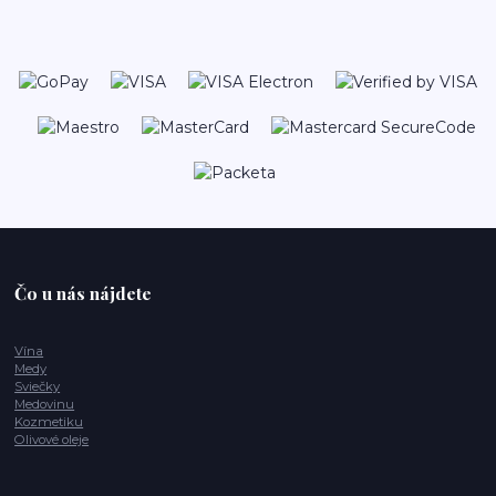
Čo u nás nájdete
Vína
Medy
Sviečky
Medovinu
Kozmetiku
Olivové oleje