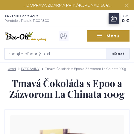
... DOPRAVA ZDARMA PRI NÁKUPE NAD 60€...
+421 910 237 497
0
ks
0 €
Pondelok-Piatok: 11:00-18:00
Menu
Hľadať
Úvod
POTRAVINY
Tmavá Čokoláda s Epoo a Zázvorom La Chinata 100g
Tmavá Čokoláda s Epoo a
Zázvorom La Chinata 100g