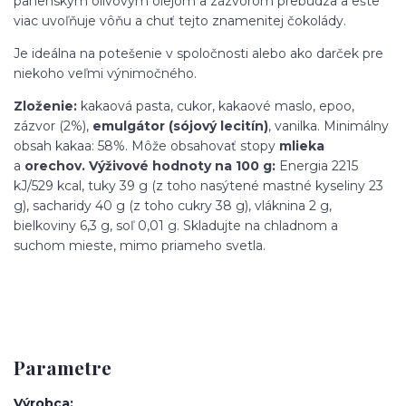
panenským olivovým olejom a zázvorom prebúdza a ešte
viac uvoľňuje vôňu a chuť tejto znamenitej čokolády.
Je ideálna na potešenie v spoločnosti alebo ako darček pre
niekoho veľmi výnimočného.
Zloženie:
kakaová pasta, cukor, kakaové maslo, epoo,
zázvor (2%),
emulgátor (sójový lecitín)
, vanilka. Minimálny
obsah kakaa: 58%. Môže obsahovať stopy
mlieka
a
orechov.
Výživové hodnoty na 100 g:
Energia 2215
kJ/529 kcal, tuky 39 g (z toho nasýtené mastné kyseliny 23
g), sacharidy 40 g (z toho cukry 38 g), vláknina 2 g,
bielkoviny 6,3 g, soľ 0,01 g. Skladujte na chladnom a
suchom mieste, mimo priameho svetla.
Parametre
Výrobca