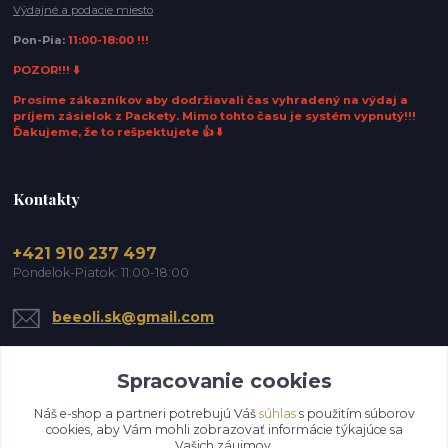
Výdajné a podacie miesto
Pon-Pia:
11:00-18:00 !!!
POZOR!!! ⬇️
Prosíme zákazníkov aby dodržiavali čas vyhradený na výdaj a
príjem zásielok z Packety. Mimo tohto času je systém vypnutý!!!
Ďakujeme, že to rešpektujete 👍 ⬇️
Kontakty
+421 910 237 497
Pondelok-Piatok: 11:00-18:00
beeoli.sk@gmail.com
Spracovanie cookies
Náš e-shop a partneri potrebujú Váš
súhlas
s použitím súborov
cookies, aby Vám mohli zobrazovať informácie týkajúce sa
Vašich záujmov.