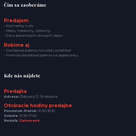
Čím sa zaoberáme
Predajom
- Kozmetiky z olív
- Medu, medoviny, včeloviny
- Extra panenských olivových olejov
Robíme aj
- Darčekové balenia na každú príležitosť
- Firemné darčekové balenia na objednávku
Kde nás nájdete
Predajňa
Adresa:
Židovská 21, Bratislava
Otváracie hodiny predajne
Pondelok-Piatok:
10:30-18:30
Sobota:
10:30-17:00
Nedeľa:
Zatvorené