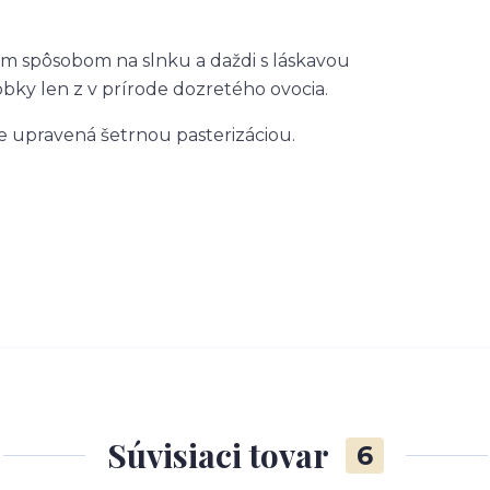
ným spôsobom na slnku a daždi s láskavou
obky len z v prírode dozretého ovocia.
 je upravená šetrnou pasterizáciou.
Súvisiaci tovar
6