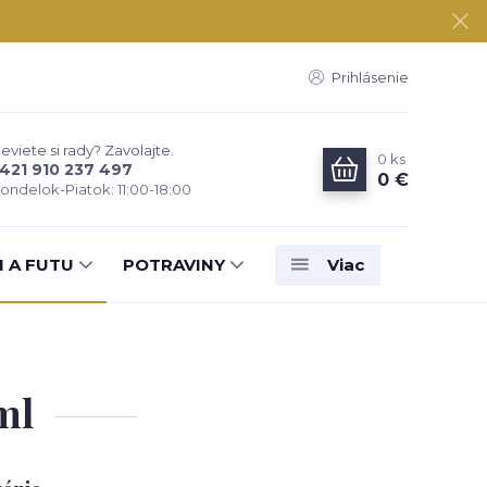
Prihlásenie
eviete si rady? Zavolajte.
0
ks
421 910 237 497
0 €
ondelok-Piatok: 11:00-18:00
N A FUTU
POTRAVINY
Viac
ml