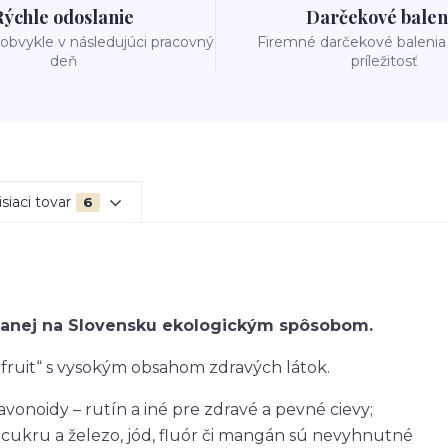
Rýchle odoslanie
Darčekové balen
obvykle v následujúci pracovný
Firemné darčekové balenia
deň
príležitosť
siaci tovar
6
ovanej na Slovensku ekologickým spôsobom.
rfruit“ s vysokým obsahom zdravých látok.
avonoidy – rutín a iné pre zdravé a pevné cievy;
y cukru a železo, jód, fluór či mangán sú nevyhnutné