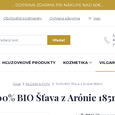
... DOPRAVA ZDARMA PRI NÁKUPE NAD 60€...
Obchodné podmienky
Ochrana súkromia
Viac
N
+
Hľadať
P
HĽUZOVKOVÉ PRODUKTY
KOZMETIKA
VILGAI
Úvod
VILGAIN A FUTU
100% BIO Šťava z Arónie 185ml
00% BIO Šťava z Arónie 185