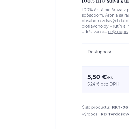
100% BIO šťava z a
100% čistá bio šťava z
spôsobom. Arónia sa rad
obsahom zdravých látok.
bioflavonoidy – rutín a 
udržiavanie...
celý popis
Dostupnosť
5,50 €
/
ks
5,24 €
bez DPH
Číslo produktu:
RKT-06
Výrobca:
PD Tvrdošov