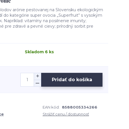
rónie
 plodov arónie pestovanej na Slovensku ekologickým
í do kategórie super ovocia „Superfruit“ s vysokým
 Napríklad: vitamíny na posilnenie imunity;
iné pre zdravé a pevné cievy; prírodný sorbit pre
Skladom 6 ks
Pridať do košíka
EAN kód:
8588005334266
ce
Strážiť cenu / dostupnosť