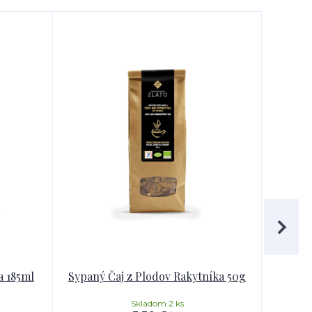
a 185ml
Sypaný Čaj z Plodov Rakytníka 50g
100% 
Skladom 2 ks