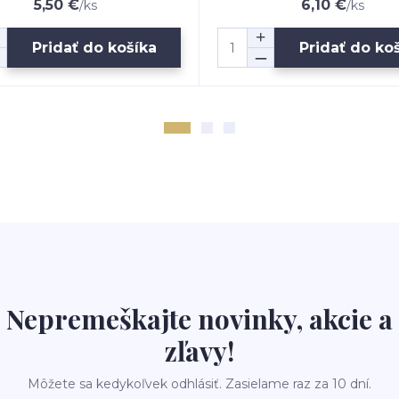
5,50 €
6,10 €
/
ks
/
ks
Pridať do košíka
Pridať do ko
Nepremeškajte novinky, akcie a
zľavy!
Môžete sa kedykoľvek odhlásiť. Zasielame raz za 10 dní.