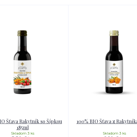
O Šťava Rakytník so Šípkou
100% BIO Šťava z Rakytník
185ml
Skladom 3 ks
Skladom 3 ks