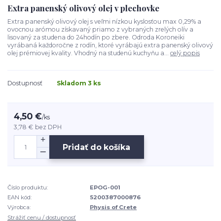
Extra panenský olivový olej v plechovke
Extra panenský olivový olej s veľmi nízkou kyslosťou max 0,29% a
ovocnou arómou získavaný priamo z vybraných zrelých olív a
lisovaný za studena do 24hodín po zbere. Odroda Koroneiki
vyrábaná každoročne z rodín, ktoré vyrábajú extra panenský olivový
olej prémiovej kvality. Vhodný na studenú kuchyňu a...
celý popis
Dostupnosť
Skladom 3 ks
4,50 €
/
ks
3,78 €
bez DPH
Pridať do košíka
Číslo produktu:
EPOG-001
EAN kód:
5200387000876
Výrobca:
Physis of Crete
Strážiť cenu / dostupnosť