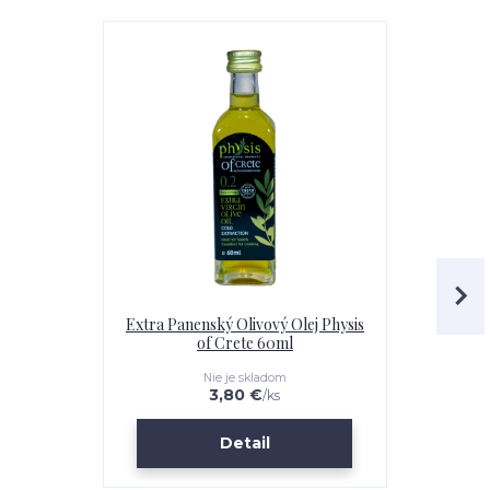
Odporúčame
Extra Panenský Olivový Olej Physis
Korona 
of Crete 60ml
Panenský O
Polyf
Nie je skladom
3,80 €
/
ks
Detail