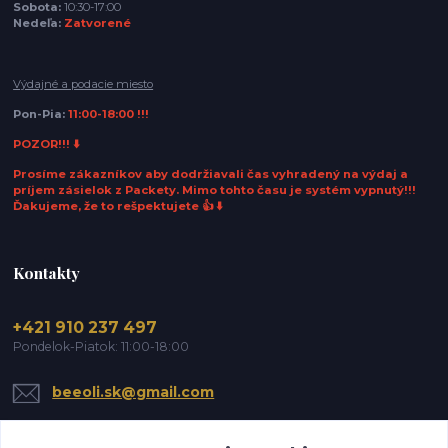
Sobota:
10:30-17:00
Nedeľa:
Zatvorené
Výdajné a podacie miesto
Pon-Pia:
11:00-18:00 !!!
POZOR!!! ⬇️
Prosíme zákazníkov aby dodržiavali čas vyhradený na výdaj a
príjem zásielok z Packety. Mimo tohto času je systém vypnutý!!!
Ďakujeme, že to rešpektujete 👍 ⬇️
Kontakty
+421 910 237 497
Pondelok-Piatok: 11:00-18:00
beeoli.sk@gmail.com