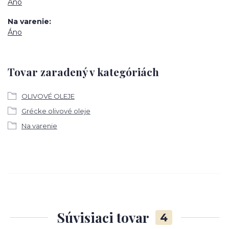
Áno
Na varenie
Áno
Tovar zaradený v kategóriách
OLIVOVÉ OLEJE
Grécke olivové oleje
Na varenie
Súvisiaci tovar
4