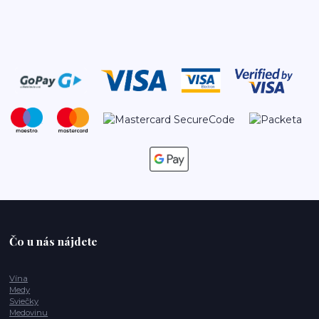
Čo u nás nájdete
Vína
Medy
Sviečky
Medovinu