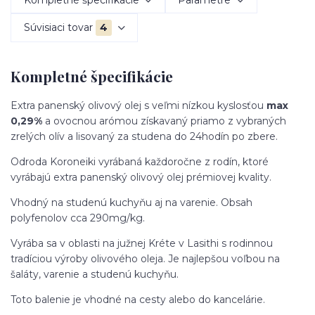
Súvisiaci tovar
4
Kompletné špecifikácie
Extra panenský olivový olej s veľmi nízkou kyslosťou
max
0,29%
a ovocnou arómou získavaný priamo z vybraných
zrelých olív a lisovaný za studena do 24hodín po zbere.
Odroda Koroneiki vyrábaná každoročne z rodín, ktoré
vyrábajú extra panenský olivový olej prémiovej kvality.
Vhodný na studenú kuchyňu aj na varenie. Obsah
polyfenolov cca 290mg/kg.
Vyrába sa v oblasti na južnej Kréte v Lasithi s rodinnou
tradíciou výroby olivového oleja. Je najlepšou voľbou na
šaláty, varenie a studenú kuchyňu.
Toto balenie je vhodné na cesty alebo do kancelárie.