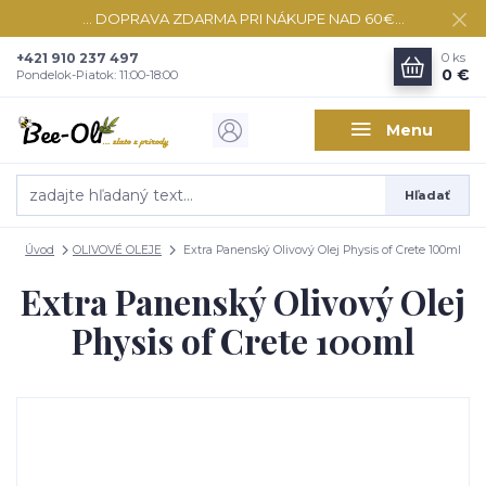
... DOPRAVA ZDARMA PRI NÁKUPE NAD 60€...
+421 910 237 497
0
ks
0 €
Pondelok-Piatok: 11:00-18:00
Menu
Hľadať
Úvod
OLIVOVÉ OLEJE
Extra Panenský Olivový Olej Physis of Crete 100ml
Extra Panenský Olivový Olej
Physis of Crete 100ml