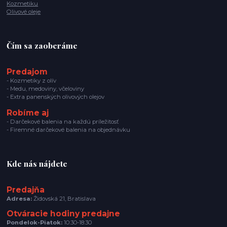
Kozmetiku
Olivové oleje
Čím sa zaoberáme
Predajom
- Kozmetiky z olív
- Medu, medoviny, včeloviny
- Extra panenských olivových olejov
Robíme aj
- Darčekové balenia na každú príležitosť
- Firemné darčekové balenia na objednávku
Kde nás nájdete
Predajňa
Adresa:
Židovská 21, Bratislava
Otváracie hodiny predajne
Pondelok-Piatok:
10:30-18:30