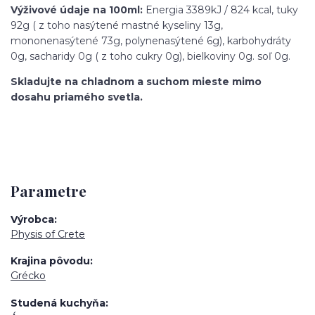
Výživové údaje na 100ml:
Energia 3389kJ / 824 kcal, tuky
92g ( z toho nasýtené mastné kyseliny 13g,
mononenasýtené 73g, polynenasýtené 6g), karbohydráty
0g, sacharidy 0g ( z toho cukry 0g), bielkoviny 0g. soľ 0g.
Skladujte na chladnom a suchom mieste mimo
dosahu priamého svetla.
Parametre
Výrobca
Physis of Crete
Krajina pôvodu
Grécko
Studená kuchyňa