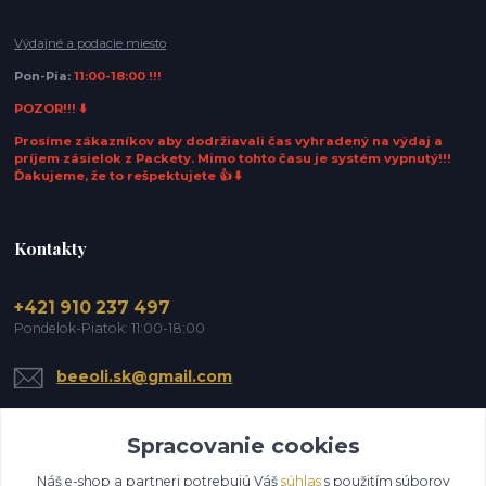
Výdajné a podacie miesto
Pon-Pia:
11:00-18:00 !!!
POZOR!!! ⬇️
Prosíme zákazníkov aby dodržiavali čas vyhradený na výdaj a
príjem zásielok z Packety. Mimo tohto času je systém vypnutý!!!
Ďakujeme, že to rešpektujete 👍 ⬇️
Kontakty
+421 910 237 497
Pondelok-Piatok: 11:00-18:00
beeoli.sk@gmail.com
Spracovanie cookies
Náš e-shop a partneri potrebujú Váš
súhlas
s použitím súborov