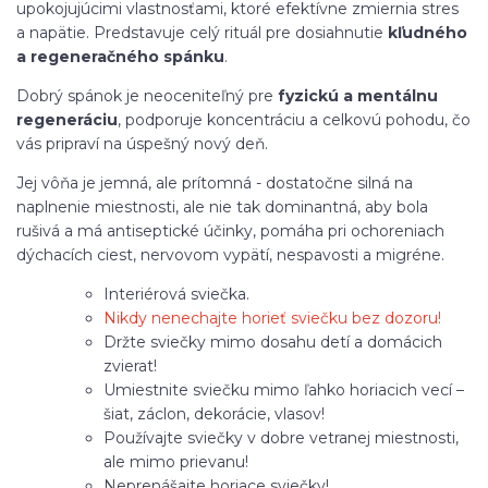
upokojujúcimi vlastnosťami, ktoré efektívne zmiernia stres
a napätie. Predstavuje celý rituál pre dosiahnutie
kľudného
a regeneračného spánku
.
Dobrý spánok je neoceniteľný pre
fyzickú a mentálnu
regeneráciu
, podporuje koncentráciu a celkovú pohodu, čo
vás pripraví na úspešný nový deň.
Jej vôňa je jemná, ale prítomná - dostatočne silná na
naplnenie miestnosti, ale nie tak dominantná, aby bola
rušivá a má antiseptické účinky, pomáha pri ochoreniach
dýchacích ciest, nervovom vypätí, nespavosti a migréne.
Interiérová sviečka.
Nikdy nenechajte horieť sviečku bez dozoru!
Držte sviečky mimo dosahu detí a domácich
zvierat!
Umiestnite sviečku mimo ľahko horiacich vecí –
šiat, záclon, dekorácie, vlasov!
Používajte sviečky v dobre vetranej miestnosti,
ale mimo prievanu!
Neprenášajte horiace sviečky!