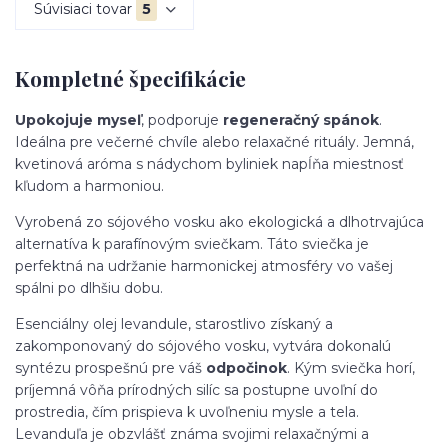
Súvisiaci tovar
5
Kompletné špecifikácie
Upokojuje myseľ
, podporuje
regeneračný spánok
.
Ideálna pre večerné chvíle alebo relaxačné rituály. Jemná,
kvetinová aróma s nádychom byliniek napĺňa miestnosť
kľudom a harmoniou.
Vyrobená zo sójového vosku ako ekologická a dlhotrvajúca
alternatíva k parafínovým sviečkam. Táto sviečka je
perfektná na udržanie harmonickej atmosféry vo vašej
spálni po dlhšiu dobu.
Esenciálny olej levandule, starostlivo získaný a
zakomponovaný do sójového vosku, vytvára dokonalú
syntézu prospešnú pre váš
odpočinok
. Kým sviečka horí,
príjemná vôňa prírodných silíc sa postupne uvoľní do
prostredia, čím prispieva k uvoľneniu mysle a tela.
Levanduľa je obzvlášť známa svojimi relaxačnými a