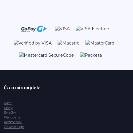
Čo u nás nájdete
Vína
Medy
Sviečky
Medovinu
Kozmetiku
Olivové oleje