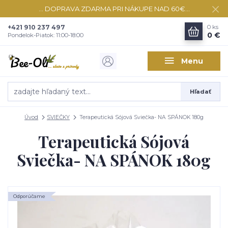
... DOPRAVA ZDARMA PRI NÁKUPE NAD 60€...
+421 910 237 497
0
ks
0 €
Pondelok-Piatok: 11:00-18:00
Menu
Hľadať
Úvod
SVIEČKY
Terapeutická Sójová Sviečka- NA SPÁNOK 180g
Terapeutická Sójová
Sviečka- NA SPÁNOK 180g
Odporúčame