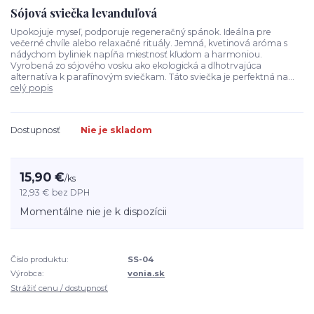
Sójová sviečka levanduľová
Upokojuje myseľ, podporuje regeneračný spánok. Ideálna pre
večerné chvíle alebo relaxačné rituály. Jemná, kvetinová aróma s
nádychom byliniek napĺňa miestnosť kľudom a harmoniou.
Vyrobená zo sójového vosku ako ekologická a dlhotrvajúca
alternatíva k parafínovým sviečkam. Táto sviečka je perfektná na...
celý popis
Dostupnosť
Nie je skladom
15,90 €
/
ks
12,93 €
bez DPH
Momentálne nie je k dispozícii
Číslo produktu:
SS-04
Výrobca:
vonia.sk
Strážiť cenu / dostupnosť