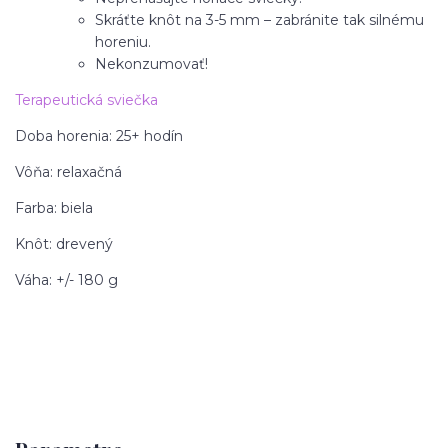
Skráťte knôt na 3-5 mm – zabránite tak silnému
horeniu.
Nekonzumovať!
Terapeutická sviečka
Doba horenia:
25+ hodín
Vôňa: relaxačná
Farba:
biela
Knôt:
drevený
Váha:
+/- 180 g