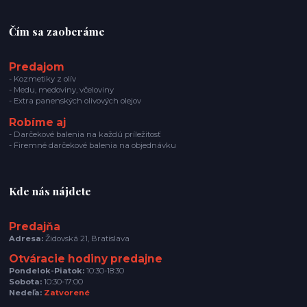
Čím sa zaoberáme
Predajom
- Kozmetiky z olív
- Medu, medoviny, včeloviny
- Extra panenských olivových olejov
Robíme aj
- Darčekové balenia na každú príležitosť
- Firemné darčekové balenia na objednávku
Kde nás nájdete
Predajňa
Adresa:
Židovská 21, Bratislava
Otváracie hodiny predajne
Pondelok-Piatok:
10:30-18:30
Sobota:
10:30-17:00
Nedeľa:
Zatvorené