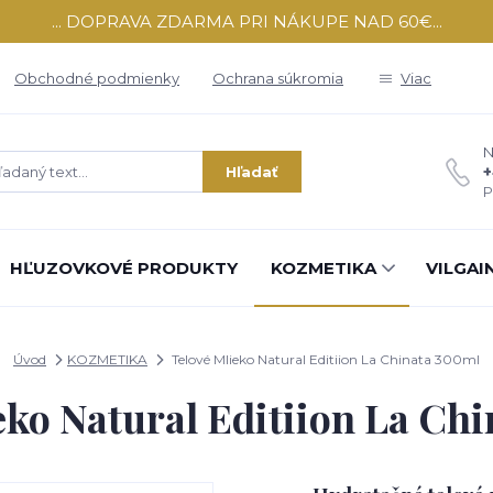
... DOPRAVA ZDARMA PRI NÁKUPE NAD 60€...
Obchodné podmienky
Ochrana súkromia
Viac
N
+
Hľadať
P
HĽUZOVKOVÉ PRODUKTY
KOZMETIKA
VILGAI
Úvod
KOZMETIKA
Telové Mlieko Natural Editiion La Chinata 300ml
eko Natural Editiion La Ch