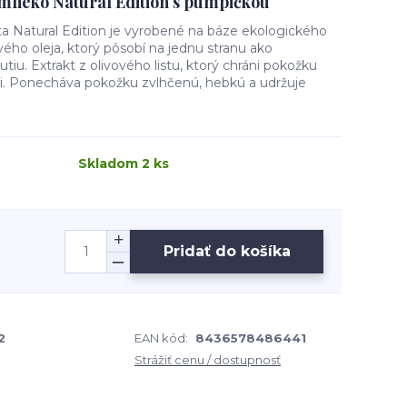
mlieko Natural Edition s pumpičkou
ta Natural Edition je vyrobené na báze ekologického
ého oleja, ktorý pôsobí na jednu stranu ako
nutiu. Extrakt z olivového listu, ktorý chráni pokožku
i. Ponecháva pokožku zvlhčenú, hebkú a udržuje
Skladom 2 ks
Pridať do košíka
2
EAN kód:
8436578486441
Strážiť cenu / dostupnosť