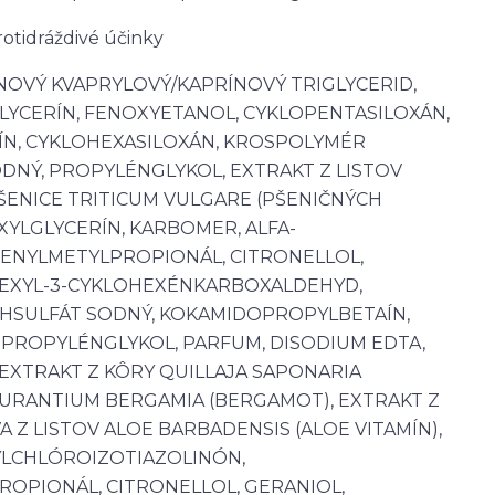
rotidráždivé účinky
NOVÝ KVAPRYLOVÝ/KAPRÍNOVÝ TRIGLYCERID,
GLYCERÍN, FENOXYETANOL, CYKLOPENTASILOXÁN,
ÍN, CYKLOHEXASILOXÁN, KROSPOLYMÉR
ODNÝ, PROPYLÉNGLYKOL, EXTRAKT Z LISTOV
PŠENICE TRITICUM VULGARE (PŠENIČNÝCH
XYLGLYCERÍN, KARBOMER, ALFA-
FENYLMETYLPROPIONÁL, CITRONELLOL,
HEXYL-3-CYKLOHEXÉNKARBOXALDEHYD,
THSULFÁT SODNÝ, KOKAMIDOPROPYLBETAÍN,
 PROPYLÉNGLYKOL, PARFUM, DISODIUM EDTA,
 EXTRAKT Z KÔRY QUILLAJA SAPONARIA
AURANTIUM BERGAMIA (BERGAMOT), EXTRAKT Z
A Z LISTOV ALOE BARBADENSIS (ALOE VITAMÍN),
TYLCHLÓROIZOTIAZOLINÓN,
OPIONÁL, CITRONELLOL, GERANIOL,