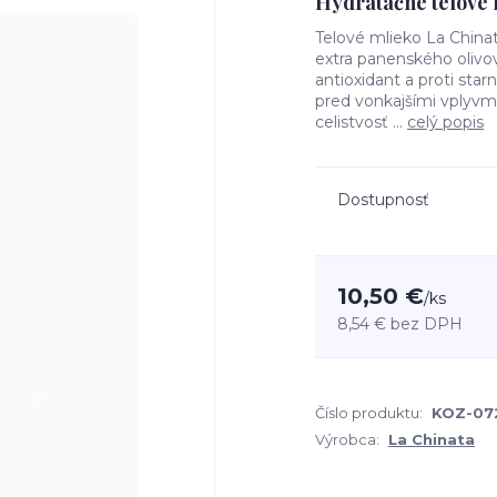
Hydratačné telové 
Telové mlieko La China
extra panenského olivov
antioxidant a proti star
pred vonkajšími vplyvm
celistvosť ...
celý popis
Dostupnosť
10,50 €
/
ks
8,54 €
bez DPH
Číslo produktu:
KOZ-07
Výrobca:
La Chinata