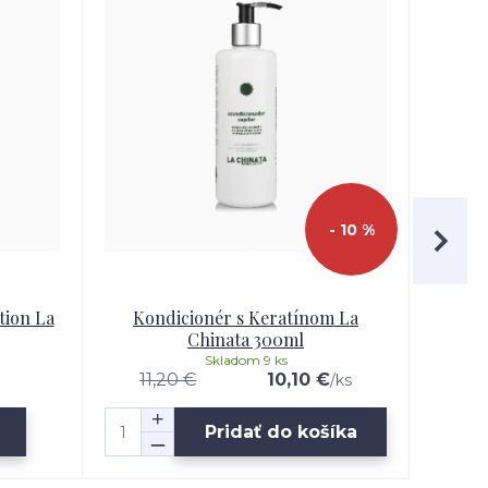
- 10 %
tion La
Kondicionér s Keratínom La
Revit
Chinata 300ml
Skladom 9 ks
11,20 €
10,10 €
/
ks
Pridať do košíka