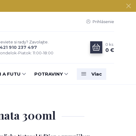
Prihlásenie
eviete si rady? Zavolajte.
0
ks
421 910 237 497
0 €
ondelok-Piatok: 11:00-18:00
N A FUTU
POTRAVINY
Viac
inata 300ml