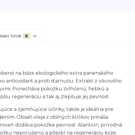
siaci tovar
8
yrobené na báze ekologického extra panenského
o antioxidant a proti starnutiu. Extrakt z olivového
vplyvmi. Ponecháva pokožku zvlhčenú, hebkú a
epšiu regeneráciu a tak aj zlepšuje jej pevnosť.
úce a zjemňujúce účinky, takže je ideálna pre
ením. Obsah oleja z obilných klíčkov prináša
ároveň dodáva pokožke pevnosť. Alantoín, prírodná
okožku neporušenú a pôsobí na regeneráciu kože.