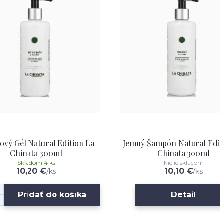
ový Gél Natural Edition La
Jemný Šampón Natural Edi
Chinata 300ml
Chinata 300ml
Skladom 4 ks
Nie je skladom
10,20 €
10,10 €
/
ks
/
ks
Pridať do košíka
Detail