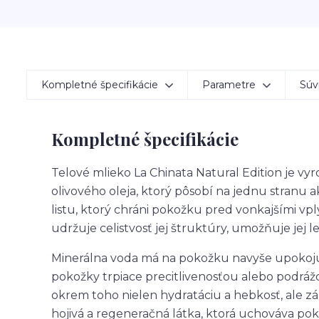
Kompletné špecifikácie
Parametre
Súvi
Kompletné špecifikácie
Telové mlieko La Chinata Natural Edition je v
olivového oleja, ktorý pôsobí na jednu stranu ak
listu, ktorý chráni pokožku pred vonkajšími 
udržuje celistvosť jej štruktúry, umožňuje jej l
Minerálna voda má na pokožku navyše upokojuj
pokožky trpiace precitlivenosťou alebo podrážd
okrem toho nielen hydratáciu a hebkosť, ale z
hojivá a regeneračná látka, ktorá uchováva p