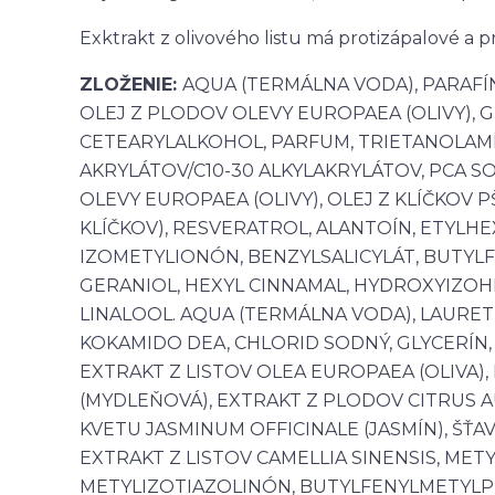
Exktrakt z olivového listu má protizápalové a p
ZLOŽENIE:
AQUA (TERMÁLNA VODA), PARAFÍ
OLEJ Z PLODOV OLEVY EUROPAEA (OLIVY), 
CETEARYLALKOHOL, PARFUM, TRIETANOLAM
AKRYLÁTOV/C10-30 ALKYLAKRYLÁTOV, PCA S
OLEVY EUROPAEA (OLIVY), OLEJ Z KLÍČKOV 
KLÍČKOV), RESVERATROL, ALANTOÍN, ETYLHE
IZOMETYLIONÓN, BENZYLSALICYLÁT, BUTYL
GERANIOL, HEXYL CINNAMAL, HYDROXYIZO
LINALOOL. AQUA (TERMÁLNA VODA), LAURE
KOKAMIDO DEA, CHLORID SODNÝ, GLYCERÍN,
EXTRAKT Z LISTOV OLEA EUROPAEA (OLIVA),
(MYDLEŇOVÁ), EXTRAKT Z PLODOV CITRUS 
KVETU JASMINUM OFFICINALE (JASMÍN), ŠŤAV
EXTRAKT Z LISTOV CAMELLIA SINENSIS, ME
METYLIZOTIAZOLINÓN, BUTYLFENYLMETYLPR