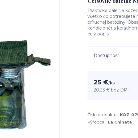
Cetsovné balenie Na
Praktické balenie kozem
všetko čo potrebujete n
príručnej batožiny. Obs
kondicionér s keratín
celý popis
Dostupnosť
25 €
/
ks
20,33 €
bez DPH
Číslo produktu:
KOZ-07
Výrobca:
La Chinata