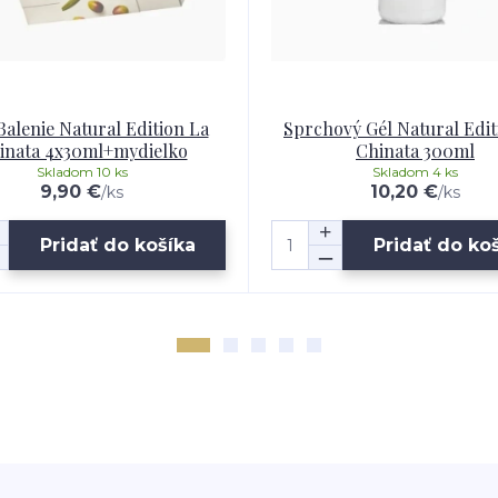
Balenie Natural Edition La
Sprchový Gél Natural Edit
inata 4x30ml+mydielko
Chinata 300ml
Skladom 10 ks
Skladom 4 ks
9,90 €
10,20 €
/
ks
/
ks
Pridať do košíka
Pridať do ko