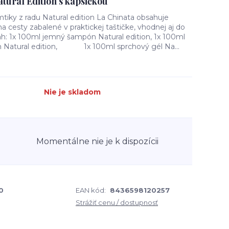
tural Edition s kapsičkou
tiky z radu Natural edition La Chinata obsahuje
a cesty zabalené v praktickej taštičke, vhodnej aj do
ah: 1x 100ml jemný šampón Natural edition, 1x 100ml
om Natural edition, 1x 100ml sprchový gél Na...
Nie je skladom
Momentálne nie je k dispozícii
0
EAN kód:
8436598120257
Strážiť cenu / dostupnosť