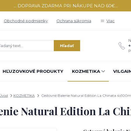
... DOPRAVA ZDARMA PRI NÁKUPE NAD 60€...
Obchodné podmienky
Ochrana súkromia
Viac
N
+
Hľadať
P
HĽUZOVKOVÉ PRODUKTY
KOZMETIKA
VILGAI
Úvod
KOZMETIKA
Cestovné Balenie Natural Edition La Chinata 4x100m
enie Natural Edition La Ch