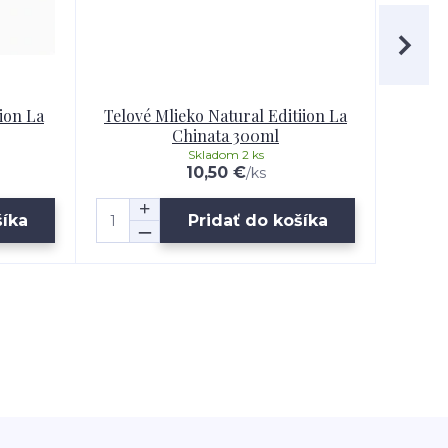
ion La
Telové Mlieko Natural Editiion La
Jemný
Chinata 300ml
Skladom 2 ks
10,50 €
/
ks
šíka
Pridať do košíka