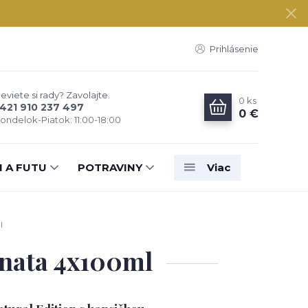
Prihlásenie
eviete si rady? Zavolajte.
0
ks
421 910 237 497
0 €
ondelok-Piatok: 11:00-18:00
N A FUTU
POTRAVINY
Viac
l
inata 4x100ml