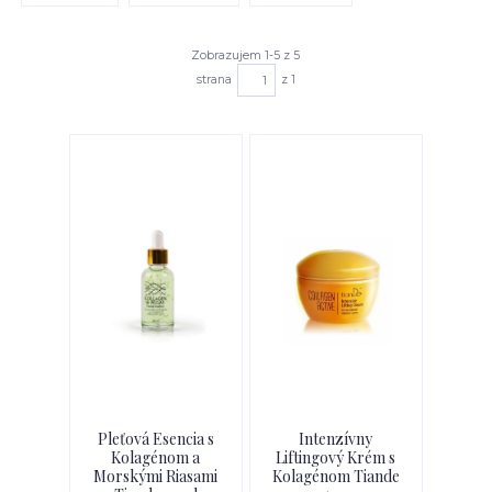
Zobrazujem 1-5 z 5
strana
z 1
Pleťová Esencia s
Intenzívny
Kolagénom a
Liftingový Krém s
Morskými Riasami
Kolagénom Tiande