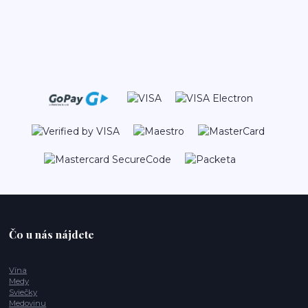
Čo u nás nájdete
Vína
Medy
Sviečky
Medovinu