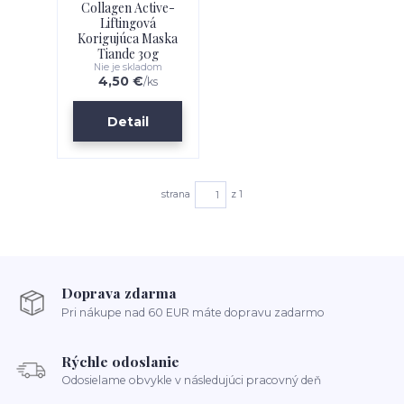
Collagen Active-
Liftingová
Korigujúca Maska
Tiande 30g
Nie je skladom
4,50 €
/
ks
Detail
strana
z 1
Doprava zdarma
Pri nákupe nad 60 EUR máte dopravu zadarmo
Rýchle odoslanie
Odosielame obvykle v následujúci pracovný deň