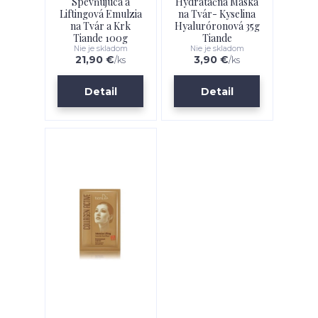
Spevňujúca a
Hydratačná Maska
Liftingová Emulzia
na Tvár- Kyselina
na Tvár a Krk
Hyaluróronová 35g
Tiande 100g
Tiande
Nie je skladom
Nie je skladom
21,90 €
3,90 €
/
ks
/
ks
Detail
Detail