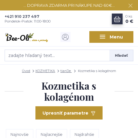
... DOPRAVA ZDARMA PRI NÁKUPE NAD 60€...
+421 910 237 497
0
ks
0 €
Pondelok-Piatok: 11:00-18:00
Menu
Hľadať
Úvod
KOZMETIKA
tianDe
Kozmetika s kolagénom
Kozmetika s
kolagénom
Upresniť parametre
Najnovšie
Najlacnejšie
Najdrahšie