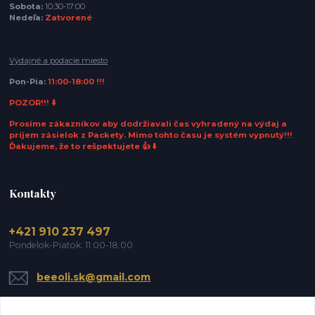
Sobota:
10:30-17:00
Nedeľa:
Zatvorené
Výdajné a podacie miesto
Pon-Pia:
11:00-18:00 !!!
POZOR!!! ⬇️
Prosíme zákazníkov aby dodržiavali čas vyhradený na výdaj a
príjem zásielok z Packety. Mimo tohto času je systém vypnutý!!!
Ďakujeme, že to rešpektujete 👍 ⬇️
Kontakty
+421 910 237 497
Pondelok-Piatok: 11:00-18:00
beeoli.sk@gmail.com