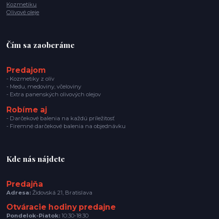
Kozmetiku
Olivové oleje
Čím sa zaoberáme
Predajom
- Kozmetiky z olív
- Medu, medoviny, včeloviny
- Extra panenských olivových olejov
Robíme aj
- Darčekové balenia na každú príležitosť
- Firemné darčekové balenia na objednávku
Kde nás nájdete
Predajňa
Adresa:
Židovská 21, Bratislava
Otváracie hodiny predajne
Pondelok-Piatok:
10:30-18:30