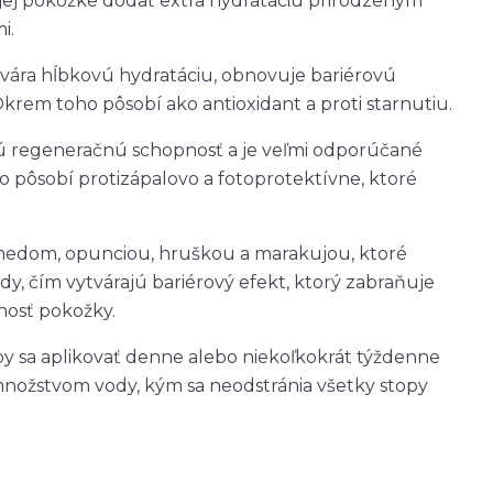
ej pokožke dodať extra hydratáciu prirodzeným
i.
ytvára hĺbkovú hydratáciu, obnovuje bariérovú
krem toho pôsobí ako antioxidant a proti starnutiu.
ú regeneračnú schopnosť a je veľmi odporúčané
 pôsobí protizápalovo a fotoprotektívne, ktoré
 medom, opunciou, hruškou a marakujou, ktoré
y, čím vytvárajú bariérový efekt, ktorý zabraňuje
nosť pokožky.
 sa aplikovať denne alebo niekoľkokrát týždenne
nožstvom vody, kým sa neodstránia všetky stopy