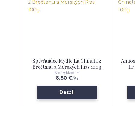
Spevňujúce Mydlo La Chinata z
Antiox
Brečtanu a Morských Rias 100g
Hr
Nie je skladom
8,80 €
/
ks
Detail