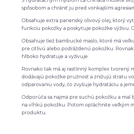
S hydratačným mydlom La Chinata môžete svoj
spôsobom a chrániť ju pred vonkajšími agresiam
Obsahuje extra panenský olivový olej, ktorý v
funkciu pokožky a poskytuje pokožke výživu. O
Obsahuje tiež bambucké maslo, ktoré má veľk
pre citlivú alebo podráždenú pokožku. Rovnako
hlboko hydratuje a vyživuje.
Rovnako tak má aj rastlinný komplex tvorený
dodávajú pokožke pružnosť a znižujú stratu vod
odparovaniu vody, čo zvyšuje hydratáciu a jem
Odporúča sa najmä pre suchú pokožku a mal by
na vlhkú pokožku. Potom opláchnite veľkým m
produktu.