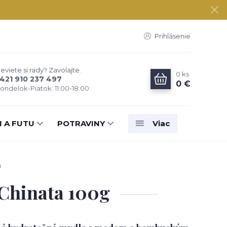
Prihlásenie
eviete si rady? Zavolajte.
0
ks
421 910 237 497
0 €
ondelok-Piatok: 11:00-18:00
N A FUTU
POTRAVINY
Viac
g
 Chinata 100g