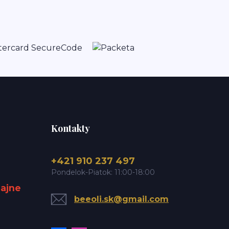
Kontakty
+421 910 237 497
Pondelok-Piatok: 11:00-18:00
dajne
beeoli.sk@gmail.com