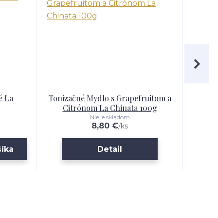
é La
Tonizačné Mydlo s Grapefruitom a
Pee
Citrónom La Chinata 100g
S
Nie je skladom
8,80 €
/
ks
šíka
Detail