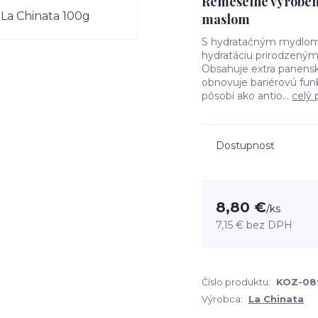
Remeselne vyrobe
maslom
S hydratačným mydlom 
hydratáciu prirodzeným
Obsahuje extra panenský
obnovuje bariérovú fun
pôsobí ako antio...
celý 
Dostupnosť
8,80 €
/
ks
7,15 €
bez DPH
Číslo produktu:
KOZ-08
Výrobca:
La Chinata