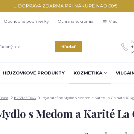
... DOPRAVA ZDARMA PRI NÁKUPE NAD 60€...
Obchodné podmienky
Ochrana súkromia
Viac
N
+
Hľadať
P
HĽUZOVKOVÉ PRODUKTY
KOZMETIKA
VILGAI
Úvod
KOZMETIKA
Hydratačné Mydlo s Medom a Karité La Chinata 100
ydlo s Medom a Karité La