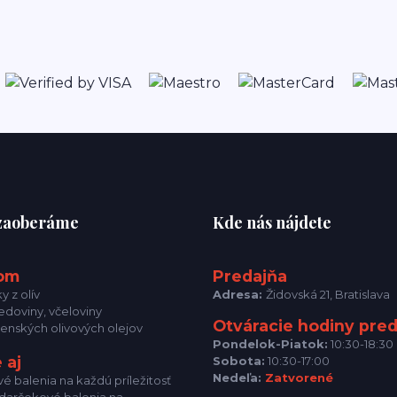
 zaoberáme
Kde nás nájdete
om
Predajňa
y z olív
Adresa:
Židovská 21, Bratislava
doviny, včeloviny
Otváracie hodiny pre
nenských olivových olejov
Pondelok-Piatok:
10:30-18:30
 aj
Sobota:
10:30-17:00
Nedeľa:
Zatvorené
é balenia na každú príležitosť