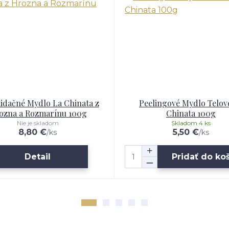
idačné Mydlo La Chinata z
Peelingové Mydlo Telov
ozna a Rozmarínu 100g
Chinata 100g
Nie je skladom
Skladom 4 ks
8,80 €
5,50 €
/
ks
/
ks
Detail
Pridať do ko