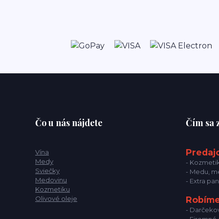
Čo u nás nájdete
Čím sa
Predaj
Vína
Medy
- Kozmetik
Sviečky
- Medu, me
Medovinu
- Extra pa
Kozmetiku
Olivové oleje
Robíme
- Darčekov