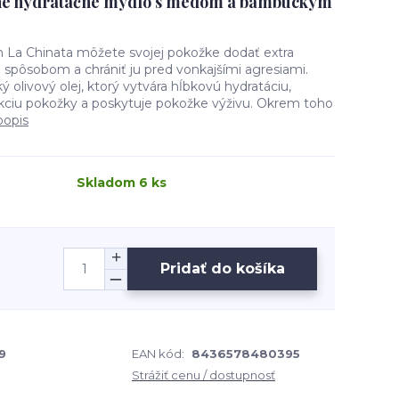
né hydratačné mydlo s medom a bambuckým
La Chinata môžete svojej pokožke dodať extra
 spôsobom a chrániť ju pred vonkajšími agresiami.
 olivový olej, ktorý vytvára hĺbkovú hydratáciu,
kciu pokožky a poskytuje pokožke výživu. Okrem toho
popis
Skladom 6 ks
Pridať do košíka
9
EAN kód:
8436578480395
Strážiť cenu / dostupnosť