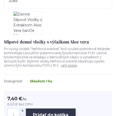
Slipové denné vložky s výťažkom Aloe vera
Pri vývoji vložiek “Nefritová sviežosť” boli využité pokrokové lekárske
technológie s použitím patentovanej fytokompozície FCM. Liečivé
fytokompozície sa skladajú z esenciálnych olejov a výťažkoch z
liečivých bylín. Bylinné vložky Nefritová sviežosť obsahujú vysoko
účinnú fyto-kompozíciu FCM z 19 li...
celý popis
Dostupnosť
Skladom 1 ks
7,40 €
/
ks
6,02 €
bez DPH
Pridať do košíka