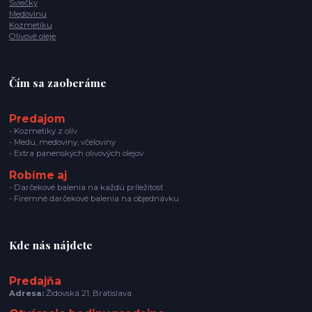
Sviečky
Medovinu
Kozmetiku
Olivové oleje
Čím sa zaoberáme
Predajom
- Kozmetiky z olív
- Medu, medoviny, včeloviny
- Extra panenských olivových olejov
Robíme aj
- Darčekové balenia na každú príležitosť
- Firemné darčekové balenia na objednávku
Kde nás nájdete
Predajňa
Adresa:
Židovská 21, Bratislava