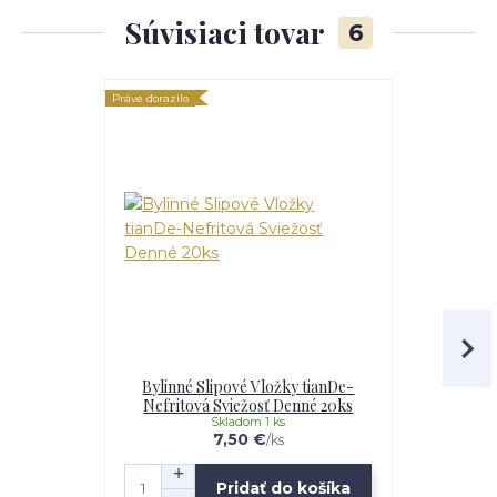
Súvisiaci tovar
6
Práve dorazilo
Odporúčame
Práve dorazilo
Bylinné Slipové Vložky tianDe-
Bylinné Vl
Nefritová Sviežosť Denné 20ks
Sviežo
Skladom 1 ks
7,50 €
/
ks
Pridať do košíka