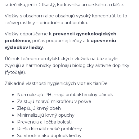
srdečníka, jerlín žltkastý, korkovníka amurského a ďalšie.
Vložky s obsahom aloe obsahujú vysoký koncentrát tejto
liečivej rastliny – prírodného antibiotika.
Vložky odporúčame k
prevencii gynekologických
problémov
, počas podpornej liečby a k
upevneniu
výsledkov liečby
.
Účinok liečebno-profylaktických vložiek na báze bylín
zvyšujú a harmonicky dopĺňajú biologicky aktívne doplnky
(fytočaje).
Základné vlastnosti hygienických vložiek tianDe:
Normalizujú PH, majú antibakteriálny účinok
Zaisťujú zdravú mikroflóru v pošve
Zlepšujú krvný obeh
Minimalizujú krvný opuchy
Prevencia a liečba bolesti
Riešia klimakterické problémy
Sú vhodné ako doplnok liečby