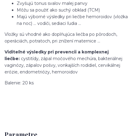
Zvyšujú tonus svalov malej panvy
Môžu sa použiť ako suchý obklad (TCM)
Majú výborné výsledky pri liečbe hemoroidov (vložka
na noc) … vodiči, sediaci ľudia …
Vložky sú vhodné ako doplňujúca liečba po pôrodoch,
operáciách, potratoch, pri znížení maternice …
Viditeľné výsledky pri prevencii a komplexnej
liečbe:
cystitídy, zápal močového mechúra, bakteriálnej
vaginózy, zápalov pošvy, vonkajších rodidiel, cervikálnej
erózie, endometriózy, hemoroidov
Balenie: 20 ks
Parametre