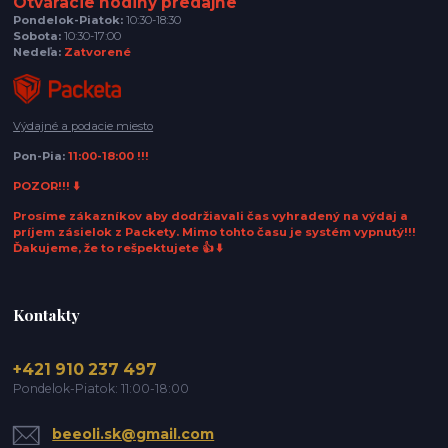
Otváracie hodiny predajne
Pondelok-Piatok:
10:30-18:30
Sobota:
10:30-17:00
Nedeľa:
Zatvorené
Výdajné a podacie miesto
Pon-Pia:
11:00-18:00 !!!
POZOR!!! ⬇️
Prosíme zákazníkov aby dodržiavali čas vyhradený na výdaj a
príjem zásielok z Packety. Mimo tohto času je systém vypnutý!!!
Ďakujeme, že to rešpektujete 👍 ⬇️
Kontakty
+421 910 237 497
Pondelok-Piatok: 11:00-18:00
beeoli.sk@gmail.com