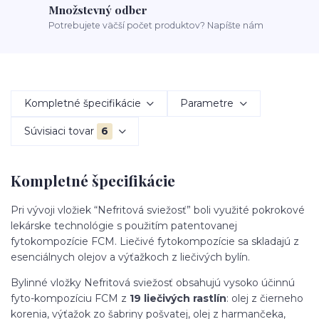
Množstevný odber
Potrebujete väčší počet produktov? Napíšte nám
Kompletné špecifikácie
Parametre
Súvisiaci tovar
6
Kompletné špecifikácie
Pri vývoji vložiek “Nefritová sviežosť” boli využité pokrokové
lekárske technológie s použitím patentovanej
fytokompozície FCM. Liečivé fytokompozície sa skladajú z
esenciálnych olejov a výťažkoch z liečivých bylín.
Bylinné vložky Nefritová sviežosť obsahujú vysoko účinnú
fyto-kompozíciu FCM z
19 liečivých rastlín
: olej z čierneho
korenia, výťažok zo šabriny pošvatej, olej z harmančeka,