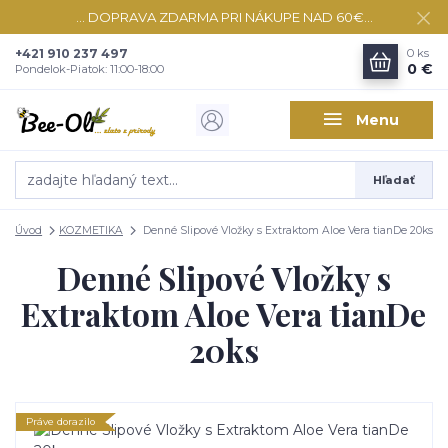
... DOPRAVA ZDARMA PRI NÁKUPE NAD 60€...
+421 910 237 497
0
ks
0 €
Pondelok-Piatok: 11:00-18:00
Menu
Hľadať
Úvod
KOZMETIKA
Denné Slipové Vložky s Extraktom Aloe Vera tianDe 20ks
Denné Slipové Vložky s
Extraktom Aloe Vera tianDe
20ks
Práve dorazilo