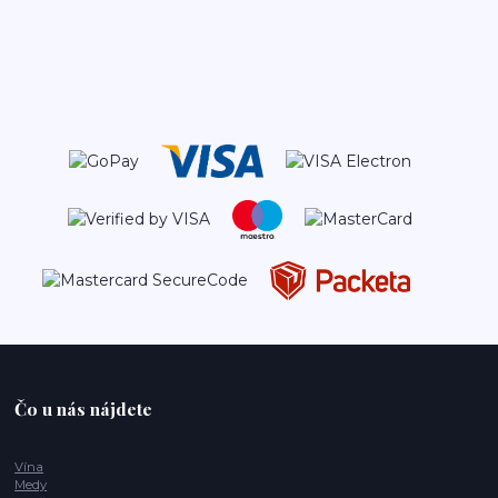
Čo u nás nájdete
Vína
Medy