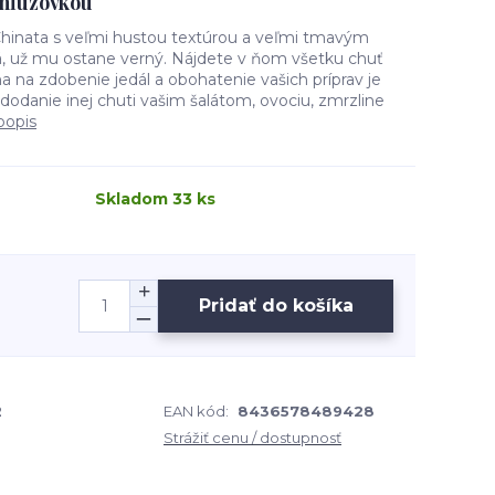
 hľuzovkou
hinata s veľmi hustou textúrou a veľmi tmavým
, už mu ostane verný. Nájdete v ňom všetku chuť
na na zdobenie jedál a obohatenie vašich príprav je
odanie inej chuti vašim šalátom, ovociu, zmrzline
popis
Skladom 33 ks
Pridať do košíka
2
EAN kód:
8436578489428
Strážiť cenu / dostupnosť