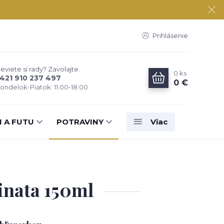
Prihlásenie
eviete si rady? Zavolajte.
0
ks
421 910 237 497
0 €
ondelok-Piatok: 11:00-18:00
N A FUTU
POTRAVINY
Viac
inata 150ml