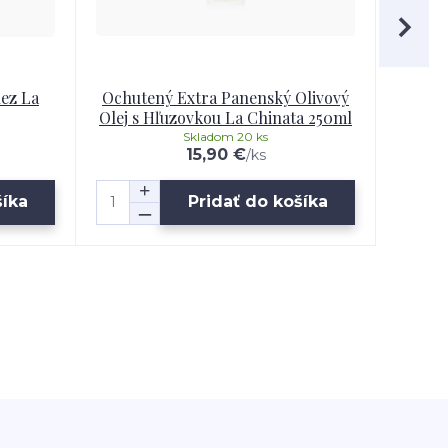
ez La
Ochutený Extra Panenský Olivový
Hľuz
Olej s Hľuzovkou La Chinata 250ml
Skladom 20 ks
15,90 €
/
ks
šíka
Pridať do košíka