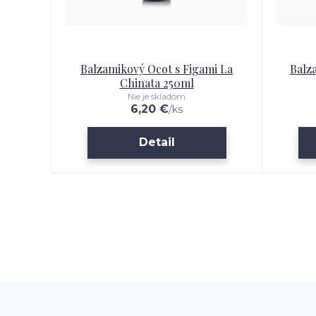
Balzamikový Ocot s Figami La
Balz
Chinata 250ml
Nie je skladom
6,20 €
/
ks
Detail