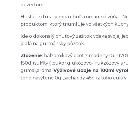
dezertom.
Hustá textúra, jemná chuť a omamná vôňa... 
produktom, ktorý triumfuje vo všetkých kuchy
Ide o dokonalý chuťový zážitok vďaka svojej je
jedlá na gurmánsky pôžitok.
Zloženie
: balzamikový ocot z modeny IGP (70%
150d)(sulfity)),cukor,glukózovo-frukzózový si
guma),aróma.
Výživové údaje na 100ml výro
toho nasýtené 0g),sacharidy 45g (z toho cukry 41