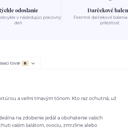
Rýchle odoslanie
Darčekové balen
obvykle v následujúci pracovný
Firemné darčekové balenia
deň
príležitosť
siaci tovar
8
extúrou a veľmi tmavým tónom. Kto raz ochutná, už
deálna na zdobenie jedál a obohatenie vašich
huti vašim šalátom, ovociu, zmrzline alebo