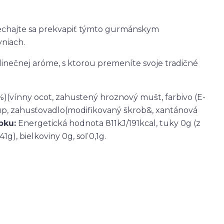
Nechajte sa prekvapiť týmto gurmánskym
niach.
dinečnej aróme, s ktorou premeníte svoje tradičné
)(vínny ocot, zahustený hroznový mušt, farbivo (E-
rup, zahusťovadlo(modifikovaný škrob&, xantánová
bku:
Energetická hodnota 811kJ/191kcal, tuky 0g (z
g), bielkoviny 0g, soľ 0,1g.