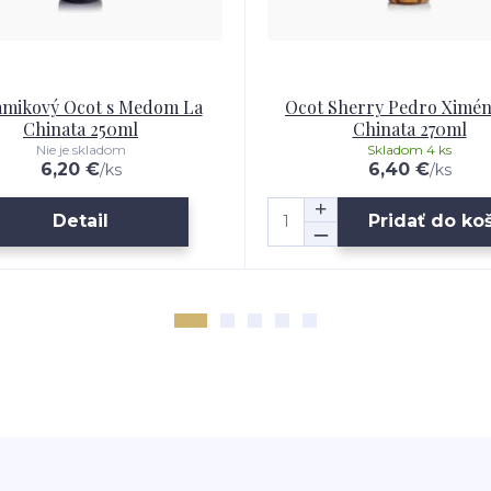
amikový Ocot s Medom La
Ocot Sherry Pedro Ximén
Chinata 250ml
Chinata 270ml
Nie je skladom
Skladom 4 ks
6,20 €
6,40 €
/
ks
/
ks
Detail
Pridať do ko