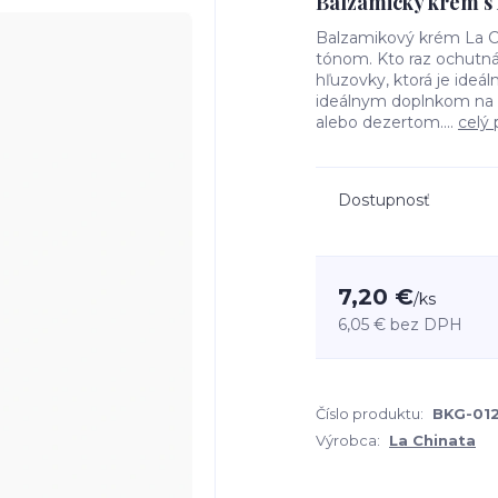
Balzamický krém s
Balzamikový krém La C
tónom. Kto raz ochutná
hľuzovky, ktorá je ideál
ideálnym doplnkom na d
alebo dezertom....
celý 
Dostupnosť
7,20 €
/
ks
6,05 €
bez DPH
Číslo produktu:
BKG-01
Výrobca:
La Chinata