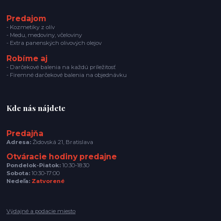
Predajom
- Kozmetiky z olív
- Medu, medoviny, včeloviny
- Extra panenských olivových olejov
Robíme aj
- Darčekové balenia na každú príležitosť
- Firemné darčekové balenia na objednávku
Kde nás nájdete
Predajňa
Adresa:
Židovská 21, Bratislava
Otváracie hodiny predajne
Pondelok-Piatok:
10:30-18:30
Sobota:
10:30-17:00
Nedeľa:
Zatvorené
Výdajné a podacie miesto