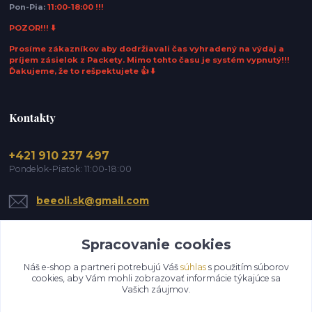
Pon-Pia:
11:00-18:00 !!!
POZOR!!! ⬇️
Prosíme zákazníkov aby dodržiavali čas vyhradený na výdaj a
príjem zásielok z Packety. Mimo tohto času je systém vypnutý!!!
Ďakujeme, že to rešpektujete 👍 ⬇️
Kontakty
+421 910 237 497
Pondelok-Piatok: 11:00-18:00
beeoli.sk@gmail.com
Spracovanie cookies
Náš e-shop a partneri potrebujú Váš
súhlas
s použitím súborov
cookies, aby Vám mohli zobrazovať informácie týkajúce sa
Vašich záujmov.
Upraviť zber cookies.