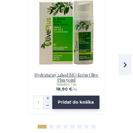
Hydratačný 24hod BIO Krém Olive
BIO Krém n
Plus 50ml
Skladom 1 ks
18,90 €
/
ks
Pridať do košíka