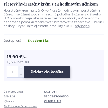
Pleťový hydratačný krém s 24 hodinovým účinkom
Hydratačný krém na tvár Olive Plus s 24 hodinovým hydratačným
účinkom je úžasný pocním na suchú pokožku. Zloženie z krétskeho
BIO olivového oleja, aloe vera, extraktom z uhorky a Vitamínom-E
napomáha pokožku regenerovať, hydratovať a zanecháva ju hebkú
na dotyk. Vyskúšajte aj ostatné produkty ako B...
celý popis
Dostupnosť
Skladom 1 ks
18,90 €
/
ks
15,37 €
bez DPH
Pridať do košíka
Číslo produktu:
KOZ-031
EAN kód:
5200387000500
Výrobca:
OLIVE PLUS
Strážiť cenu / dostupnosť