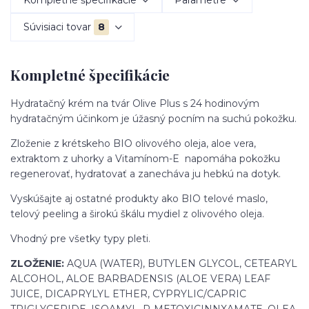
Súvisiaci tovar
8
Kompletné špecifikácie
Hydratačný krém na tvár Olive Plus s 24 hodinovým
hydratačným účinkom je úžasný pocním na suchú pokožku.
Zloženie z krétskeho BIO olivového oleja, aloe vera,
extraktom z uhorky a Vitamínom-E napomáha pokožku
regenerovať, hydratovať a zanecháva ju hebkú na dotyk.
Vyskúšajte aj ostatné produkty ako BIO telové maslo,
telový peeling a širokú škálu mydiel z olivového oleja.
Vhodný pre všetky typy pleti.
ZLOŽENIE:
AQUA (WATER), BUTYLEN GLYCOL, CETEARYL
ALCOHOL, ALOE BARBADENSIS (ALOE VERA) LEAF
JUICE, DICAPRYLYL ETHER, CYPRYLIC/CAPRIC
TRIGLYCERIDE, ISOAMYL, P-METOXICINNXAMATE, OLEA