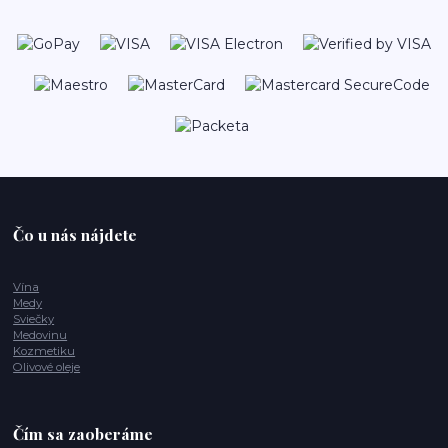
Čo u nás nájdete
Vína
Medy
Sviečky
Medovinu
Kozmetiku
Olivové oleje
Čím sa zaoberáme