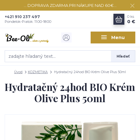
... DOPRAVA ZDARMA PRI NÁKUPE NAD 60€...
+421 910 237 497
0
ks
0 €
Pondelok-Piatok: 11:00-18:00
Menu
Hľadať
Úvod
KOZMETIKA
Hydratačný 24hod BIO Krém Olive Plus 50ml
Hydratačný 24hod BIO Krém
Olive Plus 50ml