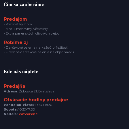
Čím sa zaoberáme
Predajom
- Kozmetiky z olív
- Medu, medoviny, včeloviny
- Extra panenských olivových olejov
Robíme aj
- Darčekové balenia na každú príležitosť
- Firemné darčekové balenia na objednávku
Kde nás nájdete
Predajňa
Adresa:
Židovská 21, Bratislava
Otváracie hodiny predajne
Pondelok-Piatok:
10:30-18:30
Sobota:
10:30-17:00
Nedeľa:
Zatvorené