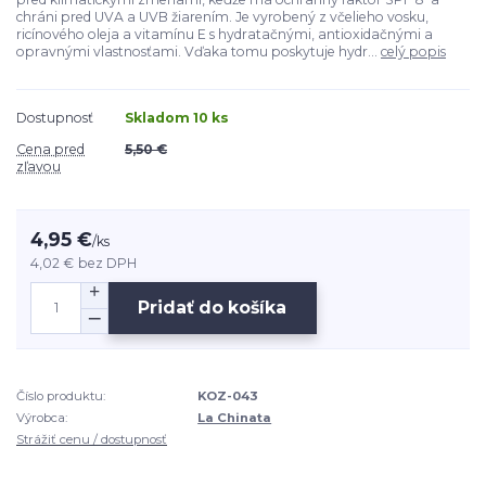
chráni pred UVA a UVB žiarením. Je vyrobený z včelieho vosku,
ricínového oleja a vitamínu E s hydratačnými, antioxidačnými a
opravnými vlastnosťami. Vďaka tomu poskytuje hydr...
celý popis
Dostupnosť
Skladom 10 ks
Cena pred
5,50 €
zľavou
4,95 €
/
ks
4,02 €
bez DPH
Pridať do košíka
Číslo produktu:
KOZ-043
Výrobca:
La Chinata
Strážiť cenu / dostupnosť