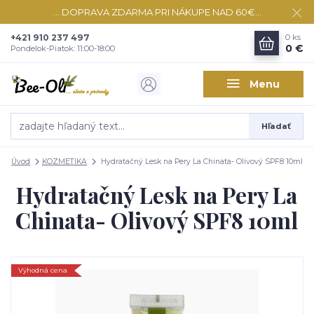
... DOPRAVA ZDARMA PRI NÁKUPE NAD 60€...
+421 910 237 497
0
ks
0 €
Pondelok-Piatok: 11:00-18:00
Menu
Hľadať
Úvod
KOZMETIKA
Hydratačný Lesk na Pery La Chinata- Olivový SPF8 10ml
Hydratačný Lesk na Pery La
Chinata- Olivový SPF8 10ml
Výhodná cena