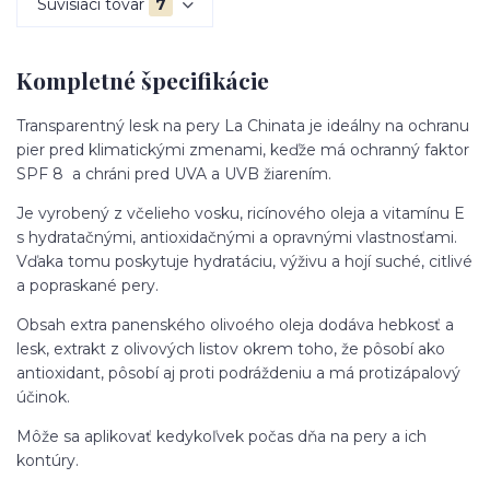
Súvisiaci tovar
7
Kompletné špecifikácie
Transparentný lesk na pery La Chinata je ideálny na ochranu
pier pred klimatickými zmenami, keďže má ochranný faktor
SPF 8 a chráni pred UVA a UVB žiarením.
Je vyrobený z včelieho vosku, ricínového oleja a vitamínu E
s hydratačnými, antioxidačnými a opravnými vlastnosťami.
Vďaka tomu poskytuje hydratáciu, výživu a hojí suché, citlivé
a popraskané pery.
Obsah extra panenského olivoého oleja dodáva hebkosť a
lesk, extrakt z olivových listov okrem toho, že pôsobí ako
antioxidant, pôsobí aj proti podráždeniu a má protizápalový
účinok.
Môže sa aplikovať kedykoľvek počas dňa na pery a ich
kontúry.