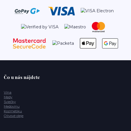
Čo u nás nájdete
Vína
Medy
Sviečky
Medovinu
Kozmetiku
Olivové oleje