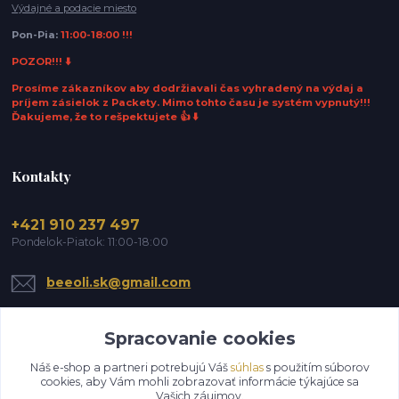
Výdajné a podacie miesto
Pon-Pia:
11:00-18:00 !!!
POZOR!!! ⬇️
Prosíme zákazníkov aby dodržiavali čas vyhradený na výdaj a
príjem zásielok z Packety. Mimo tohto času je systém vypnutý!!!
Ďakujeme, že to rešpektujete 👍 ⬇️
Kontakty
+421 910 237 497
Pondelok-Piatok: 11:00-18:00
beeoli.sk@gmail.com
Spracovanie cookies
Náš e-shop a partneri potrebujú Váš
súhlas
s použitím súborov
cookies, aby Vám mohli zobrazovať informácie týkajúce sa
Vašich záujmov.