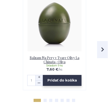
Balzam Na Pery v Tvare Olivy La
Balzam Na 
Chinata- Oliva
C
Skladom 9 ks
7,60 €
/
ks
Pridať do košíka