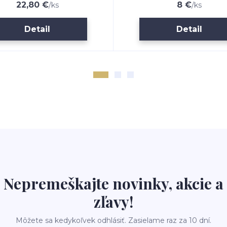
22,80 €
8 €
/
ks
/
ks
Detail
Detail
Nepremeškajte novinky, akcie a
zľavy!
Môžete sa kedykoľvek odhlásiť. Zasielame raz za 10 dní.