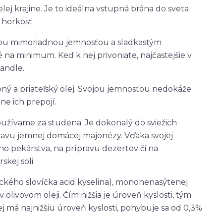
ej krajine. Je to ideálna vstupná brána do sveta
horkosť.
jou mimoriadnou jemnosťou a sladkastým
 na minimum. Keď k nej privoniate, najčastejšie v
mandle.
ný a priateľský olej. Svojou jemnosťou nedokáže
ne ich prepojí.
užívame za studena. Je dokonalý do sviežich
ípravu jemnej domácej majonézy. Vďaka svojej
ho pekárstva, na prípravu dezertov či na
kej soli.
ického slovíčka acid kyselina), mononenasýtenej
 olivovom oleji. Čím nižšia je úroveň kyslosti, tým
olej má najnižšiu úroveň kyslosti, pohybuje sa od 0,3%