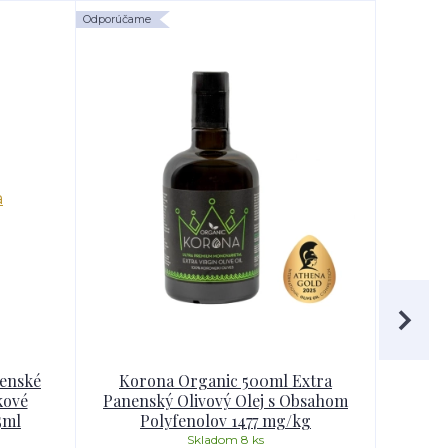
Odporúčame
Odporúčam
enské
Korona Organic 500ml Extra
Kor
kové
Panenský Olivový Olej s Obsahom
Panen
5ml
Polyfenolov 1477 mg/kg
P
Skladom 8 ks