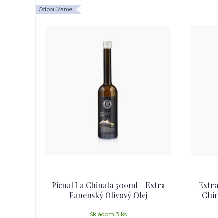
Odporúčame
Picual La Chinata 500ml - Extra
Extra
Panenský Olivový Olej
Chin
Skladom 3 ks