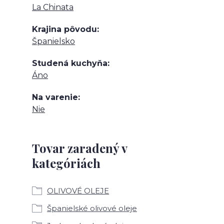
La Chinata
Krajina pôvodu
Španielsko
Studená kuchyňa
Áno
Na varenie
Nie
Tovar zaradený v
kategóriách
OLIVOVÉ OLEJE
Španielské olivové oleje