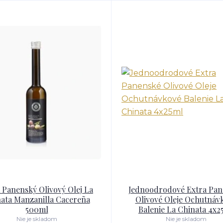
 Panenský Olivový Olej La
Jednoodrodové Extra Pan
ata Manzanilla Cacereña
Olivové Oleje Ochutnáv
500ml
Balenie La Chinata 4x2
Nie je skladom
Nie je skladom