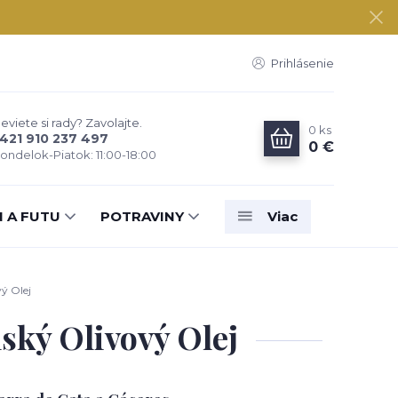
Prihlásenie
eviete si rady? Zavolajte.
0
ks
421 910 237 497
0 €
ondelok-Piatok: 11:00-18:00
N A FUTU
POTRAVINY
Viac
ý Olej
ský Olivový Olej