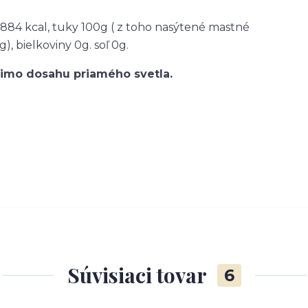
/ 884 kcal, tuky 100g ( z toho nasýtené mastné
), bielkoviny 0g. soľ 0g.
imo dosahu priamého svetla.
Súvisiaci tovar
6