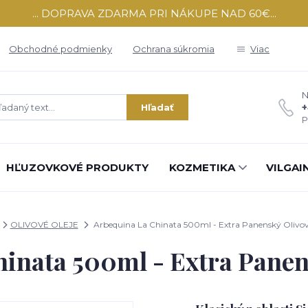
... DOPRAVA ZDARMA PRI NÁKUPE NAD 60€...
Obchodné podmienky
Ochrana súkromia
Viac
N
+
Hľadať
P
HĽUZOVKOVÉ PRODUKTY
KOZMETIKA
VILGAI
OLIVOVÉ OLEJE
Arbequina La Chinata 500ml - Extra Panenský Olivov
inata 500ml - Extra Panen