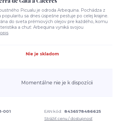
Sierra de Gata a Cáceres
bustného Picualu je odroda Arbequina. Pochádza z
 popularitu sa dnes úspešne pestuje po celej krajine.
brána do sveta prémiových olejov pre každého, komu
teristika a chuť: Arbequina vyniká svojou
popis
Nie je skladom
Momentálne nie je k dispozícii
1-001
EAN kód:
8436578486625
Strážiť cenu / dostupnosť