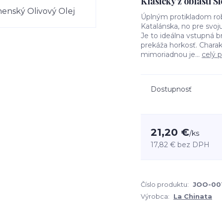
Klasický z oblasti 
Úplným protikladom ro
Katalánska, no pre svoju
Je to ideálna vstupná 
prekáža horkosť. Charak
mimoriadnou je...
celý 
Dostupnosť
21,20 €
/
ks
17,82 €
bez DPH
Číslo produktu:
JOO-00
Výrobca:
La Chinata