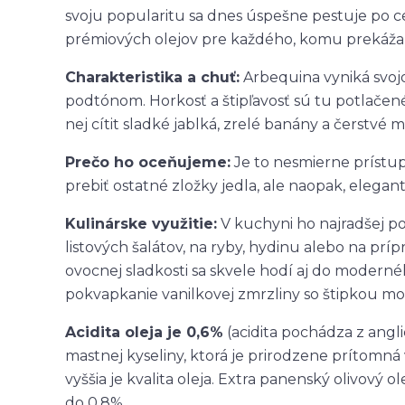
svoju popularitu sa dnes úspešne pestuje po cel
prémiových olejov pre každého, komu prekáža 
Charakteristika a chuť:
Arbequina vyniká svo
podtónom. Horkosť a štipľavosť sú tu potlačené
nej cítit sladké jablká, zrelé banány a čerstvé 
Prečo ho oceňujeme:
Je to nesmierne prístup
prebiť ostatné zložky jedla, ale naopak, elegant
Kulinárske využitie:
V kuchyni ho najradšej po
listových šalátov, na ryby, hydinu alebo na pr
ovocnej sladkosti sa skvele hodí aj do moderné
pokvapkanie vanilkovej zmrzliny so štipkou mors
Acidita oleja je 0,6%
(acidita pochádza z angl
mastnej kyseliny, ktorá je prirodzene prítomná v
vyššia je kvalita oleja. Extra panenský olivový 
do 0,8%.