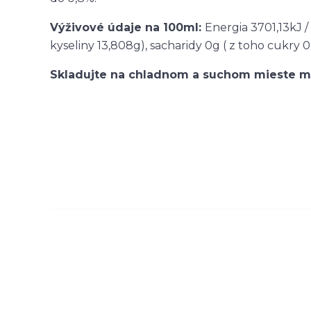
Výživové údaje na 100ml:
Energia 3701,13kJ 
kyseliny 13,808g), sacharidy 0g ( z toho cukry 0g
Skladujte na chladnom a suchom mieste m