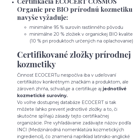
Certifikácia ECOCERT COSMOS
Organic pre BIO prírodnú kozmetiku
navyše vyžaduje:
minimálne 95 % surovín rastlinného pôvodu
minimálne 20 % zložiek v organickej BIO kvalite
(10 % pri produktoch určených na oplachovanie)
Certifikované zložky prírodnej
kozmetiky
Činnosť ECOCERTu nespočíva iba v udeľovaní
certifikátov konkrétnym značkám a produktom, ale
zároveň zhŕňa, schvaľuje a certifikuje aj
jednotlivé
kozmetické suroviny.
Vo voľne dostupnej databáze ECOCERT si tak
môžete ľahko preveriť jednotlivé zložky a to, či
skutočne spĺňajú zásady tejto certifikačnej
organizácie. Pre vyhľadávanie zadávajte názov podľa
INCI (Medzinárodná nomenklatúra kozmetických
ingrediencií), čo znamená napríklad latinsko-anglické