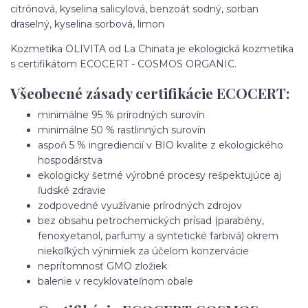
citrónová, kyselina salicylová, benzoát sodný, sorban
draselný, kyselina sorbová, limon
Kozmetika OLIVITA od La Chinata je ekologická kozmetika
s certifikátom ECOCERT - COSMOS ORGANIC.
Všeobecné zásady certifikácie ECOCERT:
minimálne 95 % prírodných surovín
minimálne 50 % rastlinných surovín
aspoň 5 % ingrediencií v BIO kvalite z ekologického
hospodárstva
ekologicky šetrné výrobné procesy rešpektujúce aj
ľudské zdravie
zodpovedné využívanie prírodných zdrojov
bez obsahu petrochemických prísad (parabény,
fenoxyetanol, parfumy a syntetické farbivá) okrem
niekoľkých výnimiek za účelom konzervácie
neprítomnosť GMO zložiek
balenie v recyklovateľnom obale