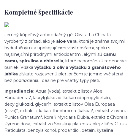
Kompletné špecifikácie
Jemný kúpeľový antioxidačný gél Olivita La Chinata
vyrobený z prísad, ako je
aloe vera
, ktorá je známa svojimi
hydratačnými a upokojujúcimi vlastnosťami, spolu s
najsilnejšími prírodnými antioxidantmi, akými sú
camu
camu, spirulina a chlorella
, ktoré napomáhajú regenerácii
buniek. Vďaka
výťažku z olív a výťažku z granátového
jablka
získate rozjasnenú pleť, pričom je jemne vyčistená
bez podráždenia. Ideálne pre všetky typy pleti.
Ingrediencie:
Aqua (voda), extrakt z listov Aloe
Barbadensis*, laurylglukozid, kokamidopropylbetaín,
decylglukozid, glycerín, extrakt z listov Olea Europaea
(oliva)*, extrakt z kakaa Theobroma (kakaa)*, extrakt z ovocia
Punica Granatum*, koreň Myrciaria Dubia, extrakt z Chlorella
Pyrenoidosa, extrakt zo Spiruliny platensis, olej z kôry Citrus
Reticulata, benzylalkohol, propandiol, betaín, kyselina