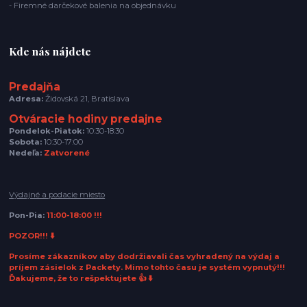
- Firemné darčekové balenia na objednávku
Kde nás nájdete
Predajňa
Adresa:
Židovská 21, Bratislava
Otváracie hodiny predajne
Pondelok-Piatok:
10:30-18:30
Sobota:
10:30-17:00
Nedeľa:
Zatvorené
Výdajné a podacie miesto
Pon-Pia:
11:00-18:00 !!!
POZOR!!! ⬇️
Prosíme zákazníkov aby dodržiavali čas vyhradený na výdaj a
príjem zásielok z Packety. Mimo tohto času je systém vypnutý!!!
Ďakujeme, že to rešpektujete 👍 ⬇️