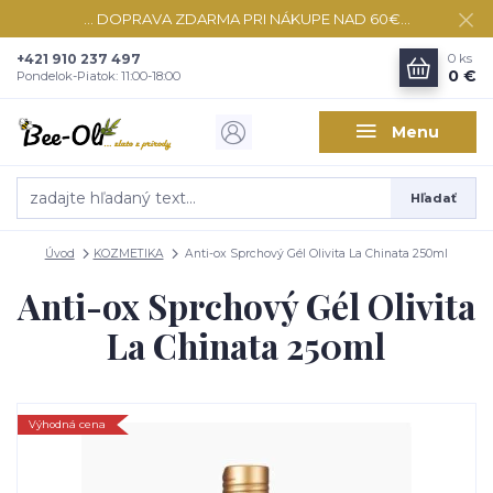
... DOPRAVA ZDARMA PRI NÁKUPE NAD 60€...
+421 910 237 497
0
ks
0 €
Pondelok-Piatok: 11:00-18:00
Menu
Hľadať
Úvod
KOZMETIKA
Anti-ox Sprchový Gél Olivita La Chinata 250ml
Anti-ox Sprchový Gél Olivita
La Chinata 250ml
Výhodná cena