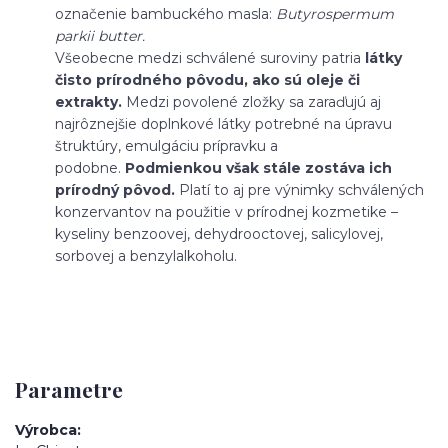
označenie bambuckého masla:
Butyrospermum
parkii butter.
Všeobecne medzi schválené suroviny patria
látky
čisto prírodného pôvodu, ako sú oleje či
extrakty.
Medzi povolené zložky sa zaraďujú aj
najrôznejšie doplnkové látky potrebné na úpravu
štruktúry, emulgáciu prípravku a
podobne.
Podmienkou však stále zostáva ich
prírodný pôvod.
Platí to aj pre výnimky schválených
konzervantov na použitie v prírodnej kozmetike –
kyseliny benzoovej, dehydrooctovej, salicylovej,
sorbovej a benzylalkoholu.
Parametre
Výrobca