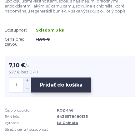
upokojujúcimi vlastnosťami, spolu s najsilnejšími prírodnými
antioxidantmi, akými sú camu camu, spirulina a chlorella, ktoré
napomáhajú regenerácii buniek. Vďaka výťažku z o...
celý popis
Dostupnosť
Skladom 3 ks
Cena pred
11,80 €
zľavou
7,10 €
/
ks
5,77 €
bez DPH
Pridať do košíka
Číslo produktu:
KOZ-146
EAN kód:
8436578480135
Výrobca:
La Chinata
Strážiť cenu / dostupnosť