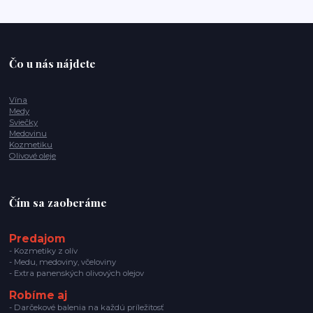
Čo u nás nájdete
Vína
Medy
Sviečky
Medovinu
Kozmetiku
Olivové oleje
Čím sa zaoberáme
Predajom
- Kozmetiky z olív
- Medu, medoviny, včeloviny
- Extra panenských olivových olejov
Robíme aj
- Darčekové balenia na každú príležitosť