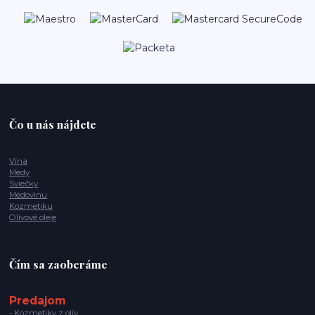
Čo u nás nájdete
Vína
Medy
Sviečky
Medovinu
Kozmetiku
Olivové oleje
Čím sa zaoberáme
Predajom
- Kozmetiky z olív