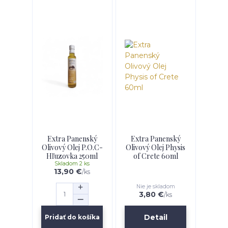
Extra Panenský
Extra Panenský
Olivový Olej P.O.C-
Olivový Olej Physis
Hľuzovka 250ml
of Crete 60ml
Skladom 2 ks
13,90 €
/
ks
Nie je skladom
3,80 €
/
ks
Detail
Pridať do košíka