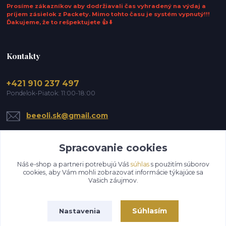
Prosíme zákazníkov aby dodržiavali čas vyhradený na výdaj a
príjem zásielok z Packety. Mimo tohto času je systém vypnutý!!!
Ďakujeme, že to rešpektujete 👍 ⬇️
Kontakty
+421 910 237 497
Pondelok-Piatok: 11:00-18:00
beeoli.sk@gmail.com
Spracovanie cookies
Náš e-shop a partneri potrebujú Váš
súhlas
s použitím súborov
cookies, aby Vám mohli zobrazovať informácie týkajúce sa
Vašich záujmov.
Upraviť zber cookies.
Súhlasím
Nastavenia
© 2026 Bee-Oli. Všetky práva vyhradené.