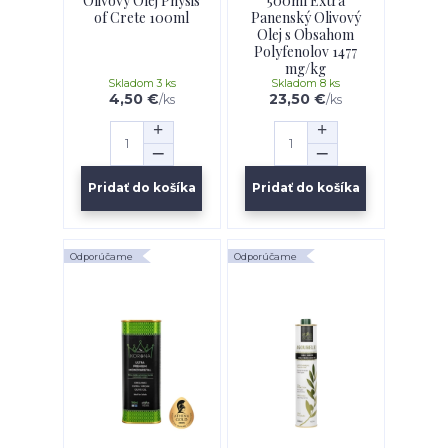
Olivový Olej Physis
500ml Extra
of Crete 100ml
Panenský Olivový
Olej s Obsahom
Polyfenolov 1477
mg/kg
Skladom 3 ks
Skladom 8 ks
4,50 €
23,50 €
/
ks
/
ks
Pridať do košíka
Pridať do košíka
Odporúčame
Odporúčame