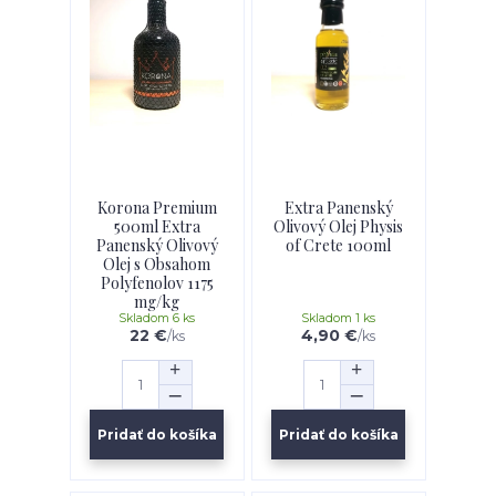
Korona Premium
Extra Panenský
500ml Extra
Olivový Olej Physis
Panenský Olivový
of Crete 100ml
Olej s Obsahom
Polyfenolov 1175
mg/kg
Skladom 6 ks
Skladom 1 ks
22 €
4,90 €
/
ks
/
ks
Pridať do košíka
Pridať do košíka