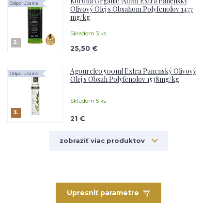
Korona Organic 750ml Extra Panenský
Odporúčame
Olivový Olej s Obsahom Polyfenolov 1477
mg/kg
Skladom 3 ks
2.
25,50 €
Agoureleo 500ml Extra Panenský Olivový
Odporúčame
Olej s Obsah Polyfenolov 1538mg/kg
Skladom 5 ks
3.
21 €
zobraziť viac produktov
Upresniť parametre