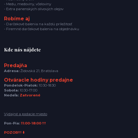
- Medu, medoviny, včeloviny
- Extra panenských olivových olejov
Robíme aj
- Darčekové balenia na každú príležitosť
- Firemné darčekové balenia na objednávku
Kde nás nájdete
Predajňa
Adresa:
Židovská 21, Bratislava
Otváracie hodiny predajne
Pondelok-Piatok:
10:30-18:30
Sobota:
10:30-17:00
Nedeľa:
Zatvorené
Výdajné a podacie miesto
Pon-Pia:
11:00-18:00 !!!
POZOR!!! ⬇️