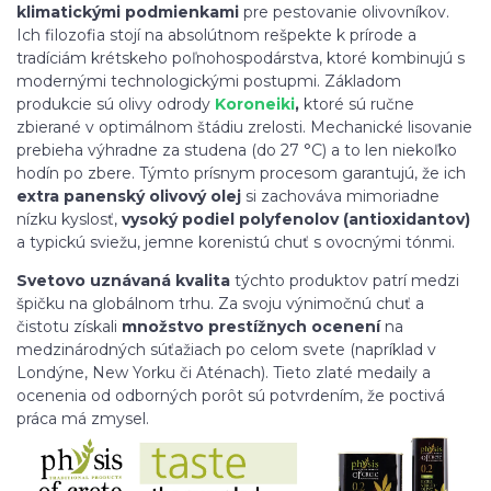
klimatickými podmienkami
pre pestovanie olivovníkov.
Ich filozofia stojí na absolútnom rešpekte k prírode a
tradíciám krétskeho poľnohospodárstva, ktoré kombinujú s
modernými technologickými postupmi. Základom
produkcie sú olivy odrody
Koroneiki
,
ktoré sú ručne
zbierané v optimálnom štádiu zrelosti. Mechanické lisovanie
prebieha výhradne za studena (do 27 °C) a to len niekoľko
hodín po zbere. Týmto prísnym procesom garantujú, že ich
extra panenský olivový olej
si zachováva mimoriadne
nízku kyslosť,
vysoký podiel polyfenolov (antioxidantov)
a typickú sviežu, jemne korenistú chuť s ovocnými tónmi.
Svetovo uznávaná kvalita
týchto produktov patrí medzi
špičku na globálnom trhu. Za svoju výnimočnú chuť a
čistotu získali
množstvo prestížnych ocenení
na
medzinárodných súťažiach po celom svete (napríklad v
Londýne, New Yorku či Aténach). Tieto zlaté medaily a
ocenenia od odborných porôt sú potvrdením, že poctivá
práca má zmysel.