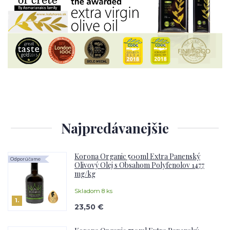
Najpredávanejšie
Korona Organic 500ml Extra Panenský
Odporúčame
Olivový Olej s Obsahom Polyfenolov 1477
mg/kg
Skladom 8 ks
1.
23,50 €