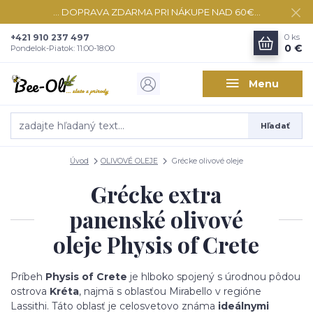
... DOPRAVA ZDARMA PRI NÁKUPE NAD 60€...
+421 910 237 497
0
ks
0 €
Pondelok-Piatok: 11:00-18:00
Menu
Hľadať
Úvod
OLIVOVÉ OLEJE
Grécke olivové oleje
Grécke extra
panenské olivové
oleje Physis of Crete
Príbeh
Physis of Crete
je hlboko spojený s úrodnou pôdou
ostrova
Kréta
, najmä s oblasťou Mirabello v regióne
Lassithi. Táto oblasť je celosvetovo známa
ideálnymi