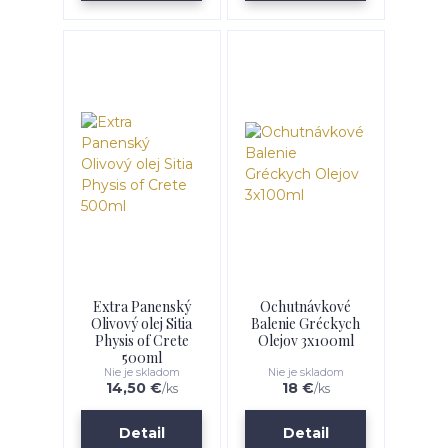
Extra Panenský
Ochutnávkové
Olivový olej Sitia
Balenie Gréckych
Physis of Crete
Olejov 3x100ml
500ml
Nie je skladom
Nie je skladom
14,50 €
18 €
/
ks
/
ks
Detail
Detail