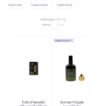
Najnovšie
Najlacnejšie
Najdrahšie
Zobrazujem 1-12 z 12
strana
z 1
Odporúčame
Extra Panenský
Korona Organic