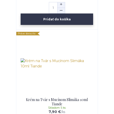
Pridať do košíka
Práve dorazilo
Krém na Tvár s Mucínom Slimáka 10ml
Tiande
Skladom 5 ks
7,90 €
/
ks