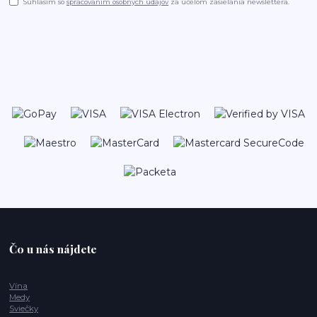
Súhlasím so
spracovaním osobných údajov
za účelom zasielania newslettera.
Čo u nás nájdete
Vína
Medy
Sviečky