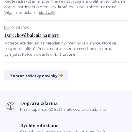
Keďže radi skúšame nové, hlavne nezvyčajné a kvalitné veci tak sme
doplnili sortiment o produkty, ktoré majú svoju históriu a meno.
Vilgain- značka z...
čítať celé
02.08.2025
Darčekové balenia na mieru
Potrebujete darček na narodeniny, meniny či Vianoce, ktoré sa
neúprosne blížia?! Príde obdobie zhonu a nestíhania, k tomu
vymyslieť každému darček. N...
čítať celé
Zobraziť všetky novinky
Doprava zdarma
Pri nákupe nad 60 EUR máte dopravu zadarmo
Rýchle odoslanie
Odosielame obvykle v následujúci pracovný deň