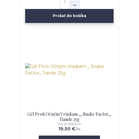
Pridať do košíka
Gél Proti Očným Vráskam ,, Snake Factor,,
Tiande 25g
Nie je skladom
19,50 €
/
ks