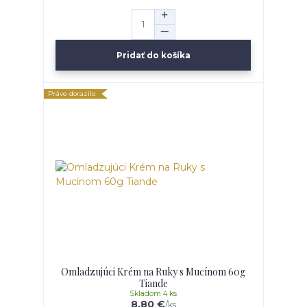
Pridať do košíka
Práve dorazilo
Omladzujúci Krém na Ruky s Mucínom 60g
Tiande
Skladom 4 ks
8,80 €
/
ks