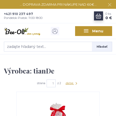
... DOPRAVA ZDARMA PRI NÁKUPE NAD 60€...
+421 910 237 497
0
ks
0 €
Pondelok-Piatok: 11:00-18:00
Menu
Hľadať
Výrobca: tianDe
strana
z 2
ďalšie