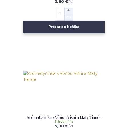
2,80 €
/
ks
Pridať do košíka
Arómatyčinka s Vôňou Višní a Mäty Tiande
Skladom 1 ks
5,90 €
/
ks