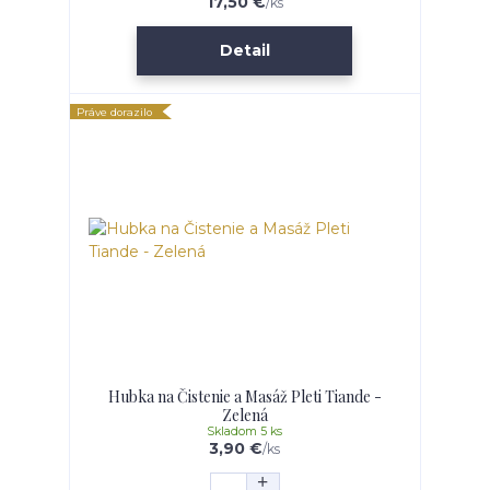
17,50 €
/
ks
Detail
Práve dorazilo
Hubka na Čistenie a Masáž Pleti Tiande -
Zelená
Skladom 5 ks
3,90 €
/
ks