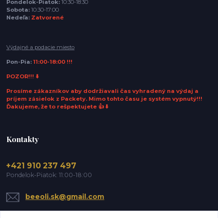
Pondelok-Piatok:
10:30-18:30
Sobota:
10:30-17:00
Nedeľa:
Zatvorené
Výdajné a podacie miesto
Pon-Pia:
11:00-18:00 !!!
POZOR!!! ⬇️
Prosíme zákazníkov aby dodržiavali čas vyhradený na výdaj a
príjem zásielok z Packety. Mimo tohto času je systém vypnutý!!!
Ďakujeme, že to rešpektujete 👍 ⬇️
Kontakty
+421 910 237 497
Pondelok-Piatok: 11:00-18:00
beeoli.sk@gmail.com