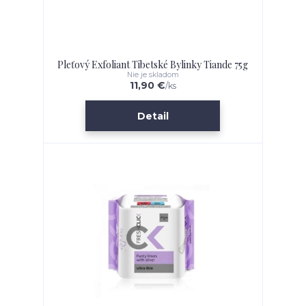
Pleťový Exfoliant Tibetské Bylinky Tiande 75g
Nie je skladom
11,90 €
/
ks
Detail