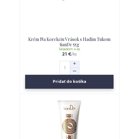
Krém Na Korekciu Vrások s Hadím Tukom
tianDe 55g
Skladom 4 ks
21 €
/
ks
Pridať do košíka