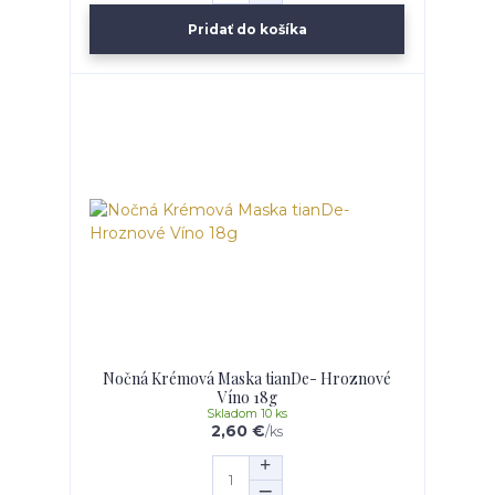
Pridať do košíka
Nočná Krémová Maska tianDe- Hroznové
Víno 18g
Skladom 10 ks
2,60 €
/
ks