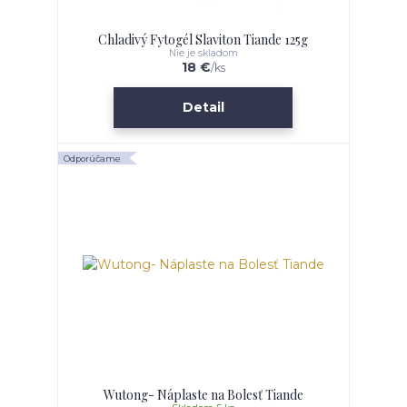
Chladivý Fytogél Slaviton Tiande 125g
Nie je skladom
18 €
/
ks
Detail
Odporúčame
Wutong- Náplaste na Bolesť Tiande