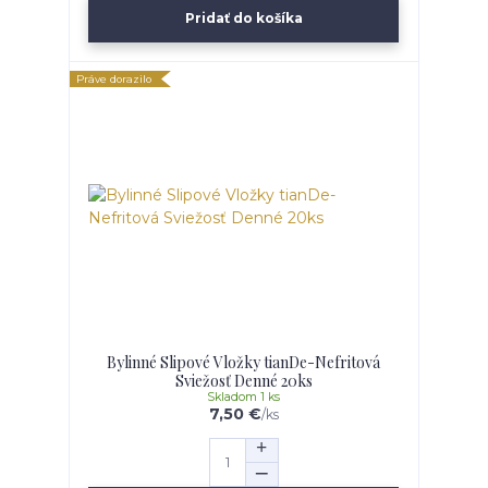
Pridať do košíka
Práve dorazilo
Bylinné Slipové Vložky tianDe-Nefritová
Sviežosť Denné 20ks
Skladom 1 ks
7,50 €
/
ks