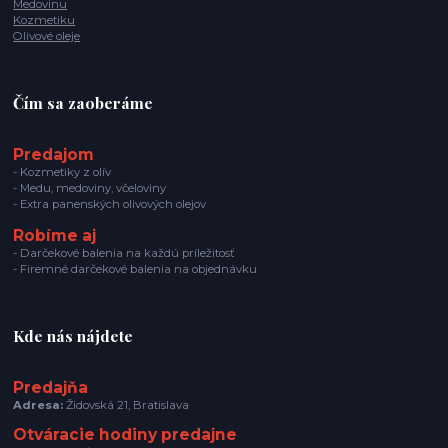
Medovinu
Kozmetiku
Olivové oleje
Čím sa zaoberáme
Predajom
- Kozmetiky z olív
- Medu, medoviny, včeloviny
- Extra panenských olivových olejov
Robíme aj
- Darčekové balenia na každú príležitosť
- Firemné darčekové balenia na objednávku
Kde nás nájdete
Predajňa
Adresa:
Židovská 21, Bratislava
Otváracie hodiny predajne