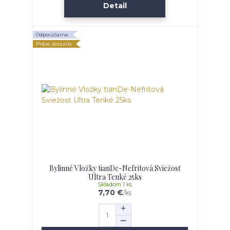
Detail
Odporúčame
Práve dorazilo
Bylinné Vložky tianDe-Nefritová Sviežosť
Ultra Tenké 25ks
Skladom 1 ks
7,70 €
/
ks