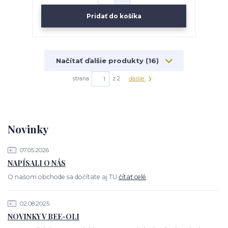
Pridať do košíka
Načítať ďalšie produkty (16)
strana
z 2
ďalšie
Novinky
07.05.2026
NAPÍSALI O NÁS
O našom obchode sa dočítate aj TU
čítať celé
02.08.2025
NOVINKY V BEE-OLI