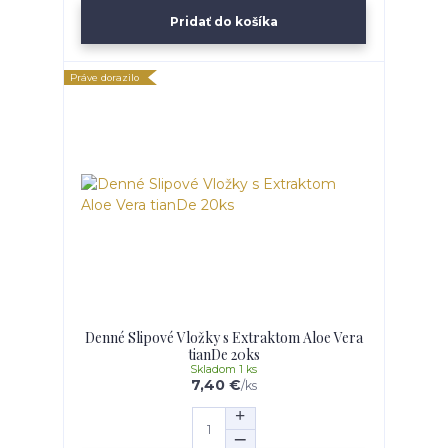
Pridať do košíka
Práve dorazilo
Denné Slipové Vložky s Extraktom Aloe Vera
tianDe 20ks
Skladom 1 ks
7,40 €
/
ks