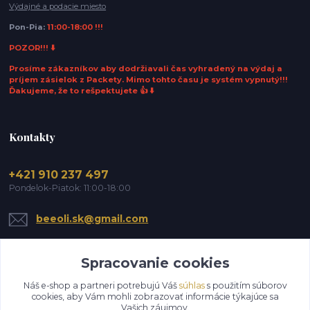
Výdajné a podacie miesto
Pon-Pia:
11:00-18:00 !!!
POZOR!!! ⬇️
Prosíme zákazníkov aby dodržiavali čas vyhradený na výdaj a
príjem zásielok z Packety. Mimo tohto času je systém vypnutý!!!
Ďakujeme, že to rešpektujete 👍 ⬇️
Kontakty
+421 910 237 497
Pondelok-Piatok: 11:00-18:00
beeoli.sk@gmail.com
Spracovanie cookies
Náš e-shop a partneri potrebujú Váš
súhlas
s použitím súborov
cookies, aby Vám mohli zobrazovať informácie týkajúce sa
Vašich záujmov.