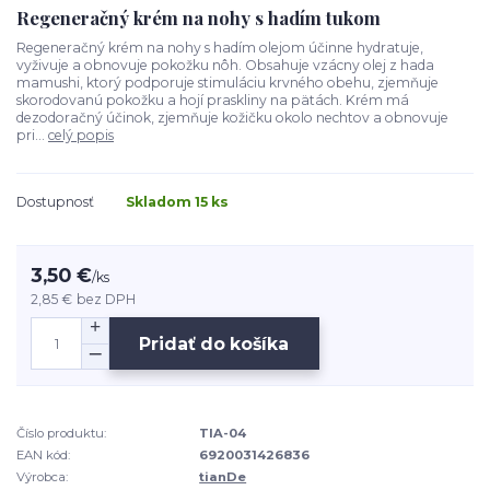
Regeneračný krém na nohy s hadím tukom
Regeneračný krém na nohy s hadím olejom účinne hydratuje,
vyživuje a obnovuje pokožku nôh. Obsahuje vzácny olej z hada
mamushi, ktorý podporuje stimuláciu krvného obehu, zjemňuje
skorodovanú pokožku a hojí praskliny na pätách. Krém má
dezodoračný účinok, zjemňuje kožičku okolo nechtov a obnovuje
pri...
celý popis
Dostupnosť
Skladom 15 ks
3,50 €
/
ks
2,85 €
bez DPH
Pridať do košíka
Číslo produktu:
TIA-04
EAN kód:
6920031426836
Výrobca:
tianDe