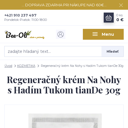
... DOPRAVA ZDARMA PRI NÁKUPE NAD 60€...
+421 910 237 497
0
ks
0 €
Pondelok-Piatok: 11:00-18:00
Menu
Hľadať
Úvod
KOZMETIKA
Regeneračný krém Na Nohy s Hadím Tukom tianDe 30g
Regeneračný krém Na Nohy
s Hadím Tukom tianDe 30g