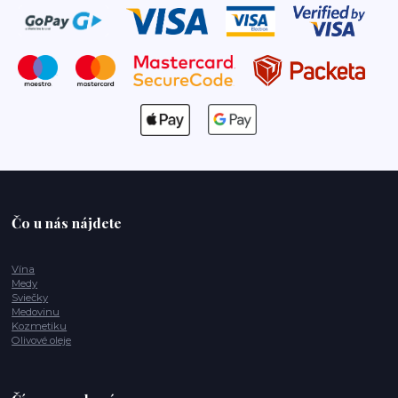
Čo u nás nájdete
Vína
Medy
Sviečky
Medovinu
Kozmetiku
Olivové oleje