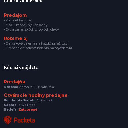
Čím sa zaoberáme
Predajom
- Kozmetiky z olív
- Medu, medoviny, včeloviny
- Extra panenských olivových olejov
Robíme aj
- Darčekové balenia na každú príležitosť
- Firemné darčekové balenia na objednávku
Kde nás nájdete
Predajňa
Adresa:
Židovská 21, Bratislava
Otváracie hodiny predajne
Pondelok-Piatok:
10:30-18:30
Sobota:
10:30-17:00
Nedeľa:
Zatvorené