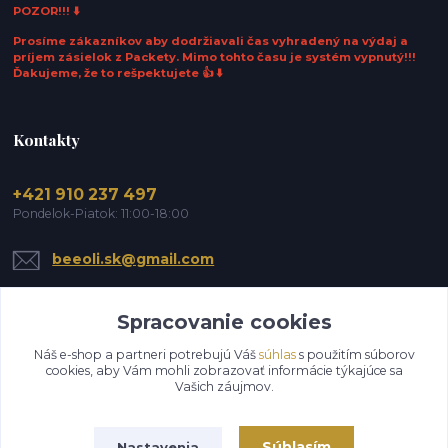
POZOR!!! ⬇️
Prosíme zákazníkov aby dodržiavali čas vyhradený na výdaj a
príjem zásielok z Packety. Mimo tohto času je systém vypnutý!!!
Ďakujeme, že to rešpektujete 👍 ⬇️
Kontakty
+421 910 237 497
Pondelok-Piatok: 11:00-18:00
beeoli.sk@gmail.com
Spracovanie cookies
Náš e-shop a partneri potrebujú Váš
súhlas
s použitím súborov
cookies, aby Vám mohli zobrazovať informácie týkajúce sa
Vašich záujmov.
Upraviť zber cookies.
Súhlasím
Nastavenia