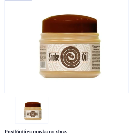
Posilňujúca maska na vlasy