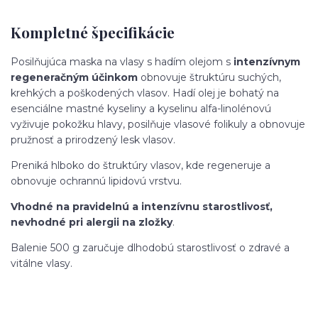
Kompletné špecifikácie
Posilňujúca maska na vlasy s hadím olejom s
intenzívnym
regeneračným účinkom
obnovuje štruktúru suchých,
krehkých a poškodených vlasov. Hadí olej je bohatý na
esenciálne mastné kyseliny a kyselinu alfa-linolénovú
vyživuje pokožku hlavy, posilňuje vlasové folikuly a obnovuje
pružnosť a prirodzený lesk vlasov.
Preniká hlboko do štruktúry vlasov, kde regeneruje a
obnovuje ochrannú lipidovú vrstvu.
Vhodné na pravidelnú a intenzívnu starostlivosť,
nevhodné pri alergii na zložky
.
Balenie 500 g zaručuje dlhodobú starostlivosť o zdravé a
vitálne vlasy.