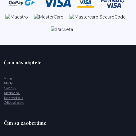
Čo u nás nájdete
Vína
Medy
Sviečky
Medovinu
Kozmetiku
Olivové oleje
Čím sa zaoberáme