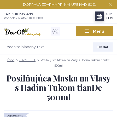
... DOPRAVA ZDARMA PRI NÁKUPE NAD 60€...
+421 910 237 497
0
ks
0 €
Pondelok-Piatok: 11:00-18:00
Menu
Hľadať
Úvod
KOZMETIKA
Posilňujúca Maska na Vlasy s Hadím Tukom tianDe
500ml
Posilňujúca Maska na Vlasy
s Hadím Tukom tianDe
500ml
Odporúčame