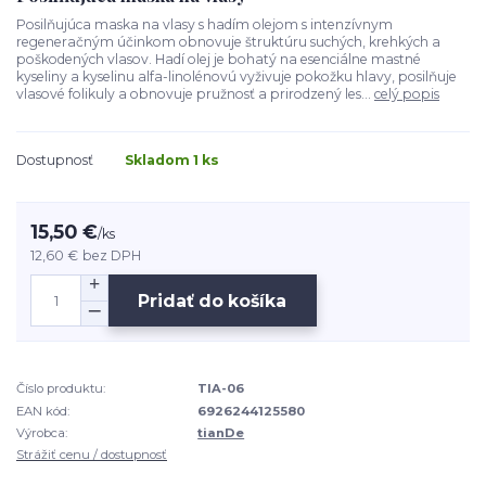
Posilňujúca maska na vlasy s hadím olejom s intenzívnym
regeneračným účinkom obnovuje štruktúru suchých, krehkých a
poškodených vlasov. Hadí olej je bohatý na esenciálne mastné
kyseliny a kyselinu alfa-linolénovú vyživuje pokožku hlavy, posilňuje
vlasové folikuly a obnovuje pružnosť a prirodzený les...
celý popis
Dostupnosť
Skladom 1 ks
15,50 €
/
ks
12,60 €
bez DPH
Pridať do košíka
Číslo produktu:
TIA-06
EAN kód:
6926244125580
Výrobca:
tianDe
Strážiť cenu / dostupnosť