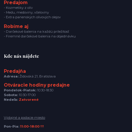
Predajom
- Kozmetiky z olív
- Medu, medoviny, včeloviny
- Extra panenských olivových olejov
Robíme aj
- Darčekové balenia na každú príležitosť
- Firemné darčekové balenia na objednávku
Kde nás nájdete
Predajňa
Adresa:
Židovská 21, Bratislava
Otváracie hodiny predajne
Pondelok-Piatok:
10:30-18:30
Sobota:
10:30-17:00
Nedeľa:
Zatvorené
Výdajné a podacie miesto
Pon-Pia:
11:00-18:00 !!!