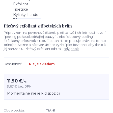
Pleťový exfoliant z tibetských bylín
Prípravkom na povrchové čistenie pleti sa kvôli ich šetrnosti hovorí
"peeling počas obedňajšej pauzy" alebo "obedový peeling".
Exfoliačný prípravok z radu Tibetan Herbs pracuje práve na tomto
princípe. Šetrne a zároveň účinne vyčistí pleť bez toho, aby došlo k
jej narušeniu. Pleťový exfoliant odstrá...
celý popis
Dostupnosť
Nie je skladom
11,90 €
/
ks
9,67 €
bez DPH
Momentálne nie je k dispozícii
Číslo produktu:
TIA-11