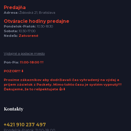
Predajňa
Adresa:
Židovská 21, Bratislava
Otváracie hodiny predajne
Pondelok-Piatok:
10:30-18:30
Sobota:
10:30-17:00
Nedeľa:
Zatvorené
Výdajné a podacie miesto
Pon-Pia:
11:00-18:00 !!!
POZOR!!! ⬇️
Prosíme zákazníkov aby dodržiavali čas vyhradený na výdaj a
príjem zásielok z Packety. Mimo tohto času je systém vypnutý!!!
Ďakujeme, že to rešpektujete 👍 ⬇️
Kontakty
+421 910 237 497
Pondelok-Piatok: 11:00-18:00