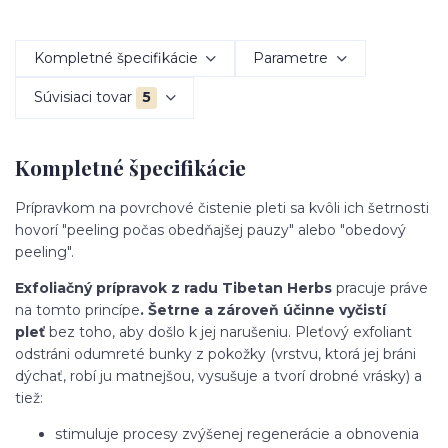
Kompletné špecifikácie
Parametre
Súvisiaci tovar
5
Kompletné špecifikácie
Prípravkom na povrchové čistenie pleti sa kvôli ich šetrnosti
hovorí "peeling počas obedňajšej pauzy" alebo "obedový
peeling".
Exfoliačný prípravok z radu Tibetan Herbs
pracuje práve
na tomto princípe
. Šetrne a zároveň účinne vyčistí
pleť
bez toho, aby došlo k jej narušeniu. Pleťový exfoliant
odstráni odumreté bunky z pokožky (vrstvu, ktorá jej bráni
dýchať, robí ju matnejšou, vysušuje a tvorí drobné vrásky) a
tiež:
stimuluje procesy zvýšenej regenerácie a obnovenia