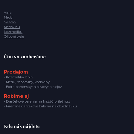
Vína
Medy
Sviečky
Medovinu
Kozmetiku
Olivové oleje
Čím sa zaoberáme
Predajom
- Kozmetiky z olív
- Medu, medoviny, včeloviny
- Extra panenských olivových olejov
Robíme aj
- Darčekové balenia na každú príležitosť
- Firemné darčekové balenia na objednávku
Kde nás nájdete