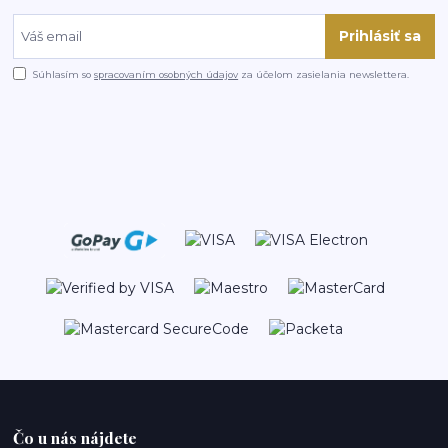
Prihlásiť sa
Súhlasím so
spracovaním osobných údajov
za účelom zasielania newslettera.
Čo u nás nájdete