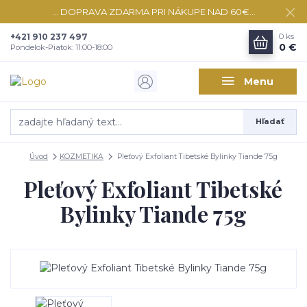
... DOPRAVA ZDARMA PRI NÁKUPE NAD 60€...
+421 910 237 497
0
ks
0 €
Pondelok-Piatok: 11:00-18:00
Menu
Hľadať
Úvod
KOZMETIKA
Pleťový Exfoliant Tibetské Bylinky Tiande 75g
Pleťový Exfoliant Tibetské
Bylinky Tiande 75g