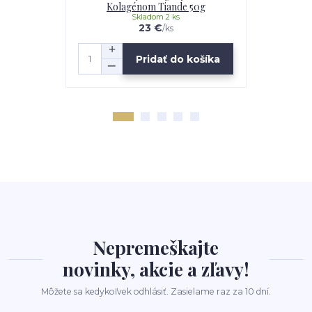
Kolagénom Tiande 50g
Tvár 
Skladom 2 ks
23 €
/
ks
Pridať do košíka
Nepremeškajte
novinky, akcie a zľavy!
Môžete sa kedykoľvek odhlásiť. Zasielame raz za 10 dní.