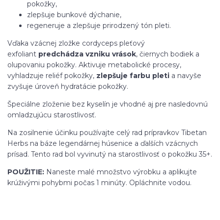
pokožky,
zlepšuje bunkové dýchanie,
regeneruje a zlepšuje prirodzený tón pleti.
Vďaka vzácnej zložke cordyceps pleťový
exfoliant
predchádza vzniku vrások
, čiernych bodiek a
olupovaniu pokožky. Aktivuje metabolické procesy,
vyhladzuje reliéf pokožky,
zlepšuje farbu pleti
a navyše
zvyšuje úroveň hydratácie pokožky.
Špeciálne zloženie bez kyselín je vhodné aj pre nasledovnú
omladzujúcu starostlivosť.
Na zosilnenie účinku používajte celý rad prípravkov Tibetan
Herbs na báze legendárnej húsenice a ďalších vzácnych
prísad. Tento rad bol vyvinutý na starostlivosť o pokožku 35+.
POUŽITIE:
Naneste malé množstvo výrobku a aplikujte
krúživými pohybmi počas 1 minúty. Opláchnite vodou.