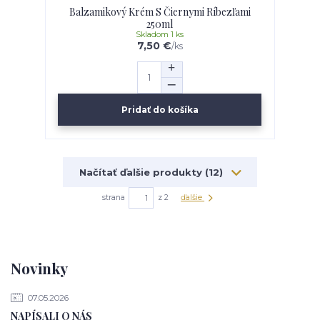
Balzamikový Krém S Čiernymi Ríbezľami
250ml
Skladom 1 ks
7,50 €
/
ks
Pridať do košíka
Načítať ďalšie produkty (12)
strana
z 2
ďalšie
Novinky
07.05.2026
NAPÍSALI O NÁS