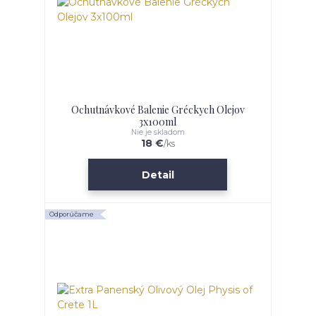
Ochutnávkové Balenie Gréckych Olejov
3x100ml
Nie je skladom
18 €
/
ks
Detail
Odporúčame