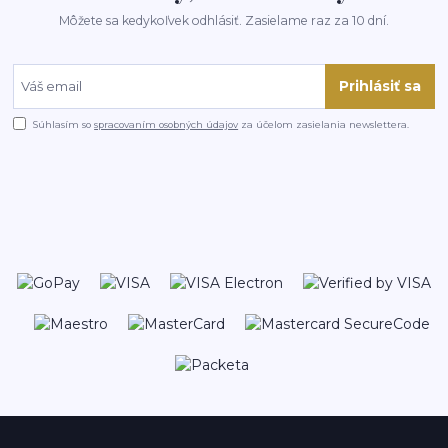
Môžete sa kedykoľvek odhlásiť. Zasielame raz za 10 dní.
Prihlásiť sa
Súhlasím so
spracovaním osobných údajov
za účelom zasielania newslettera.