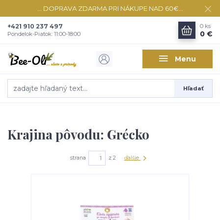
... DOPRAVA ZDARMA PRI NÁKUPE NAD 60€...
+421 910 237 497
0
ks
0 €
Pondelok-Piatok: 11:00-18:00
Menu
Hľadať
Krajina pôvodu: Grécko
strana
z 2
ďalšie