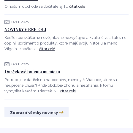
O našom obchode sa dočítate aj TU
čítať celé
02.08.2025
NOVINKY V BEE-OLI
Keďže radi skúšame nové, hlavne nezvyčajné a kvalitné veci tak sme
doplnili sortiment o produkty, ktoré majú svoju históriu a meno.
Vilgain- značka z...
čítať celé
02.08.2025
Darčekové balenia na mieru
Potrebujete darček na narodeniny, meniny či Vianoce, ktoré sa
neúprosne blížia?! Príde obdobie zhonu a nestíhania, k tomu
vymyslieť každému darček. N...
čítať celé
Zobraziť všetky novinky