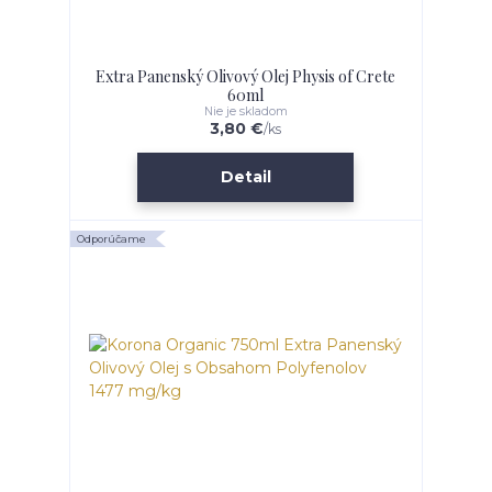
Extra Panenský Olivový Olej Physis of Crete
60ml
Nie je skladom
3,80 €
/
ks
Detail
Odporúčame