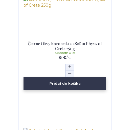
Čierne Olivy Koroneiki so Soľou Physis of
Crete 250g
Skladom 6 ks
6 €
/
ks
Pridať do košíka