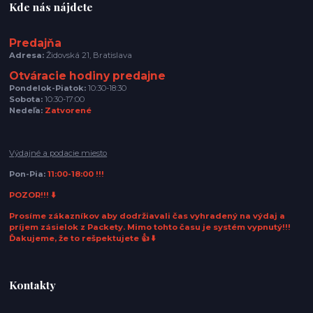
Kde nás nájdete
Predajňa
Adresa:
Židovská 21, Bratislava
Otváracie hodiny predajne
Pondelok-Piatok:
10:30-18:30
Sobota:
10:30-17:00
Nedeľa:
Zatvorené
Výdajné a podacie miesto
Pon-Pia:
11:00-18:00 !!!
POZOR!!! ⬇️
Prosíme zákazníkov aby dodržiavali čas vyhradený na výdaj a
príjem zásielok z Packety. Mimo tohto času je systém vypnutý!!!
Ďakujeme, že to rešpektujete 👍 ⬇️
Kontakty