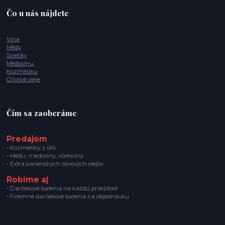
Čo u nás nájdete
Vína
Medy
Sviečky
Medovinu
Kozmetiku
Olivové oleje
Čím sa zaoberáme
Predajom
- Kozmetiky z olív
- Medu, medoviny, včeloviny
- Extra panenských olivových olejov
Robíme aj
- Darčekové balenia na každú príležitosť
- Firemné darčekové balenia na objednávku