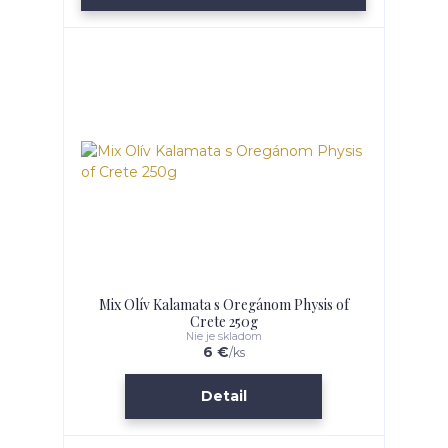
Mix Olív Kalamata s Oregánom Physis of
Crete 250g
Nie je skladom
6 €
/
ks
Detail