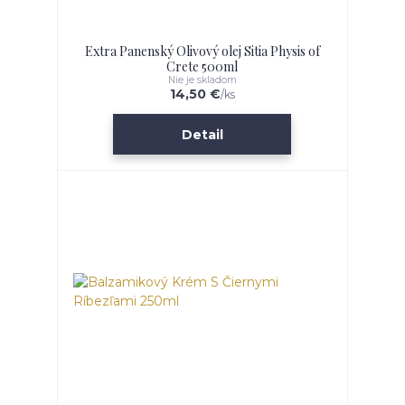
Extra Panenský Olivový olej Sitia Physis of
Crete 500ml
Nie je skladom
14,50 €
/
ks
Detail