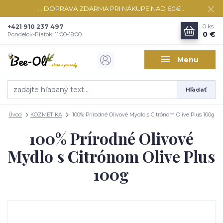
... DOPRAVA ZDARMA PRI NÁKUPE NAD 60€...
+421 910 237 497
0
ks
0 €
Pondelok-Piatok: 11:00-18:00
Menu
Hľadať
Úvod
KOZMETIKA
100% Prírodné Olivové Mydlo s Citrónom Olive Plus 100g
100% Prírodné Olivové
Mydlo s Citrónom Olive Plus
100g