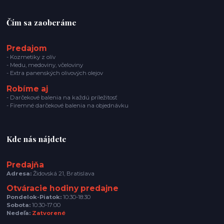
Čím sa zaoberáme
Predajom
- Kozmetiky z olív
- Medu, medoviny, včeloviny
- Extra panenských olivových olejov
Robíme aj
- Darčekové balenia na každú príležitosť
- Firemné darčekové balenia na objednávku
Kde nás nájdete
Predajňa
Adresa:
Židovská 21, Bratislava
Otváracie hodiny predajne
Pondelok-Piatok:
10:30-18:30
Sobota:
10:30-17:00
Nedeľa:
Zatvorené