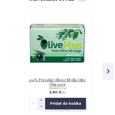
100% Prírodné Olivové Mydlo Olive
100% Prírod
Plus 100g
Tree
Skladom 3 ks
3,80 €
/
ks
Pridať do košíka