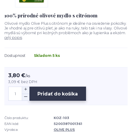
100% prírodné olivové mydlo s citrónom
Olivové mydlo Olive Plus s citrónom je ideálne na osvieženie pokožky.
Je vhodné aj pre citlivú pleť, je ako na ruky, telo tak i na vlasy. Olivové
mydlá sú výborné pri kožných problémoch ako je lupienka a ekzém.
celý popis
Dostupnosť
Skladom 5 ks
3,80 €
/
ks
3,09 €
bez DPH
Pridať do košíka
Číslo produktu:
KOZ-103
EAN kód:
5200387001361
Výrobca:
OLIVE PLUS