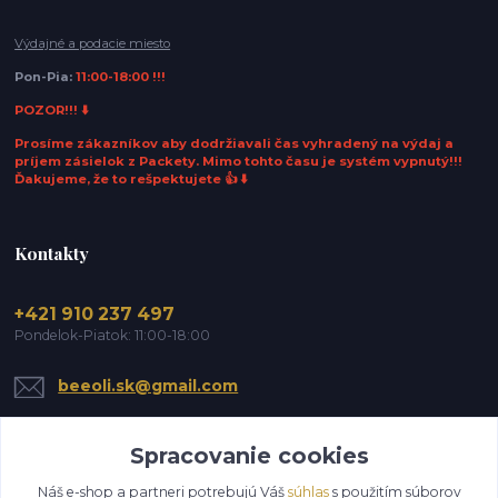
Výdajné a podacie miesto
Pon-Pia:
11:00-18:00 !!!
POZOR!!! ⬇️
Prosíme zákazníkov aby dodržiavali čas vyhradený na výdaj a
príjem zásielok z Packety. Mimo tohto času je systém vypnutý!!!
Ďakujeme, že to rešpektujete 👍 ⬇️
Kontakty
+421 910 237 497
Pondelok-Piatok: 11:00-18:00
beeoli.sk@gmail.com
Spracovanie cookies
Náš e-shop a partneri potrebujú Váš
súhlas
s použitím súborov