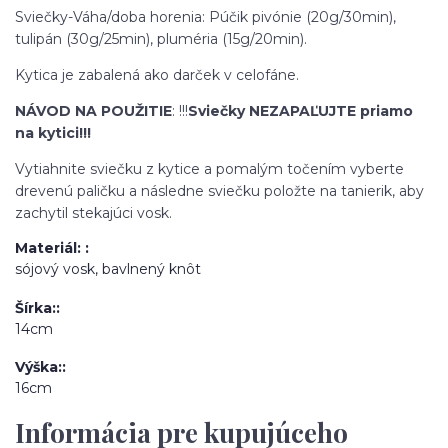
Sviečky-Váha/doba horenia: Púčik pivónie (20g/30min),
tulipán (30g/25min), pluméria (15g/20min).
Kytica je zabalená ako darček v celofáne.
NÁVOD NA POUŽITIE
: !!!
Sviečky NEZAPAĽUJTE priamo
na kytici!!!
Vytiahnite sviečku z kytice a pomalým točením vyberte
drevenú paličku a následne sviečku položte na tanierik, aby
zachytil stekajúci vosk.
Materiál:
sójový vosk, bavlnený knôt
Šírka:
14cm
Výška:
16cm
Informácia pre kupujúceho