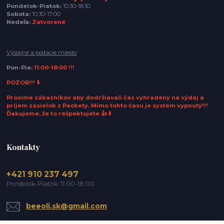
Pondelok-Piatok:
10:30-18:30
Sobota:
10:30-17:00
Nedeľa:
Zatvorené
Výdajné a podacie miesto
Pon-Pia:
11:00-18:00 !!!
POZOR!!! ⬇️
Prosíme zákazníkov aby dodržiavali čas vyhradený na výdaj a
príjem zásielok z Packety. Mimo tohto času je systém vypnutý!!!
Ďakujeme, že to rešpektujete 👍 ⬇️
Kontakty
+421 910 237 497
Pondelok-Piatok: 11:00-18:00
beeoli.sk@gmail.com