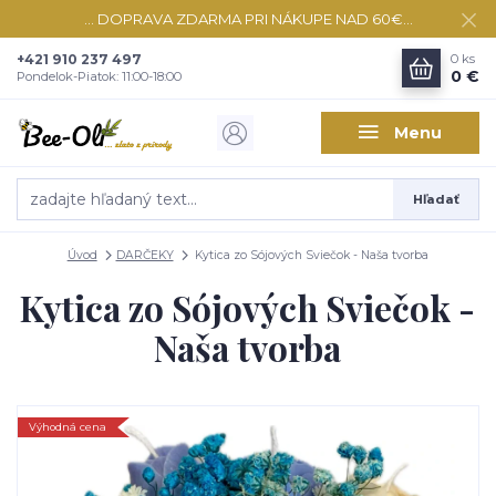
... DOPRAVA ZDARMA PRI NÁKUPE NAD 60€...
+421 910 237 497
0
ks
0 €
Pondelok-Piatok: 11:00-18:00
Menu
Hľadať
Úvod
DARČEKY
Kytica zo Sójových Sviečok - Naša tvorba
Kytica zo Sójových Sviečok -
Naša tvorba
Výhodná cena