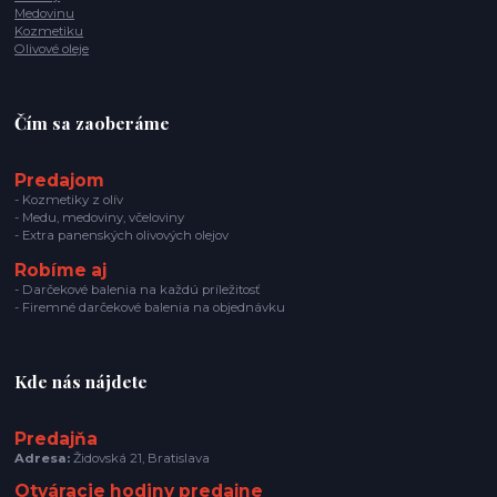
Medovinu
Kozmetiku
Olivové oleje
Čím sa zaoberáme
Predajom
- Kozmetiky z olív
- Medu, medoviny, včeloviny
- Extra panenských olivových olejov
Robíme aj
- Darčekové balenia na každú príležitosť
- Firemné darčekové balenia na objednávku
Kde nás nájdete
Predajňa
Adresa:
Židovská 21, Bratislava
Otváracie hodiny predajne