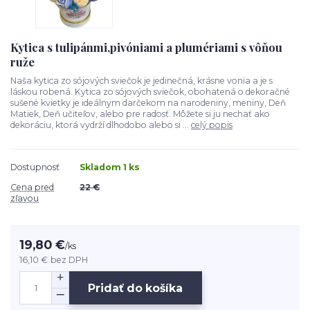
Kytica s tulipánmi,pivóniami a plumériami s vôňou
ruže
Naša kytica zo sójových sviečok je jedinečná, krásne vonia a je s
láskou robená. Kytica zo sójových sviečok, obohatená o dekoračné
sušené kvietky je ideálnym darčekom na narodeniny, meniny, Deň
Matiek, Deň učiteľov, alebo pre radosť. Môžete si ju nechať ako
dekoráciu, ktorá vydrží dlhodobo alebo si ...
celý popis
Dostupnosť
Skladom 1 ks
Cena pred
22 €
zľavou
19,80 €
/
ks
16,10 €
bez DPH
Pridať do košíka