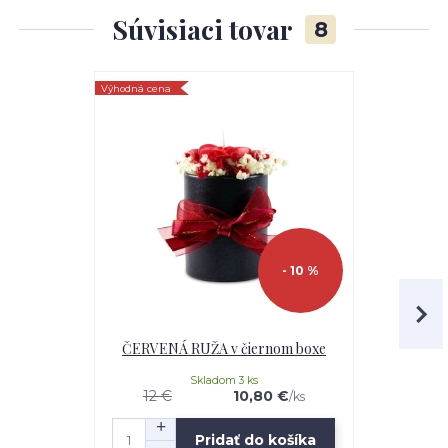
Súvisiaci tovar
8
Výhodná cena
Odporúčame
- 10 %
ČERVENÁ RUŽA v čiernom boxe
Kytica 
MODRÁ 
Skladom 3 ks
12 €
10,80 €
/
ks
Pridať do košíka