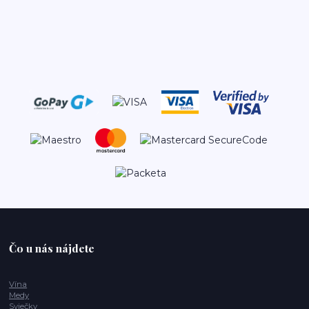
Čo u nás nájdete
Vína
Medy
Sviečky