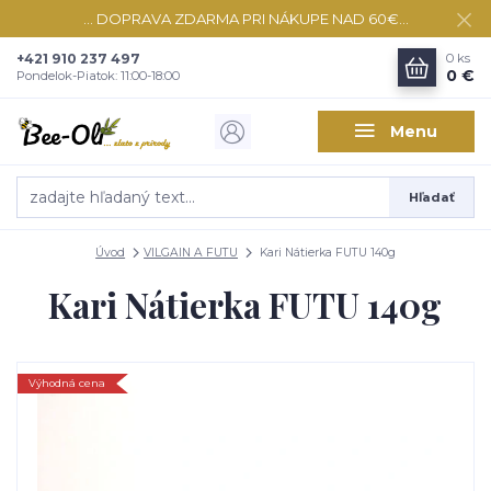
... DOPRAVA ZDARMA PRI NÁKUPE NAD 60€...
+421 910 237 497
0
ks
0 €
Pondelok-Piatok: 11:00-18:00
Menu
Hľadať
Úvod
VILGAIN A FUTU
Kari Nátierka FUTU 140g
Kari Nátierka FUTU 140g
Výhodná cena