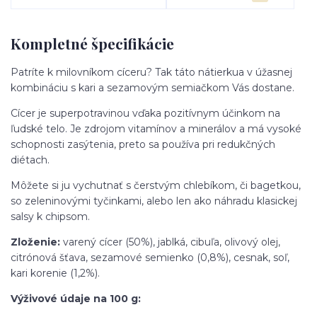
Kompletné špecifikácie
Patríte k milovníkom cíceru? Tak táto nátierkua v úžasnej
kombináciu s kari a sezamovým semiačkom Vás dostane.
Cícer je superpotravinou vďaka pozitívnym účinkom na
ľudské telo. Je zdrojom vitamínov a minerálov a má vysoké
schopnosti zasýtenia, preto sa používa pri redukčných
diétach.
Môžete si ju vychutnať s čerstvým chlebíkom, či bagetkou,
so zeleninovými tyčinkami, alebo len ako náhradu klasickej
salsy k chipsom.
Zloženie:
varený cícer (50%), jablká, cibuľa, olivový olej,
citrónová šťava, sezamové semienko (0,8%), cesnak, soľ,
kari korenie (1,2%).
Výživové údaje na 100 g: