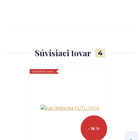
Súvisiaci tovar
4
Výhodná cena
- 16 %