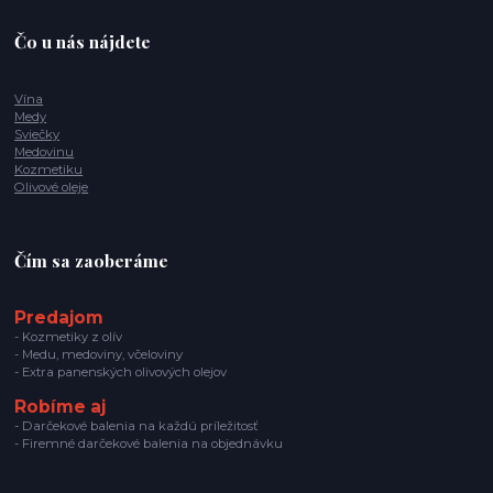
Čo u nás nájdete
Vína
Medy
Sviečky
Medovinu
Kozmetiku
Olivové oleje
Čím sa zaoberáme
Predajom
- Kozmetiky z olív
- Medu, medoviny, včeloviny
- Extra panenských olivových olejov
Robíme aj
- Darčekové balenia na každú príležitosť
- Firemné darčekové balenia na objednávku