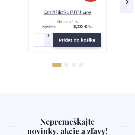
Kari Nátierka FUTU 140g
Vegan Ty
Skladom 2 ks
3,80 €
3,20 €
/
ks
Pridať do košíka
Nepremeškajte
novinky, akcie a zľavy!