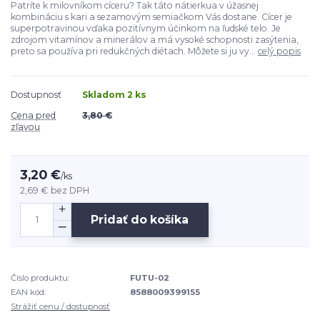
Patríte k milovníkom cíceru? Tak táto nátierkua v úžasnej
kombináciu s kari a sezamovým semiačkom Vás dostane. Cícer je
superpotravinou vďaka pozitívnym účinkom na ľudské telo. Je
zdrojom vitamínov a minerálov a má vysoké schopnosti zasýtenia,
preto sa používa pri redukčných diétach. Môžete si ju vy...
celý popis
Dostupnosť
Skladom 2 ks
Cena pred
3,80 €
zľavou
3,20 €
/
ks
2,69 €
bez DPH
Pridať do košíka
Číslo produktu:
FUTU-02
EAN kód:
8588009399155
Strážiť cenu / dostupnosť