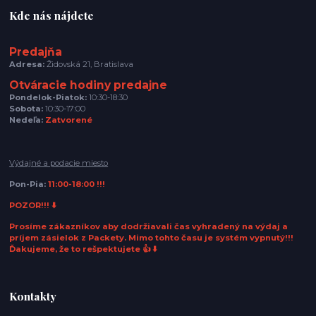
Kde nás nájdete
Predajňa
Adresa:
Židovská 21, Bratislava
Otváracie hodiny predajne
Pondelok-Piatok:
10:30-18:30
Sobota:
10:30-17:00
Nedeľa:
Zatvorené
Výdajné a podacie miesto
Pon-Pia:
11:00-18:00 !!!
POZOR!!! ⬇️
Prosíme zákazníkov aby dodržiavali čas vyhradený na výdaj a
príjem zásielok z Packety. Mimo tohto času je systém vypnutý!!!
Ďakujeme, že to rešpektujete 👍 ⬇️
Kontakty