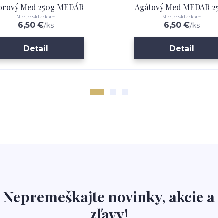
vorový Med 250g MEDÁR
Agátový Med MEDAR 2
Nie je skladom
Nie je skladom
6,50 €
6,50 €
/
ks
/
ks
Detail
Detail
Nepremeškajte novinky, akcie a
zľavy!