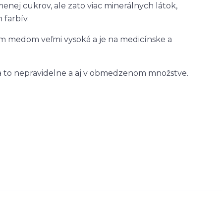
ej cukrov, ale zato viac minerálnych látok,
 farbív.
ným medom veľmi vysoká a je na medicínske a
 a to nepravidelne a aj v obmedzenom množstve.