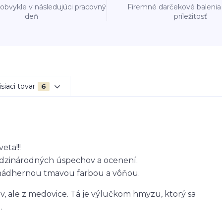
obvykle v následujúci pracovný
Firemné darčekové balenia
deň
príležitosť
siaci tovar
6
eta!!!
edzinárodných úspechov a ocenení.
 nádhernou tmavou farbou a vôňou.
, ale z medovice. Tá je výlučkom hmyzu, ktorý sa
.