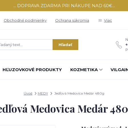
... DOPRAVA ZDARMA PRI NÁKUPE NAD 60€...
Obchodné podmienky
Ochrana súkromia
Viac
N
+
Hľadať
P
HĽUZOVKOVÉ PRODUKTY
KOZMETIKA
VILGAI
Úvod
MEDY
Jedľová Medovica Medár 480g
edľová Medovica Medár 48