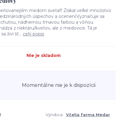
edľový
ceňovanejším medom sveta!!! Získal veľké množstvo
edzinárodných úspechov a ocenení.Vyznačuje sa
 chuťou, nádhernou tmavou farbou a vôňou.
dza z nektáru/kvetov, ale z medovice. Tá je
 živí šť...
celý popis
Nie je skladom
Momentálne nie je k dispozícii
2
Výrobca:
Včelia farma Medar