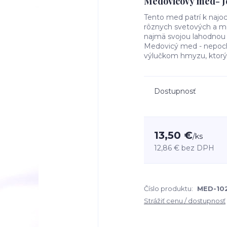
Medovicový med- J
Tento med patrí k najo
rôznych svetových a m
najmä svojou lahodnou
Medovicý med - nepochá
výlučkom hmyzu, ktorý sa
Dostupnosť
13,50 €
/
ks
12,86 €
bez DPH
Číslo produktu:
MED-10
Strážiť cenu / dostupnosť