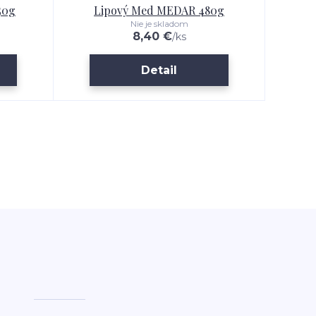
50g
Lipový Med MEDAR 480g
Ja
Nie je skladom
8,40 €
/
ks
Detail