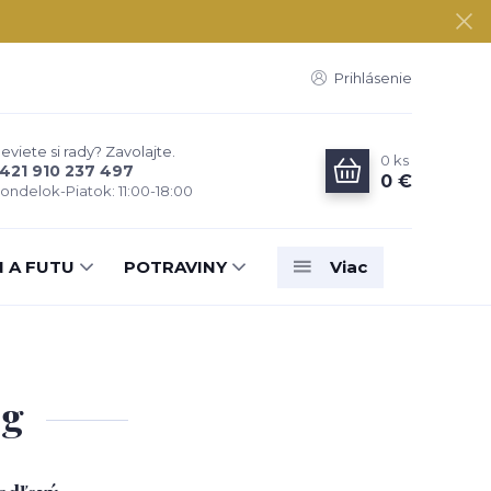
Prihlásenie
eviete si rady? Zavolajte.
0
ks
421 910 237 497
0 €
ondelok-Piatok: 11:00-18:00
N A FUTU
POTRAVINY
Viac
0g