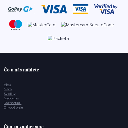
Čo u nás nájdete
Vína
Medy
Sviečky
Medovinu
Kozmetiku
Olivové oleje
Čím sa zaoberáme