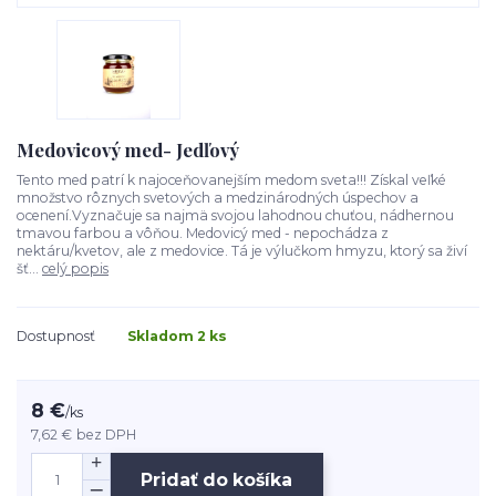
Medovicový med- Jedľový
Tento med patrí k najoceňovanejším medom sveta!!! Získal veľké
množstvo rôznych svetových a medzinárodných úspechov a
ocenení.Vyznačuje sa najmä svojou lahodnou chuťou, nádhernou
tmavou farbou a vôňou. Medovicý med - nepochádza z
nektáru/kvetov, ale z medovice. Tá je výlučkom hmyzu, ktorý sa živí
šť...
celý popis
Dostupnosť
Skladom 2 ks
8 €
/
ks
7,62 €
bez DPH
Pridať do košíka