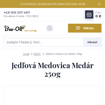
... DOPRAVA ZDARMA PRI NÁKUPE NAD 60€...
+421 910 237 497
0
ks
0 €
Pondelok-Piatok: 11:00-18:00
Menu
Hľadať
Úvod
MEDY
Jedľová Medovica Medár 250g
Jedľová Medovica Medár
250g