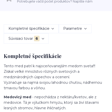
Potrebujete väčší počet produktov? Napíšte nám
Kompletné špecifikácie
Parametre
Súvisiaci tovar
6
Kompletné špecifikácie
Tento med patrí k najoceňovanejším medom sveta!!!
Získal veľké množstvo rôznych svetových a
medzinárodných úspechov a ocenení.
Vyznačuje sa najmä svojou lahodnou chuťou, nádhernou
tmavou farbou a vôňou.
Medovicý med
- nepochádza z nektáru/kvetov, ale z
medovice. Tá je výlučkom hmyzu, ktorý sa živí šťavami
lesných stromov, hlavne ihličnatých.