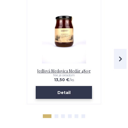
Jedľová Medovica Medár 480g
Javoro
Nie je skladom
13,50 €
/
ks
Detail