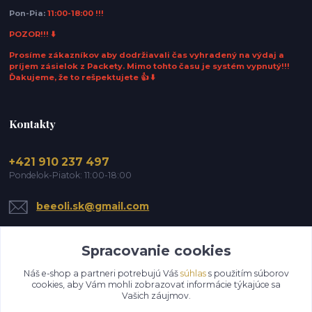
Pon-Pia:
11:00-18:00 !!!
POZOR!!! ⬇️
Prosíme zákazníkov aby dodržiavali čas vyhradený na výdaj a
príjem zásielok z Packety. Mimo tohto času je systém vypnutý!!!
Ďakujeme, že to rešpektujete 👍 ⬇️
Kontakty
+421 910 237 497
Pondelok-Piatok: 11:00-18:00
beeoli.sk@gmail.com
Spracovanie cookies
Náš e-shop a partneri potrebujú Váš
súhlas
s použitím súborov
cookies, aby Vám mohli zobrazovať informácie týkajúce sa
Vašich záujmov.