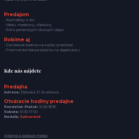
Predajom
- Kozmetiky z olív
- Medu, medoviny, včeloviny
- Extra panenských olivových olejov
Robíme aj
- Darčekové balenia na každú príležitosť
- Firemné darčekové balenia na objednávku
Kde nás nájdete
Predajňa
Adresa:
Židovská 21, Bratislava
Otváracie hodiny predajne
Pondelok-Piatok:
10:30-18:30
Sobota:
10:30-17:00
Nedeľa:
Zatvorené
Výdajné a podacie miesto