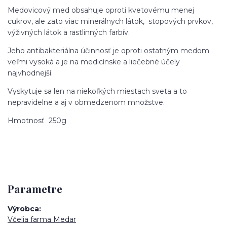
Medovicový med obsahuje oproti kvetovému menej
cukrov, ale zato viac minerálnych látok, stopových prvkov,
výživných látok a rastlinných farbív.
Jeho antibakteriálna účinnosť je oproti ostatným medom
veľmi vysoká a je na medicínske a liečebné účely
najvhodnejší.
Vyskytuje sa len na niekoľkých miestach sveta a to
nepravidelne a aj v obmedzenom množstve.
Hmotnosť 250g
Parametre
Výrobca
Včelia farma Medar