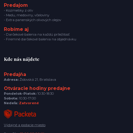
Predajom
- Kozmetiky z olív
- Medu, medoviny, včeloviny
- Extra panenských olivových olejov
Robíme aj
- Darčekové balenia na každú príležitosť
- Firemné darčekové balenia na objednávku
Kde nás nájdete
Predajňa
Adresa:
Židovská 21, Bratislava
Otváracie hodiny predajne
Pondelok-Piatok:
10:30-18:30
Sobota:
10:30-17:00
Nedeľa:
Zatvorené
Výdajné a podacie miesto