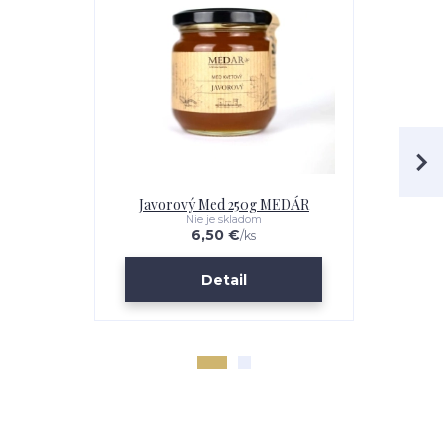
Javorový Med 250g MEDÁR
Javoro
Nie je skladom
6,50 €
/
ks
Detail