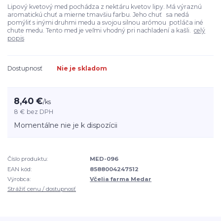
Lipový kvetový med pochádza z nektáru kvetov lipy. Má výraznú
aromatickú chuť a mierne tmavšiu farbu. Jeho chuť sa nedá
pomýliť s inými druhmi medu a svojou silnou arómou potláča iné
chute medu. Tento med je veľmi vhodný pri nachladení a kašli.
celý
popis
Dostupnosť
Nie je skladom
8,40 €
/
ks
8 €
bez DPH
Momentálne nie je k dispozícii
Číslo produktu:
MED-096
EAN kód:
8588004247512
Výrobca:
Včelia farma Medar
Strážiť cenu / dostupnosť