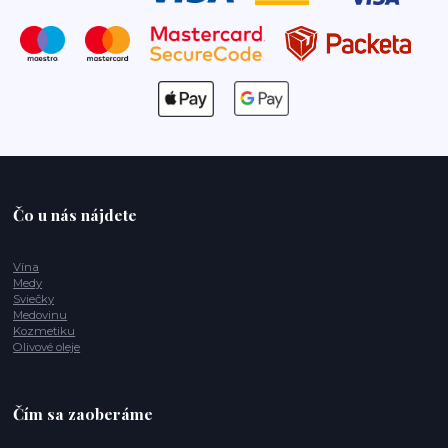
Čo u nás nájdete
Vína
Medy
Sviečky
Medovinu
Kozmetiku
Olivové oleje
Čím sa zaoberáme