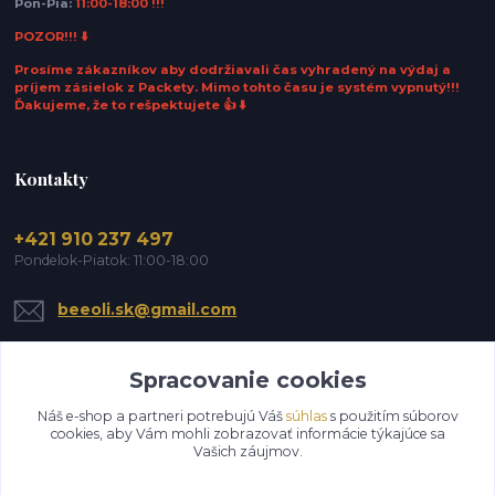
Pon-Pia:
11:00-18:00 !!!
POZOR!!! ⬇️
Prosíme zákazníkov aby dodržiavali čas vyhradený na výdaj a
príjem zásielok z Packety. Mimo tohto času je systém vypnutý!!!
Ďakujeme, že to rešpektujete 👍 ⬇️
Kontakty
+421 910 237 497
Pondelok-Piatok: 11:00-18:00
beeoli.sk@gmail.com
Spracovanie cookies
Náš e-shop a partneri potrebujú Váš
súhlas
s použitím súborov
cookies, aby Vám mohli zobrazovať informácie týkajúce sa
Vašich záujmov.
Upraviť zber cookies.