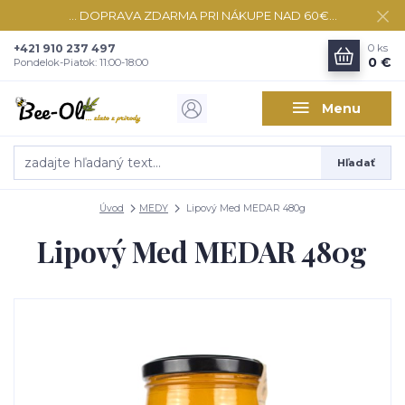
... DOPRAVA ZDARMA PRI NÁKUPE NAD 60€...
+421 910 237 497
0
ks
0 €
Pondelok-Piatok: 11:00-18:00
Menu
Hľadať
Úvod
MEDY
Lipový Med MEDAR 480g
Lipový Med MEDAR 480g