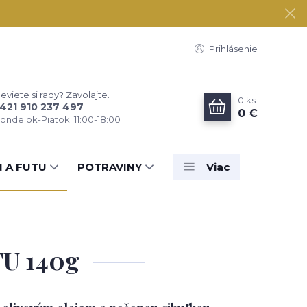
Prihlásenie
eviete si rady? Zavolajte.
0
ks
421 910 237 497
0 €
ondelok-Piatok: 11:00-18:00
N A FUTU
POTRAVINY
Viac
U 140g