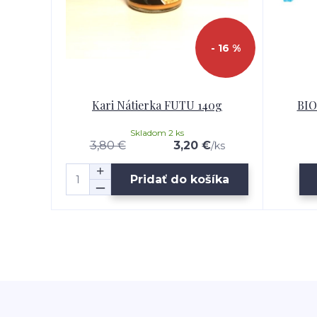
- 16 %
Kari Nátierka FUTU 140g
BIO
Skladom 2 ks
3,80 €
3,20 €
/
ks
Pridať do košíka