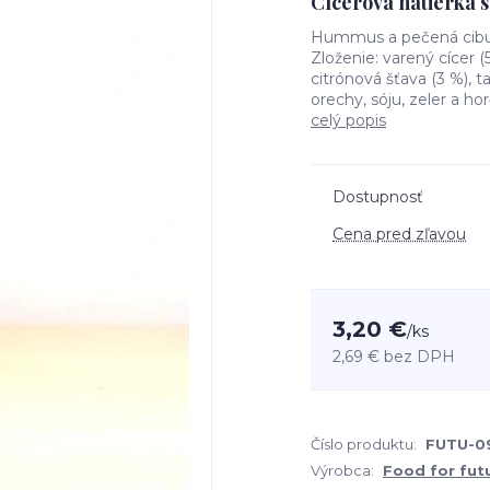
Cícerová nátierka 
Hummus a pečená cibuľk
Zloženie: varený cícer (5
citrónová šťava (3 %), 
orechy, sóju, zeler a ho
celý popis
Dostupnosť
Cena pred zľavou
3,20 €
/
ks
2,69 €
bez DPH
Číslo produktu:
FUTU-0
Výrobca:
Food for fut