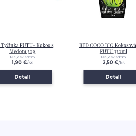
 Tyčinka FUTU- Kokos s
RED COCO BIO Kokosová
Medom 30g
FUTU 330ml
Nie je skladom
Nie je skladom
1,90 €
2,50 €
/
ks
/
ks
Detail
Detail