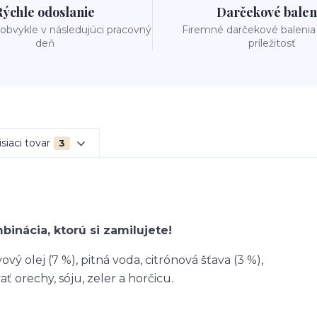
Rýchle odoslanie
Darčekové balen
obvykle v následujúci pracovný
Firemné darčekové balenia
deň
príležitosť
siaci tovar
3
inácia, ktorú si zamilujete!
vový olej (7 %), pitná voda, citrónová šťava (3 %),
ť orechy, sóju, zeler a horčicu.