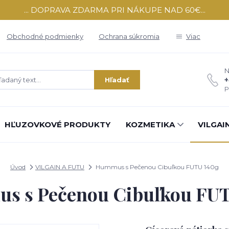
... DOPRAVA ZDARMA PRI NÁKUPE NAD 60€...
Obchodné podmienky
Ochrana súkromia
Viac
N
+
Hľadať
P
HĽUZOVKOVÉ PRODUKTY
KOZMETIKA
VILGAI
Úvod
VILGAIN A FUTU
Hummus s Pečenou Cibuľkou FUTU 140g
s s Pečenou Cibuľkou FUT