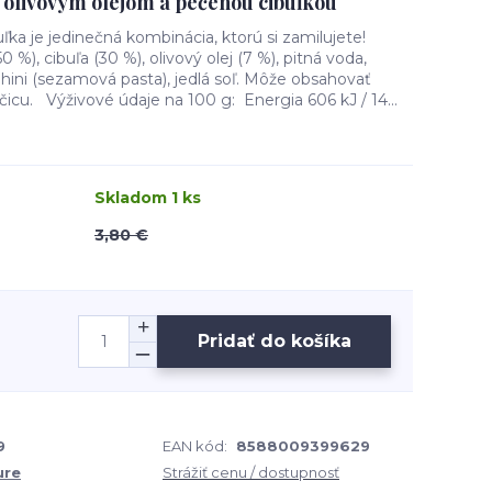
s olivovým olejom a pečenou cibuľkou
a je jedinečná kombinácia, ktorú si zamilujete!
0 %), cibuľa (30 %), olivový olej (7 %), pitná voda,
tahini (sezamová pasta), jedlá soľ. Môže obsahovať
rčicu. Výživové údaje na 100 g: Energia 606 kJ / 14...
Skladom 1 ks
3,80 €
Pridať do košíka
9
EAN kód:
8588009399629
ure
Strážiť cenu / dostupnosť