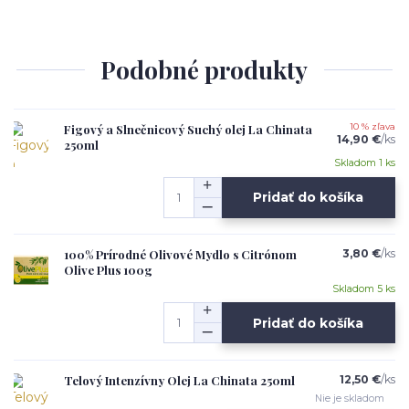
Podobné produkty
Figový a Slnečnicový Suchý olej La Chinata
10 % zľava
14,90 €
/
ks
250ml
Skladom 1 ks
Pridať do košíka
100% Prírodné Olivové Mydlo s Citrónom
3,80 €
/
ks
Olive Plus 100g
Skladom 5 ks
Pridať do košíka
Telový Intenzívny Olej La Chinata 250ml
12,50 €
/
ks
Nie je skladom