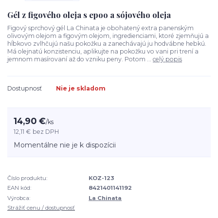
Gél z figového oleja s epoo a sójového oleja
Figový sprchový gél La Chinata je obohatený extra panenským
olivovým olejom a figovým olejom, ingredienciami, ktoré zjemňujú a
hĺbkovo zvlhčujú našu pokožku a zanechávajú ju hodvábne hebkú.
Má olejnatú konzistenciu, aplikujte na pokožku vo vani pri trení a
jemnom masírovaní až do vzniku peny. Potom ...
celý popis
Dostupnosť
Nie je skladom
14,90 €
/
ks
12,11 €
bez DPH
Momentálne nie je k dispozícii
Číslo produktu:
KOZ-123
EAN kód:
8421401141192
Výrobca:
La Chinata
Strážiť cenu / dostupnosť