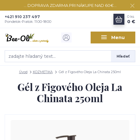
... DOPRAVA ZDARMA PRI NÁKUPE NAD 60€...
+421 910 237 497
0
ks
0 €
Pondelok-Piatok: 11:00-18:00
Menu
Hľadať
Úvod
KOZMETIKA
Gél z Figového Oleja La Chinata 250ml
Gél z Figového Oleja La
Chinata 250ml