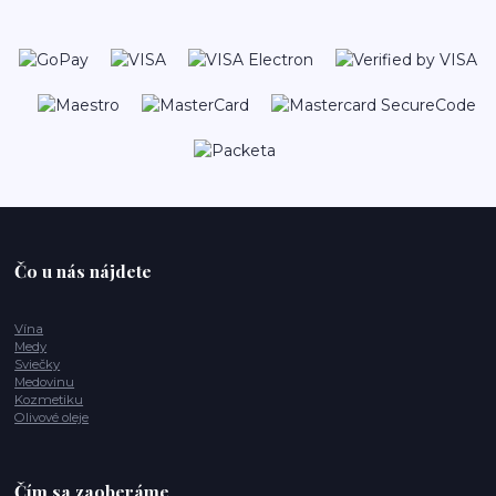
Čo u nás nájdete
Vína
Medy
Sviečky
Medovinu
Kozmetiku
Olivové oleje
Čím sa zaoberáme