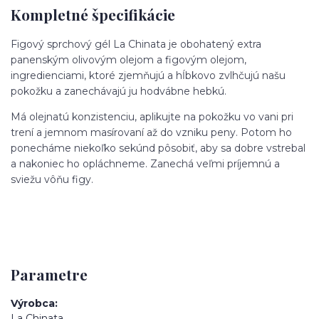
Kompletné špecifikácie
Figový sprchový gél La Chinata je obohatený extra
panenským olivovým olejom a figovým olejom,
ingredienciami, ktoré zjemňujú a hĺbkovo zvlhčujú našu
pokožku a zanechávajú ju hodvábne hebkú.
Má olejnatú konzistenciu, aplikujte na pokožku vo vani pri
trení a jemnom masírovaní až do vzniku peny. Potom ho
ponecháme niekoľko sekúnd pôsobiť, aby sa dobre vstrebal
a nakoniec ho opláchneme. Zanechá veľmi príjemnú a
sviežu vôňu figy.
Parametre
Výrobca
La Chinata