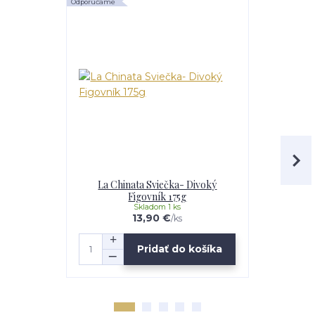
Odporúčame
Výhodná cena
La Chinata Sviečka- Divoký
Figový a Sl
Figovník 175g
C
Skladom 1 ks
13,90 €
16,50 €
/
ks
Pridať do košíka