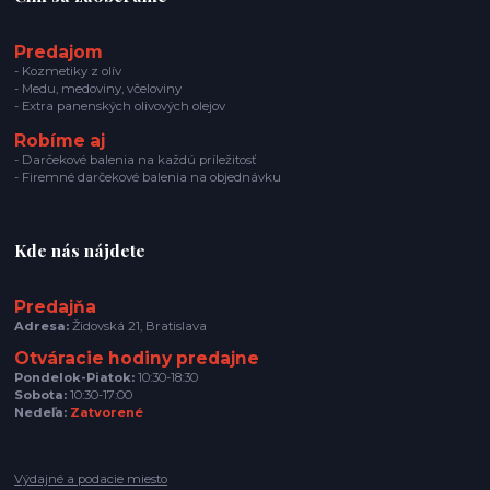
Predajom
- Kozmetiky z olív
- Medu, medoviny, včeloviny
- Extra panenských olivových olejov
Robíme aj
- Darčekové balenia na každú príležitosť
- Firemné darčekové balenia na objednávku
Kde nás nájdete
Predajňa
Adresa:
Židovská 21, Bratislava
Otváracie hodiny predajne
Pondelok-Piatok:
10:30-18:30
Sobota:
10:30-17:00
Nedeľa:
Zatvorené
Výdajné a podacie miesto