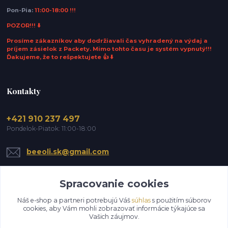
Pon-Pia:
11:00-18:00 !!!
POZOR!!! ⬇️
Prosíme zákazníkov aby dodržiavali čas vyhradený na výdaj a
príjem zásielok z Packety. Mimo tohto času je systém vypnutý!!!
Ďakujeme, že to rešpektujete 👍 ⬇️
Kontakty
+421 910 237 497
Pondelok-Piatok: 11:00-18:00
beeoli.sk@gmail.com
Spracovanie cookies
Náš e-shop a partneri potrebujú Váš
súhlas
s použitím súborov
cookies, aby Vám mohli zobrazovať informácie týkajúce sa
Vašich záujmov.