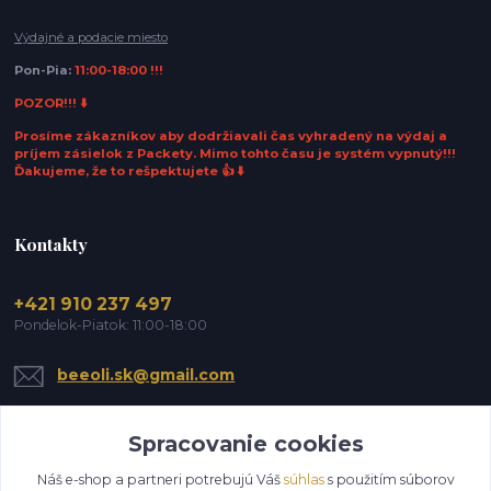
Výdajné a podacie miesto
Pon-Pia:
11:00-18:00 !!!
POZOR!!! ⬇️
Prosíme zákazníkov aby dodržiavali čas vyhradený na výdaj a
príjem zásielok z Packety. Mimo tohto času je systém vypnutý!!!
Ďakujeme, že to rešpektujete 👍 ⬇️
Kontakty
+421 910 237 497
Pondelok-Piatok: 11:00-18:00
beeoli.sk@gmail.com
Spracovanie cookies
Náš e-shop a partneri potrebujú Váš
súhlas
s použitím súborov