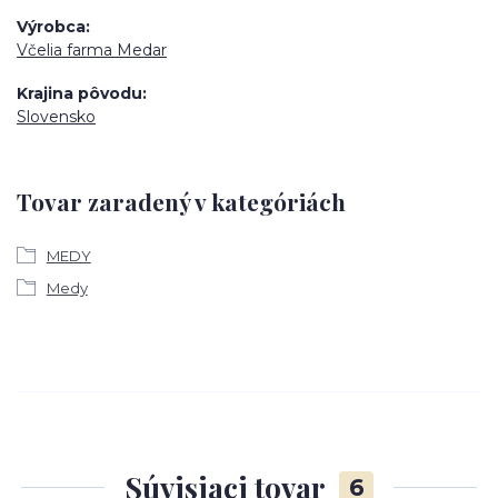
Výrobca
Včelia farma Medar
Krajina pôvodu
Slovensko
Tovar zaradený v kategóriách
MEDY
Medy
Súvisiaci tovar
6