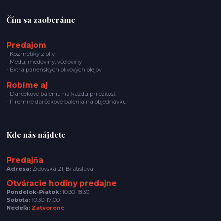
Čím sa zaoberáme
Predajom
- Kozmetiky z olív
- Medu, medoviny, včeloviny
- Extra panenských olivových olejov
Robíme aj
- Darčekové balenia na každú príležitosť
- Firemné darčekové balenia na objednávku
Kde nás nájdete
Predajňa
Adresa:
Židovská 21, Bratislava
Otváracie hodiny predajne
Pondelok-Piatok:
10:30-18:30
Sobota:
10:30-17:00
Nedeľa:
Zatvorené