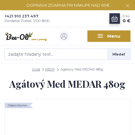
... DOPRAVA ZDARMA PRI NÁKUPE NAD 60€...
+421 910 237 497
0
ks
0 €
Pondelok-Piatok: 11:00-18:00
Menu
Hľadať
Úvod
MEDY
Agátový Med MEDAR 480g
Agátový Med MEDAR 480g
Odporúčame