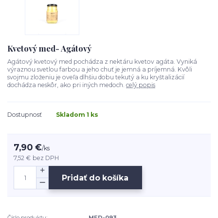
Kvetový med- Agátový
Agátový kvetový med pochádza z nektáru kvetov agáta. Vyniká
výraznou svetlou farbou a jeho chuť je jemná a príjemná. Kvôli
svojmu zloženiu je oveľa dlhšiu dobu tekutý a ku kryštalizácií
dochádza neskôr, ako pri iných medoch.
celý popis
Dostupnosť
Skladom 1 ks
7,90 €
/
ks
7,52 €
bez DPH
Pridať do košíka
Číslo produktu:
MED-093