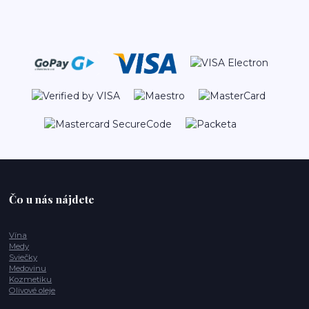
Čo u nás nájdete
Vína
Medy
Sviečky
Medovinu
Kozmetiku
Olivové oleje