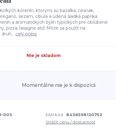
enia
koľkých korenín, ktorými sú bazalka, cesnak,
oregano, sezam, cibuľa a údená sladká paprika.
enín a aromatických bylín typických pre obľúbené
ny, pizza, lasagne atď. Môže sa použiť na
druh...
celý popis
Nie je skladom
Momentálne nie je k dispozícii
1-003
EAN kód:
8436598120752
Strážiť cenu / dostupnosť