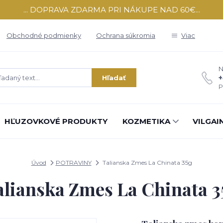
... DOPRAVA ZDARMA PRI NÁKUPE NAD 60€...
Obchodné podmienky
Ochrana súkromia
Viac
N
+
Hľadať
P
HĽUZOVKOVÉ PRODUKTY
KOZMETIKA
VILGAI
Úvod
POTRAVINY
Talianska Zmes La Chinata 35g
alianska Zmes La Chinata 3