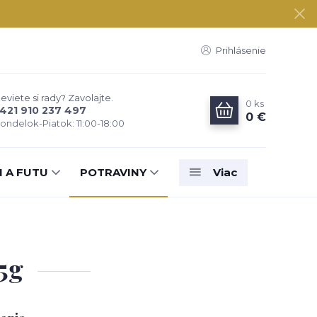
Prihlásenie
eviete si rady? Zavolajte.
0
ks
421 910 237 497
0 €
ondelok-Piatok: 11:00-18:00
N A FUTU
POTRAVINY
Viac
5g