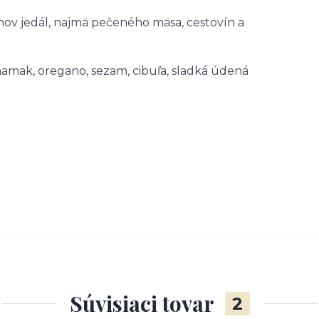
ov jedál, najmä pečeného mäsa, cestovín a
a namak, oregano, sezam, cibuľa, sladká údená
Súvisiaci tovar
2