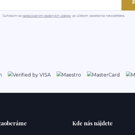
P
Súhlasím so
spracovaním osobných údajov
za účelom zasielania newslettera.
 zaoberáme
Kde nás nájdete