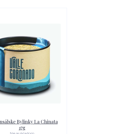
nsálske Bylinky La Chinata
17g
Nie je skladom