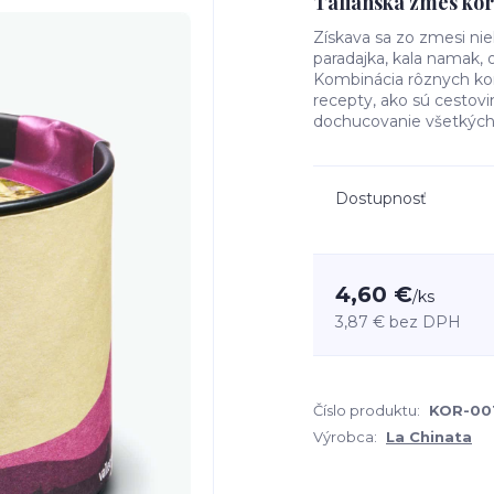
Talianska zmes kor
Získava sa zo zmesi nie
paradajka, kala namak, 
Kombinácia rôznych kor
recepty, ako sú cestovi
dochucovanie všetkých 
Dostupnosť
4,60 €
/
ks
3,87 €
bez DPH
Číslo produktu:
KOR-00
Výrobca:
La Chinata