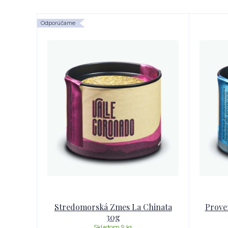
Odporúčame
Stredomorská Zmes La Chinata
Prove
30g
Skladom 9 ks