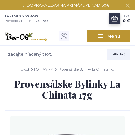
... DOPRAVA ZDARMA PRI NÁKUPE NAD 60€...
+421 910 237 497
0
ks
0 €
Pondelok-Piatok: 11:00-18:00
Menu
Hľadať
Úvod
POTRAVINY
Provensálske Bylinky La Chinata 17g
Provensálske Bylinky La
Chinata 17g