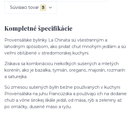
Súvisiaci tovar
5
Kompletné špecifikácie
Provensálske bylinky La Chinata sú všestranným a
lahodným spôsobom, ako pridať chuť mnohým jedlám a sú
veľmi obľúbené v stredomorskej kuchyni.
Získava sa kombináciou niekoľkých sušených a mletých
korenín, ako je bazalka, tymián, oregano, majorán, rozmarín
a saturejka.
Sú zmesou sušených bylín bežne používaných v kuchyni
Provensálska na juhu Francúzska a používajú ich na dodanie
chuti a vône širokej škále jedál, od mäsa, rýb a zeleniny až
po omáčky, dusené mäso a ryžu.