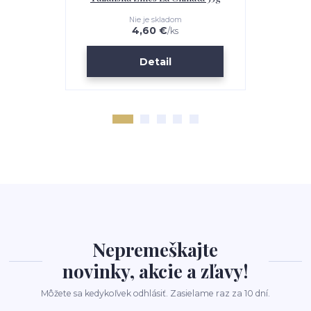
Nie je skladom
4,60 €
/
ks
Detail
Nepremeškajte
novinky, akcie a zľavy!
Môžete sa kedykoľvek odhlásiť. Zasielame raz za 10 dní.