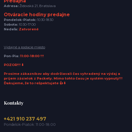
Predajňa
Adresa:
Židovská 21, Bratislava
Otváracie hodiny predajne
Pondelok-Piatok:
10:30-18:30
Sobota:
10:30-17:00
Nedeľa:
Zatvorené
Výdajné a podacie miesto
Pon-Pia:
11:00-18:00 !!!
POZOR!!! ⬇️
Prosíme zákazníkov aby dodržiavali čas vyhradený na výdaj a
príjem zásielok z Packety. Mimo tohto času je systém vypnutý!!!
Ďakujeme, že to rešpektujete 👍 ⬇️
Kontakty
+421 910 237 497
Pondelok-Piatok: 11:00-18:00