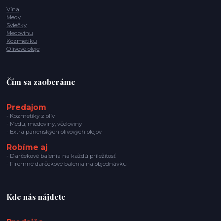
Vína
Medy
Sviečky
Medovinu
Kozmetiku
Olivové oleje
Čím sa zaoberáme
Predajom
- Kozmetiky z olív
- Medu, medoviny, včeloviny
- Extra panenských olivových olejov
Robíme aj
- Darčekové balenia na každú príležitosť
- Firemné darčekové balenia na objednávku
Kde nás nájdete