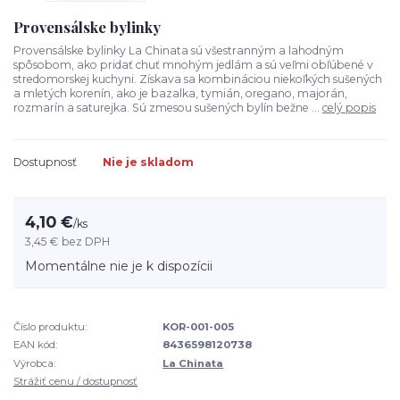
Provensálske bylinky
Provensálske bylinky La Chinata sú všestranným a lahodným
spôsobom, ako pridať chuť mnohým jedlám a sú veľmi obľúbené v
stredomorskej kuchyni. Získava sa kombináciou niekoľkých sušených
a mletých korenín, ako je bazalka, tymián, oregano, majorán,
rozmarín a saturejka. Sú zmesou sušených bylín bežne ...
celý popis
Dostupnosť
Nie je skladom
4,10 €
/
ks
3,45 €
bez DPH
Momentálne nie je k dispozícii
Číslo produktu:
KOR-001-005
EAN kód:
8436598120738
Výrobca:
La Chinata
Strážiť cenu / dostupnosť