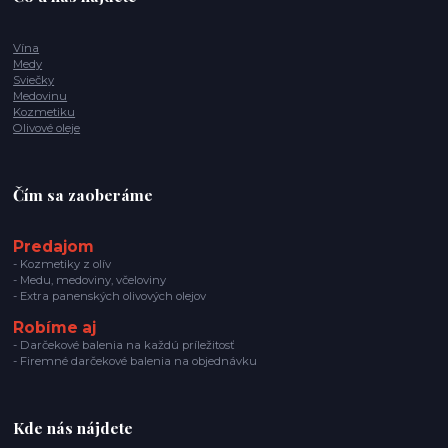
Vína
Medy
Sviečky
Medovinu
Kozmetiku
Olivové oleje
Čím sa zaoberáme
Predajom
- Kozmetiky z olív
- Medu, medoviny, včeloviny
- Extra panenských olivových olejov
Robíme aj
- Darčekové balenia na každú príležitosť
- Firemné darčekové balenia na objednávku
Kde nás nájdete