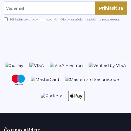
Prihlásiť sa
Súhlasím so
spracovaním osobných údajov
za účelom zasielania newslettera.
Čo u nás nájdete