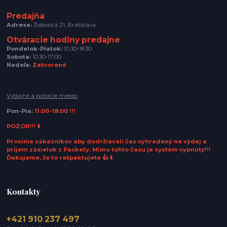
Predajňa
Adresa:
Židovská 21, Bratislava
Otváracie hodiny predajne
Pondelok-Piatok:
10:30-18:30
Sobota:
10:30-17:00
Nedeľa:
Zatvorené
Výdajné a podacie miesto
Pon-Pia:
11:00-18:00 !!!
POZOR!!! ⬇️
Prosíme zákazníkov aby dodržiavali čas vyhradený na výdaj a
príjem zásielok z Packety. Mimo tohto času je systém vypnutý!!!
Ďakujeme, že to rešpektujete 👍 ⬇️
Kontakty
+421 910 237 497