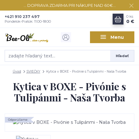
... DOPRAVA ZDARMA PRI NÁKUPE NAD 60€...
+421 910 237 497
0
ks
0 €
Pondelok-Piatok: 11:00-18:00
Menu
Hľadať
Úvod
SVIEČKY
Kytica v BOXE - Pivónie s Tulipánmi - Naša Tvorba
Kytica v BOXE - Pivónie s
Tulipánmi - Naša Tvorba
Odporúčame