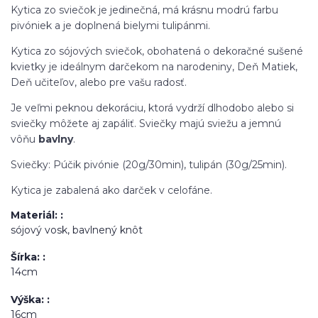
Kytica zo sviečok je jedinečná, má krásnu modrú farbu
pivóniek a je doplnená bielymi tulipánmi.
Kytica zo sójových sviečok, obohatená o dekoračné sušené
kvietky je ideálnym darčekom na narodeniny, Deň Matiek,
Deň učiteľov, alebo pre vašu radosť.
Je veľmi peknou dekoráciu, ktorá vydrží dlhodobo alebo si
sviečky môžete aj zapáliť. Sviečky majú sviežu a jemnú
vôňu
bavlny
.
Sviečky: Púčik pivónie (20g/30min), tulipán (30g/25min).
Kytica je zabalená ako darček v celofáne.
Materiál:
sójový vosk, bavlnený knôt
Šírka:
14cm
Výška:
16cm