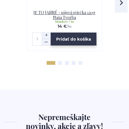
JE TO JASMÉ - sójová sviečka 120g
ČERVENÁ 
Naša Tvorba
Skladom 1 ks
14 €
12 €
/
ks
Pridať do košíka
Nepremeškajte
novinky, akcie a zľavy!