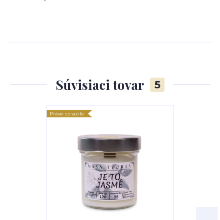
Súvisiaci tovar
5
Práve dorazilo
Výhodná cena