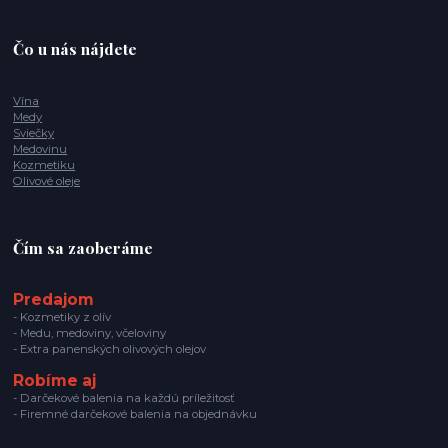
Čo u nás nájdete
Vína
Medy
Sviečky
Medovinu
Kozmetiku
Olivové oleje
Čím sa zaoberáme
Predajom
- Kozmetiky z olív
- Medu, medoviny, včeloviny
- Extra panenských olivových olejov
Robíme aj
- Darčekové balenia na každú príležitosť
- Firemné darčekové balenia na objednávku