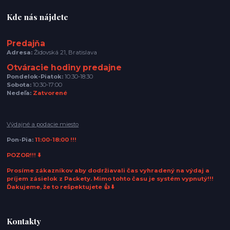
Kde nás nájdete
Predajňa
Adresa:
Židovská 21, Bratislava
Otváracie hodiny predajne
Pondelok-Piatok:
10:30-18:30
Sobota:
10:30-17:00
Nedeľa:
Zatvorené
Výdajné a podacie miesto
Pon-Pia:
11:00-18:00 !!!
POZOR!!! ⬇️
Prosíme zákazníkov aby dodržiavali čas vyhradený na výdaj a
príjem zásielok z Packety. Mimo tohto času je systém vypnutý!!!
Ďakujeme, že to rešpektujete 👍 ⬇️
Kontakty