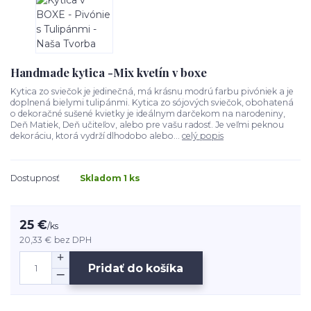
Handmade kytica -Mix kvetín v boxe
Kytica zo sviečok je jedinečná, má krásnu modrú farbu pivóniek a je
doplnená bielymi tulipánmi. Kytica zo sójových sviečok, obohatená
o dekoračné sušené kvietky je ideálnym darčekom na narodeniny,
Deň Matiek, Deň učiteľov, alebo pre vašu radosť. Je veľmi peknou
dekoráciu, ktorá vydrží dlhodobo alebo...
celý popis
Dostupnosť
Skladom 1 ks
25 €
/
ks
20,33 €
bez DPH
Pridať do košíka