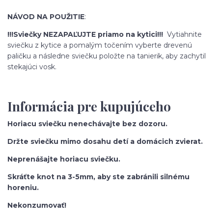
NÁVOD NA POUŽITIE
:
!!!Sviečky NEZAPAĽUJTE priamo na kytici!!!
Vytiahnite
sviečku z kytice a pomalým točením vyberte drevenú
paličku a následne sviečku položte na tanierik, aby zachytil
stekajúci vosk.
Informácia pre kupujúceho
Horiacu sviečku nenechávajte bez dozoru.
Držte sviečku mimo dosahu detí a domácich zvierat.
Neprenášajte horiacu sviečku.
Skráťte knot na 3-5mm, aby ste zabránili silnému
horeniu.
Nekonzumovať!