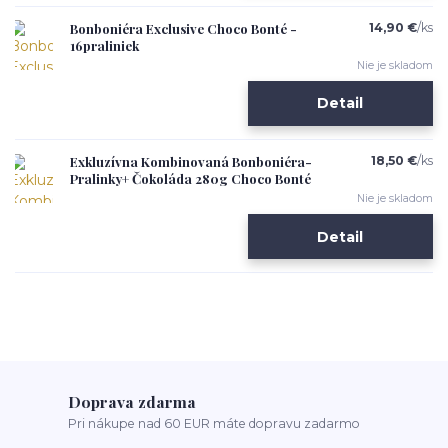
Bonboniéra Exclusive Choco Bonté -
14,90 €
/
ks
16praliniek
Nie je skladom
Detail
Exkluzívna Kombinovaná Bonboniéra-
18,50 €
/
ks
Pralinky+ Čokoláda 280g Choco Bonté
Nie je skladom
Detail
Doprava zdarma
Pri nákupe nad 60 EUR máte dopravu zadarmo