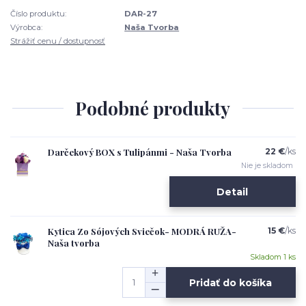
Číslo produktu:
DAR-27
Výrobca:
Naša Tvorba
Strážiť cenu / dostupnosť
Podobné produkty
Darčekový BOX s Tulipánmi - Naša Tvorba
22 €
/
ks
Nie je skladom
Detail
Kytica Zo Sójových Sviečok- MODRÁ RUŽA-
15 €
/
ks
Naša tvorba
Skladom 1 ks
Pridať do košíka