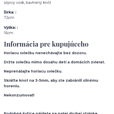
sójový vosk, bavlnený knôt
Šírka:
7,5cm
Výška:
16cm
Informácia pre kupujúceho
Horiacu sviečku nenechávajte bez dozoru.
Držte sviečku mimo dosahu detí a domácich zvierat.
Neprenášajte horiacu sviečku.
Skráťte knot na 3-5mm, aby ste zabránili silnému
horeniu.
Nekonzumovať!
Podobné kytice nájdete na našej druhej stránke