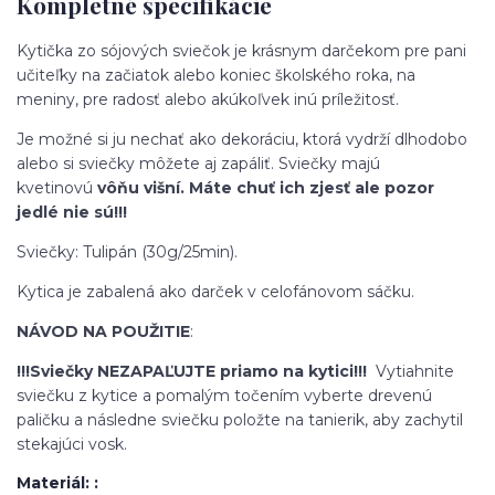
Kompletné špecifikácie
Kytička zo sójových sviečok je krásnym darčekom pre pani
učiteľky na začiatok alebo koniec školského roka, na
meniny, pre radosť alebo akúkoľvek inú príležitosť.
Je možné si ju nechať ako dekoráciu, ktorá vydrží dlhodobo
alebo si sviečky môžete aj zapáliť. Sviečky majú
kvetinovú
vôňu višní. Máte chuť ich zjesť ale pozor
jedlé nie sú!!!
Sviečky: Tulipán (30g/25min).
Kytica je zabalená ako darček v celofánovom sáčku.
NÁVOD NA POUŽITIE
:
!!!Sviečky NEZAPAĽUJTE priamo na kytici!!!
Vytiahnite
sviečku z kytice a pomalým točením vyberte drevenú
paličku a následne sviečku položte na tanierik, aby zachytil
stekajúci vosk.
Materiál: