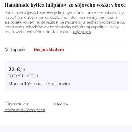
Handmade kytica tulipánov zo sójového vosku v boxe
Kytička zo sójových sviečok je krásnym darčekom pre pani učiteľky
na začiatok alebo koniec školského roka, na meniny, pre radosť
alebo akúkoľvek inú príležitosť. Je možné si ju nechať ako dekoráciu,
ktorá vydrží dlhodobo alebo si sviečky môžete aj zapáliť. Sviečky
majú kvetinovú vôňu višní. Máte chu...
celý popis
Dostupnosť
Nie je skladom
22 €
/
ks
17,89 €
bez DPH
Momentálne nie je k dispozícii
Číslo produktu:
DAR-26
Strážiť cenu / dostupnosť