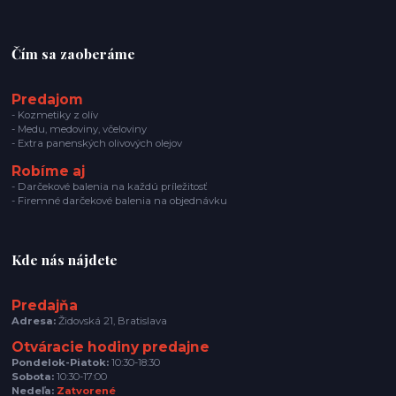
Čím sa zaoberáme
Predajom
- Kozmetiky z olív
- Medu, medoviny, včeloviny
- Extra panenských olivových olejov
Robíme aj
- Darčekové balenia na každú príležitosť
- Firemné darčekové balenia na objednávku
Kde nás nájdete
Predajňa
Adresa:
Židovská 21, Bratislava
Otváracie hodiny predajne
Pondelok-Piatok:
10:30-18:30
Sobota:
10:30-17:00
Nedeľa:
Zatvorené