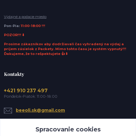
Výdajné a podacie miesto
Pon-Pia:
11:00-18:00 !!!
POZOR!!! ⬇️
Prosíme zákazníkov aby dodržiavali čas vyhradený na výdaj a
príjem zásielok z Packety. Mimo tohto času je systém vypnutý!!!
Ďakujeme, že to rešpektujete 👍 ⬇️
Kontakty
+421 910 237 497
Pondelok-Piatok: 11:00-18:00
beeoli.sk@gmail.com
Spracovanie cookies