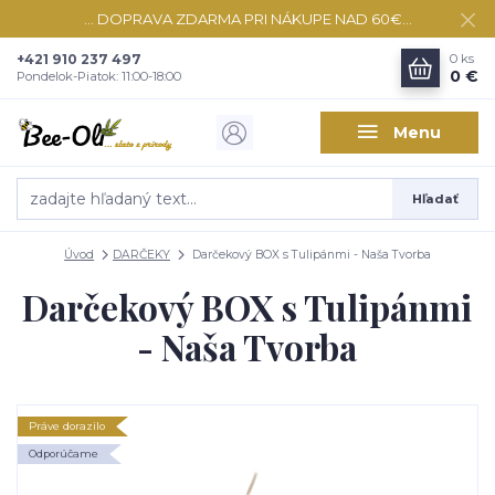
... DOPRAVA ZDARMA PRI NÁKUPE NAD 60€...
+421 910 237 497
0
ks
0 €
Pondelok-Piatok: 11:00-18:00
Menu
Hľadať
Úvod
DARČEKY
Darčekový BOX s Tulipánmi - Naša Tvorba
Darčekový BOX s Tulipánmi
- Naša Tvorba
Práve dorazilo
Odporúčame