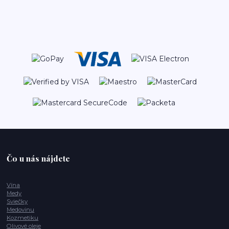
Čo u nás nájdete
Vína
Medy
Sviečky
Medovinu
Kozmetiku
Olivové oleje