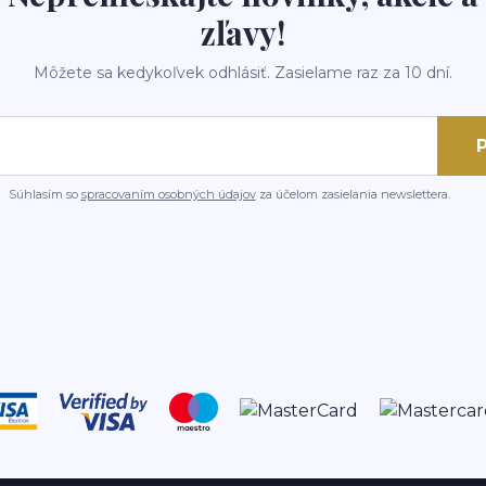
zľavy!
Môžete sa kedykoľvek odhlásiť. Zasielame raz za 10 dní.
P
Súhlasím so
spracovaním osobných údajov
za účelom zasielania newslettera.