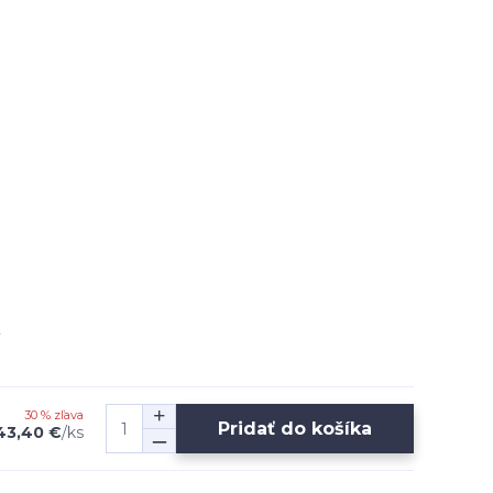
30 % zľava
Pridať do košíka
43,40 €
/
ks