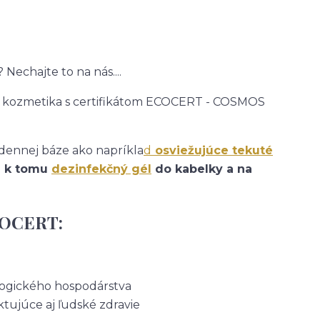
echajte to na nás....
ká kozmetika s certifikátom ECOCERT - COSMOS
 dennej báze ako napríkla
d
osviežujúce tekuté
 k tomu
dezinfekčný gél
do kabelky a na
ECOCERT:
ologického hospodárstva
tujúce aj ľudské zdravie