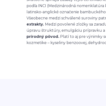
podľa INCI (Medzinárodná nomenklatúra k
latinsko-anglické označenie bambuckého
Všeobecne medzi schválené suroviny pat
extrakty.
Medzi povolené zložky sa zaraďu
úpravu štruktúry, emulgáciu prípravku 
prírodný pôvod.
Platí to aj pre výnimky 
kozmetike – kyseliny benzoovej, dehydrooc