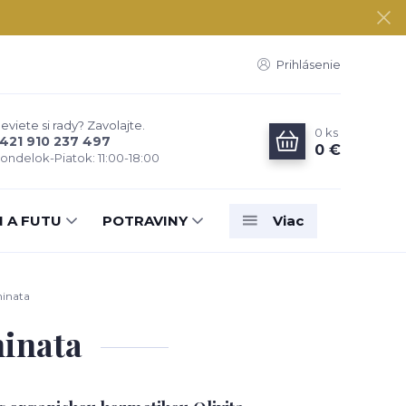
Prihlásenie
eviete si rady? Zavolajte.
0
ks
421 910 237 497
0 €
ondelok-Piatok: 11:00-18:00
N A FUTU
POTRAVINY
Viac
hinata
hinata