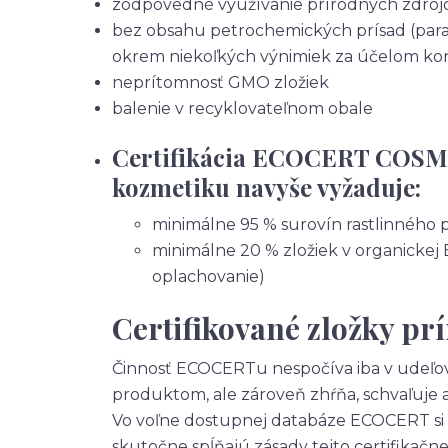
zodpovedné využívanie prírodných zdroj
bez obsahu petrochemických prísad (parab
okrem niekoľkých výnimiek za účelom ko
neprítomnosť GMO zložiek
balenie v recyklovateľnom obale
Certifikácia ECOCERT COSM
kozmetiku navyše vyžaduje:
minimálne 95 % surovín rastlinného
minimálne 20 % zložiek v organickej 
oplachovanie)
Certifikované zložky pr
Činnosť ECOCERTu nespočíva iba v udeľo
produktom, ale zároveň zhŕňa, schvaľuje a 
Vo voľne dostupnej databáze ECOCERT si ta
skutočne spĺňajú zásady tejto certifikačn