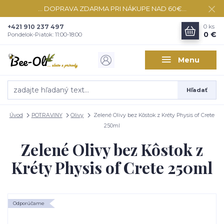
... DOPRAVA ZDARMA PRI NÁKUPE NAD 60€...
+421 910 237 497
0
ks
0 €
Pondelok-Piatok: 11:00-18:00
Menu
Hľadať
Úvod
POTRAVINY
Olivy
Zelené Olivy bez Kôstok z Kréty Physis of Crete
250ml
Zelené Olivy bez Kôstok z
Kréty Physis of Crete 250ml
Odporúčame