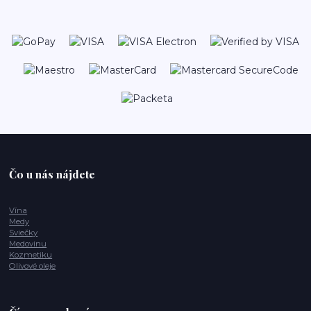
Čo u nás nájdete
Vína
Medy
Sviečky
Medovinu
Kozmetiku
Olivové oleje