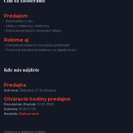
Čím sa zaoberáme
Predajom
- Kozmetiky z olív
- Medu, medoviny, včeloviny
- Extra panenských olivových olejov
Robíme aj
- Darčekové balenia na každú príležitosť
- Firemné darčekové balenia na objednávku
Kde nás nájdete
Predajňa
Adresa:
Židovská 21, Bratislava
Otváracie hodiny predajne
Pondelok-Piatok:
10:30-18:30
Sobota:
10:30-17:00
Nedeľa:
Zatvorené
Výdajné a podacie miesto