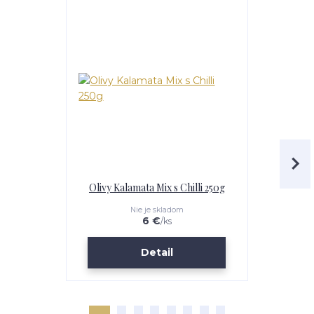
Olivy Kalamata Mix s Chilli 250g
Olivy s Ba
Nie je skladom
6 €
/
ks
Detail