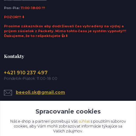
Pon-Pia:
11:00-18:00 !!!
POZOR!!! ⬇️
Prosíme zákazníkov aby dodržiavali čas vyhradený na výdaj a
príjem zásielok z Packety. Mimo tohto času je systém vypnutý!!!
Ďakujeme, že to rešpektujete 👍 ⬇️
Kontakty
+421 910 237 497
Pondelok-Piatok: 11:00-18:00
beeoli.sk@gmail.com
Spracovanie cookies
Náš e-shop a partneri potrebujú Váš
súhlas
s použitím súborov
cookies, aby Vám mohli zobrazovať informácie týkajúce sa
Vašich záujmov.