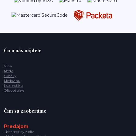
Čo u nás nájdete
Vína
Medy
Sviečky
Medovinu
Kozmetiku
Olivové oleje
Čím sa zaoberáme
Predajom
- Kozmetiky z olív