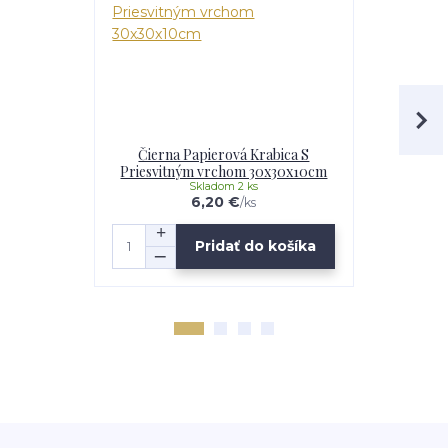
Čierna Papierová Krabica S
Darčeková
Priesvitným vrchom 30x30x10cm
Vrcho
Skladom 2 ks
6,20 €
/
ks
Pridať do košíka