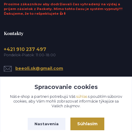
Prosíme zákazníkov aby dodržiavali čas vyhradený na výdaj a
príjem zásielok z Packety. Mimo tohto času je systém vypnutý!!!
Ďakujeme, že to rešpektujete 👍 ⬇️
Kontakty
+421 910 237 497
Pondelok-Piatok: 11:00-18:00
beeoli.sk@gmail.com
Spracovanie cookies
Náš e-shop a partneri potrebujú Váš
súhlas
s použitím súborov
cookies, aby Vám mohli zobrazovať informácie týkajúce sa
Vašich záujmov.
Upraviť zber cookies.
Súhlasím
Nastavenia
© 2026 Bee-Oli. Všetky práva vyhradené.