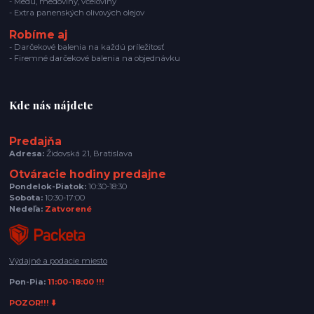
- Medu, medoviny, včeloviny
- Extra panenských olivových olejov
Robíme aj
- Darčekové balenia na každú príležitosť
- Firemné darčekové balenia na objednávku
Kde nás nájdete
Predajňa
Adresa:
Židovská 21, Bratislava
Otváracie hodiny predajne
Pondelok-Piatok:
10:30-18:30
Sobota:
10:30-17:00
Nedeľa:
Zatvorené
Výdajné a podacie miesto
Pon-Pia:
11:00-18:00 !!!
POZOR!!! ⬇️