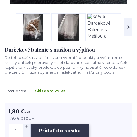
Darčekové balenie s mašlou a výplňou
Do tohto sáčku zabalíme vami vybraté produkty a vyčarujeme
krásny balíček pripravený na obdarovanie. Je nutné si tento sáčok
kúpiť ako klasický produkt a do poznámky napísať či ide o darček
pre ženu či muža aby sme dali adekvátnu mašľu.
celý popis
Dostupnosť
Skladom 29 ks
1,80 €
/
ks
1,46 €
bez DPH
Pridať do košíka