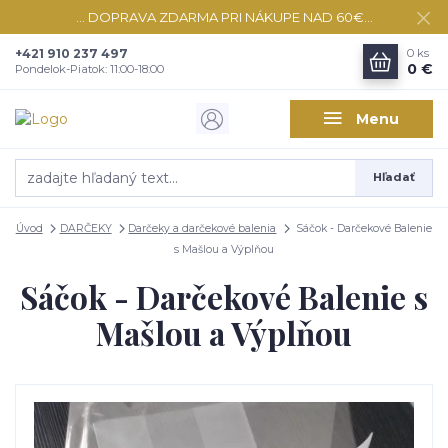
... DOPRAVA ZDARMA PRI NÁKUPE NAD 60€...
+421 910 237 497
0
ks
0 €
Pondelok-Piatok: 11:00-18:00
Menu
Hľadať
Úvod
DARČEKY
Darčeky a darčekové balenia
Sáčok - Darčekové Balenie
s Mašlou a Výplňou
Sáčok - Darčekové Balenie s
Mašlou a Výplňou