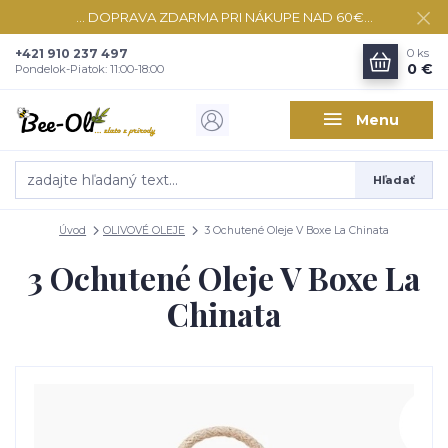
... DOPRAVA ZDARMA PRI NÁKUPE NAD 60€...
+421 910 237 497
0
ks
0 €
Pondelok-Piatok: 11:00-18:00
Menu
Hľadať
Úvod
OLIVOVÉ OLEJE
3 Ochutené Oleje V Boxe La Chinata
3 Ochutené Oleje V Boxe La
Chinata