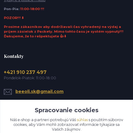
Výdajné a podacie miesto
Pon-Pia:
11:00-18:00 !!!
POZOR!!! ⬇️
Prosíme zákazníkov aby dodržiavali čas vyhradený na výdaj a
príjem zásielok z Packety. Mimo tohto času je systém vypnutý!!!
Ďakujeme, že to rešpektujete 👍 ⬇️
Kontakty
+421 910 237 497
Pondelok-Piatok: 11:00-18:00
beeoli.sk@gmail.com
Spracovanie cookies
Náš e-shop a partneri potrebujú Váš
súhlas
s použitím súborov
cookies, aby Vám mohli zobrazovať informácie týkajúce sa
Vašich záujmov.