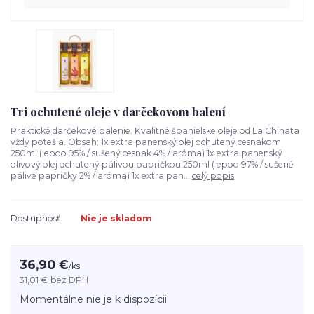
Tri ochutené oleje v darčekovom balení
Praktické darčekové balenie. Kvalitné španielske oleje od La Chinata
vždy potešia. Obsah: 1x extra panenský olej ochutený cesnakom
250ml ( epoo 95% / sušený cesnak 4% / aróma) 1x extra panenský
olivový olej ochutený pálivou papričkou 250ml ( epoo 97% / sušené
pálivé papričky 2% / aróma) 1x extra pan...
celý popis
Dostupnosť
Nie je skladom
36,90 €
/
ks
31,01 €
bez DPH
Momentálne nie je k dispozícii