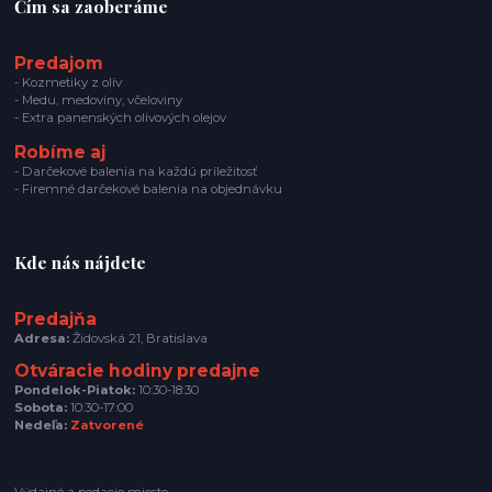
Čím sa zaoberáme
Predajom
- Kozmetiky z olív
- Medu, medoviny, včeloviny
- Extra panenských olivových olejov
Robíme aj
- Darčekové balenia na každú príležitosť
- Firemné darčekové balenia na objednávku
Kde nás nájdete
Predajňa
Adresa:
Židovská 21, Bratislava
Otváracie hodiny predajne
Pondelok-Piatok:
10:30-18:30
Sobota:
10:30-17:00
Nedeľa:
Zatvorené