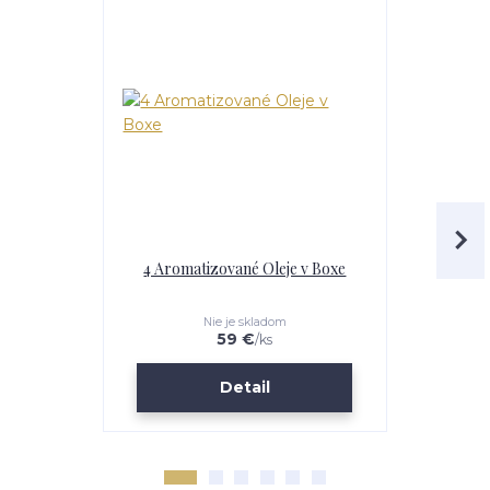
4 Aromatizované Oleje v Boxe
Ochutnávk
O
Nie je skladom
59 €
/
ks
Detail