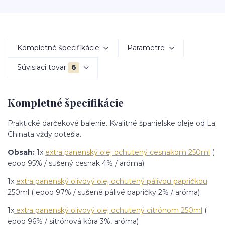
Kompletné špecifikácie
Parametre
Súvisiaci tovar
6
Kompletné špecifikácie
Praktické darčekové balenie. Kvalitné španielske oleje od La
Chinata vždy potešia.
Obsah:
1x
extra panenský olej ochutený cesnakom 250ml
(
epoo 95% / sušený cesnak 4% / aróma)
1x
extra panenský olivový olej ochutený pálivou papričkou
250ml ( epoo 97% / sušené pálivé papričky 2% / aróma)
1x
extra panenský olivový olej ochutený citrónom 250ml
(
epoo 96% / sitrónová kôra 3%, aróma)