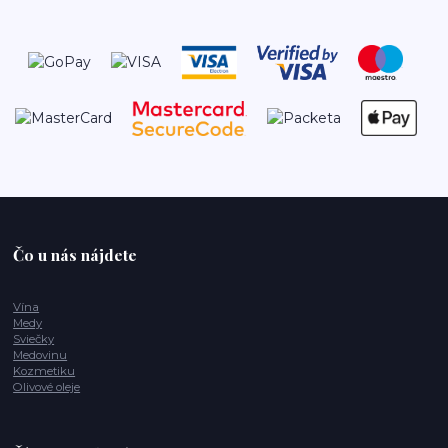
Čo u nás nájdete
Vína
Medy
Sviečky
Medovinu
Kozmetiku
Olivové oleje