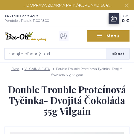
... DOPRAVA ZDARMA PRI NÁKUPE NAD 60€...
+421 910 237 497
0
ks
0 €
Pondelok-Piatok: 11:00-18:00
Menu
Hľadať
Úvod
VILGAIN A FUTU
Double Trouble Proteínová Tyčinka- Dvojitá
Čokoláda 55g Vilgain
Double Trouble Proteínová
Tyčinka- Dvojitá Čokoláda
55g Vilgain