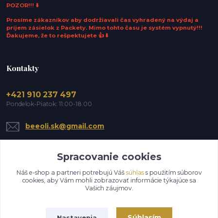
POZOR!!! ⬇️
Prosíme zákazníkov aby dodržiavali čas vyhradený na výdaj a
príjem zásielok z Packety. Mimo tohto času je systém vypnutý!!!
Ďakujeme, že to rešpektujete 👍 ⬇️
Kontakty
+421 910 237 497
Pondelok-Piatok: 11:00-18:00
beeoli.sk@gmail.com
Spracovanie cookies
Náš e-shop a partneri potrebujú Váš
súhlas
s použitím súborov
cookies, aby Vám mohli zobrazovať informácie týkajúce sa
Vašich záujmov.
Upraviť zber cookies.
Súhlasím
Nastavenia