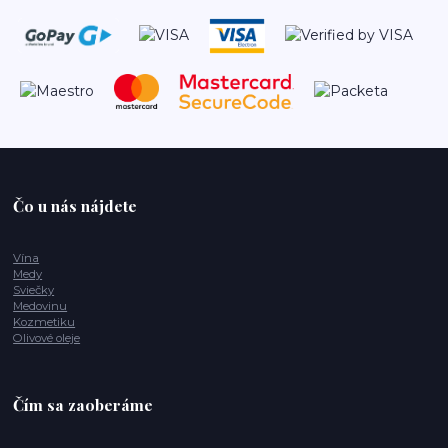
Čo u nás nájdete
Vína
Medy
Sviečky
Medovinu
Kozmetiku
Olivové oleje
Čím sa zaoberáme