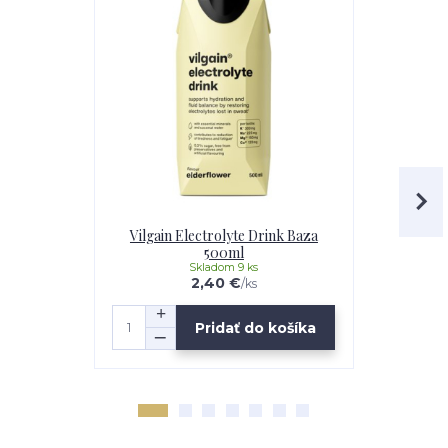
Vilgain Electrolyte Drink Baza
Vilgain El
500ml
Skladom 9 ks
2,40 €
/
ks
Pridať do košíka