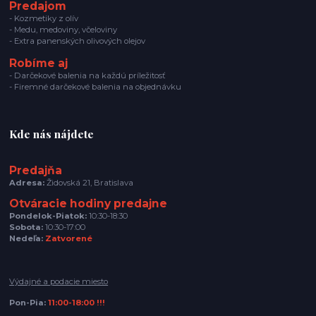
Predajom
- Kozmetiky z olív
- Medu, medoviny, včeloviny
- Extra panenských olivových olejov
Robíme aj
- Darčekové balenia na každú príležitosť
- Firemné darčekové balenia na objednávku
Kde nás nájdete
Predajňa
Adresa:
Židovská 21, Bratislava
Otváracie hodiny predajne
Pondelok-Piatok:
10:30-18:30
Sobota:
10:30-17:00
Nedeľa:
Zatvorené
Výdajné a podacie miesto
Pon-Pia:
11:00-18:00 !!!