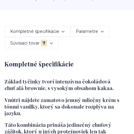
Kompletné špecifikácie
Parametre
Súvisiaci tovar
7
Kompletné špecifikácie
Základ tyčinky tvorí intenzívna čokoládová
chuť alá brownie, s vysokým obsahom kakaa.
Vnútri nájdete zamatovo jemný mliečny krém s
tónmi vanilky, ktorý sa dokonale rozplýva na
jazyku.
Táto kombinácia prináša jedinečný chuťový
zážitok, ktorý u iných proteínoviek len tak