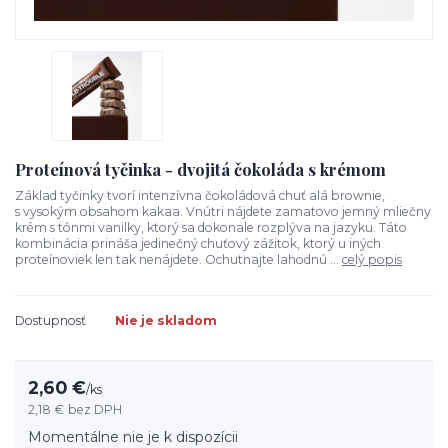
Proteínová tyčinka - dvojitá čokoláda s krémom
Základ tyčinky tvorí intenzívna čokoládová chuť alá brownie,
s vysokým obsahom kakaa. Vnútri nájdete zamatovo jemný mliečny
krém s tónmi vanilky, ktorý sa dokonale rozplýva na jazyku. Táto
kombinácia prináša jedinečný chuťový zážitok, ktorý u iných
proteínoviek len tak nenájdete. Ochutnajte lahodnú ...
celý popis
Dostupnosť
Nie je skladom
2,60 €
/
ks
2,18 €
bez DPH
Momentálne nie je k dispozícii