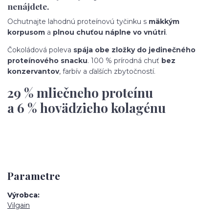
nenájdete.
Ochutnajte lahodnú proteínovú tyčinku s
mäkkým
korpusom
a
plnou chuťou náplne vo vnútri
.
Čokoládová poleva
spája obe zložky do jedinečného
proteínového snacku
. 100 % prírodná chuť
bez
konzervantov
, farbív a ďalších zbytočností.
29 % mliečneho proteínu
a 6 % hovädzieho kolagénu
Parametre
Výrobca
Vilgain