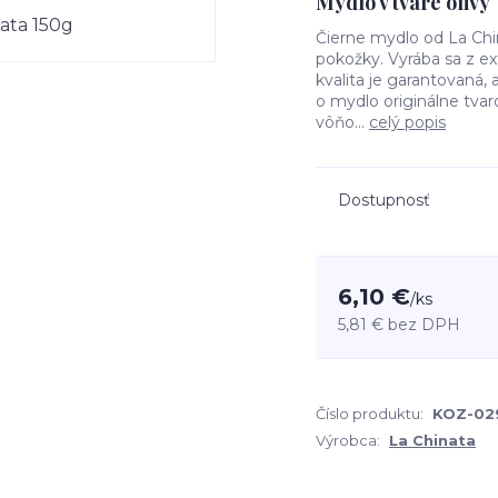
Mydlo v tvare olivy
Čierne mydlo od La Chi
pokožky. Vyrába sa z e
kvalita je garantovaná,
o mydlo originálne tvar
vôňo...
celý popis
Dostupnosť
6,10 €
/
ks
5,81 €
bez DPH
Číslo produktu:
KOZ-02
Výrobca:
La Chinata