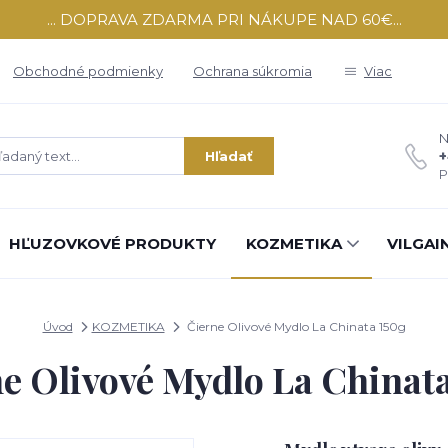
... DOPRAVA ZDARMA PRI NÁKUPE NAD 60€...
Obchodné podmienky
Ochrana súkromia
Viac
N
+
Hľadať
P
HĽUZOVKOVÉ PRODUKTY
KOZMETIKA
VILGAI
Úvod
KOZMETIKA
Čierne Olivové Mydlo La Chinata 150g
e Olivové Mydlo La Chinat