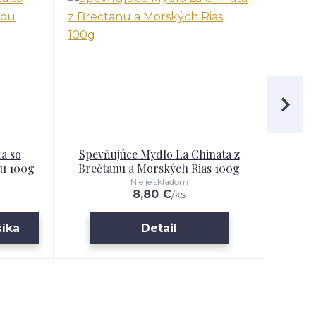
ta so
Spevňujúce Mydlo La Chinata z
Antio
ou 100g
Brečtanu a Morských Rias 100g
Hr
Nie je skladom
8,80 €
/
ks
šíka
Detail