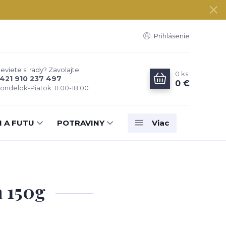
Prihlásenie
eviete si rady? Zavolajte.
0
ks
421 910 237 497
0 €
ondelok-Piatok: 11:00-18:00
N A FUTU
POTRAVINY
Viac
a 150g