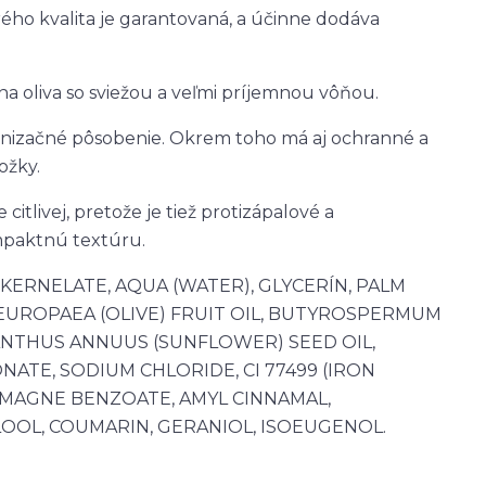
ého kvalita je garantovaná, a účinne dodáva
na oliva so sviežou a veľmi príjemnou vôňou.
tonizačné pôsobenie. Okrem toho má aj ochranné a
ožky.
tlivej, pretože je tiež protizápalové a
mpaktnú textúru.
KERNELATE, AQUA (WATER), GLYCERÍN, PALM
 EUROPAEA (OLIVE) FRUIT OIL, BUTYROSPERMUM
IANTHUS ANNUUS (SUNFLOWER) SEED OIL,
TE, SODIUM CHLORIDE, CI 77499 (IRON
11 (MAGNE BENZOATE, AMYL CINNAMAL,
OOL, COUMARIN, GERANIOL, ISOEUGENOL.