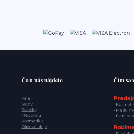
Čo u nás nájdete
Čím sa
Predaj
Vína
Medy
- Kozmetik
Sviečky
- Medu, me
Medovinu
- Extra pa
Kozmetiku
Olivové oleje
Robíme
- Darčekov