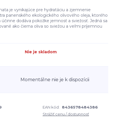
nata je vynikajúce pre hydratáciu a zjemnenie
xtra panenského ekologického olivového oleja, ktorého
 a účinne dodáva pokožke jemnosť a sviežosť. Jedná sa
ované ako čierna oliva so sviežou a veľmi príjemnou
Nie je skladom
Momentálne nie je k dispozícii
9
EAN kód:
8436578484386
Strážiť cenu / dostupnosť