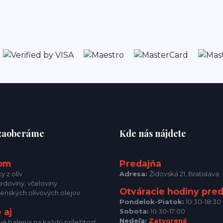
 zaoberáme
Kde nás nájdete
om
Predajňa
y z olív
Adresa:
Židovská 21, Bratislava
doviny, včeloviny
Otváracie hodiny pre
nenských olivových olejov
Pondelok-Piatok:
10:30-18:30
 aj
Sobota:
10:30-17:00
Nedeľa:
Zatvorené
é balenia na každú príležitosť