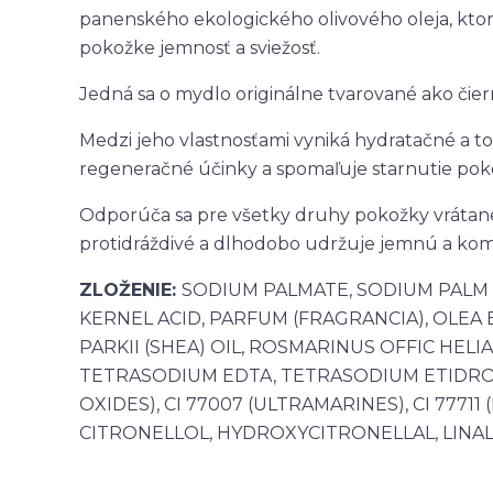
panenského ekologického olivového oleja, ktor
pokožke jemnosť a sviežosť.
Jedná sa o mydlo originálne tvarované ako čier
Medzi jeho vlastnosťami vyniká hydratačné a 
regeneračné účinky a spomaľuje starnutie pok
Odporúča sa pre všetky druhy pokožky vrátane ci
protidráždivé a dlhodobo udržuje jemnú a ko
ZLOŽENIE:
SODIUM PALMATE, SODIUM PALM 
KERNEL ACID, PARFUM (FRAGRANCIA), OLEA
PARKII (SHEA) OIL, ROSMARINUS OFFIC HEL
TETRASODIUM EDTA, TETRASODIUM ETIDRONA
OXIDES), CI 77007 (ULTRAMARINES), CI 777
CITRONELLOL, HYDROXYCITRONELLAL, LINAL