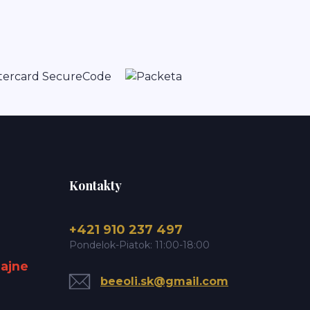
Kontakty
+421 910 237 497
Pondelok-Piatok: 11:00-18:00
dajne
beeoli.sk@gmail.com