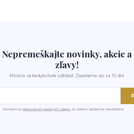
Nepremeškajte novinky, akcie a
zľavy!
Môžete sa kedykoľvek odhlásiť. Zasielame raz za 10 dní.
P
Súhlasím so
spracovaním osobných údajov
za účelom zasielania newslettera.