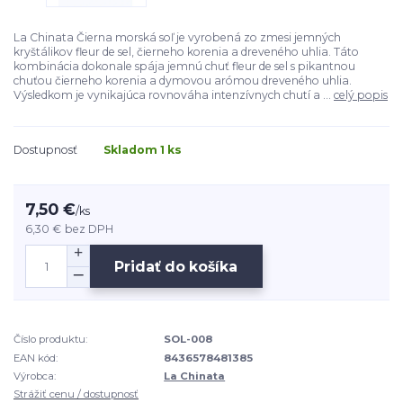
La Chinata Čierna morská soľ je vyrobená zo zmesi jemných
kryštálikov fleur de sel, čierneho korenia a dreveného uhlia. Táto
kombinácia dokonale spája jemnú chuť fleur de sel s pikantnou
chuťou čierneho korenia a dymovou arómou dreveného uhlia.
Výsledkom je vynikajúca rovnováha intenzívnych chutí a ...
celý popis
Dostupnosť
Skladom 1 ks
7,50 €
/
ks
6,30 €
bez DPH
Pridať do košíka
Číslo produktu:
SOL-008
EAN kód:
8436578481385
Výrobca:
La Chinata
Strážiť cenu / dostupnosť