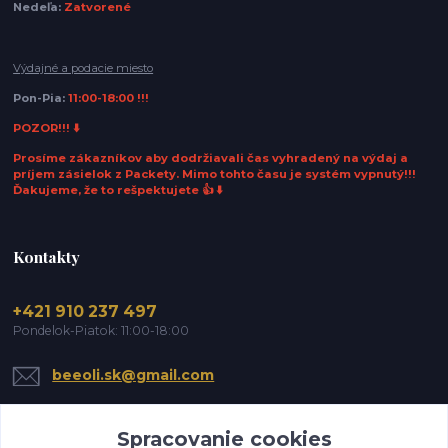
Nedeľa:
Zatvorené
Výdajné a podacie miesto
Pon-Pia:
11:00-18:00 !!!
POZOR!!! ⬇️
Prosíme zákazníkov aby dodržiavali čas vyhradený na výdaj a
príjem zásielok z Packety. Mimo tohto času je systém vypnutý!!!
Ďakujeme, že to rešpektujete 👍 ⬇️
Kontakty
+421 910 237 497
Pondelok-Piatok: 11:00-18:00
beeoli.sk@gmail.com
Spracovanie cookies