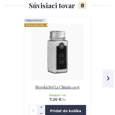
Súvisiaci tovar
8
Odporúčame
Práve dorazilo
Morská Soľ La Chinata 110g
Päť Druhov
Skladom 1 ks
7,20 €
/
ks
Pridať do košíka