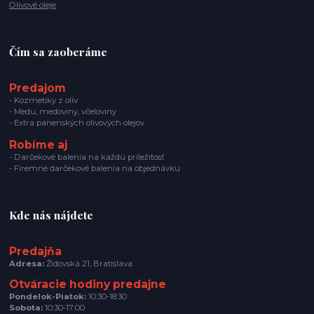
Olivové oleje
Čím sa zaoberáme
Predajom
- Kozmetiky z olív
- Medu, medoviny, včeloviny
- Extra panenských olivových olejov
Robíme aj
- Darčekové balenia na každú príležitosť
- Firemné darčekové balenia na objednávku
Kde nás nájdete
Predajňa
Adresa:
Židovská 21, Bratislava
Otváracie hodiny predajne
Pondelok-Piatok:
10:30-18:30
Sobota:
10:30-17:00