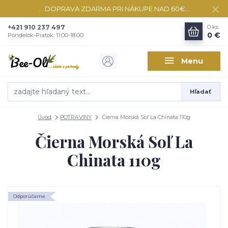
... DOPRAVA ZDARMA PRI NÁKUPE NAD 60€...
+421 910 237 497
0
ks
0 €
Pondelok-Piatok: 11:00-18:00
Menu
Hľadať
Úvod
POTRAVINY
Čierna Morská Soľ La Chinata 110g
Čierna Morská Soľ La
Chinata 110g
Odporúčame