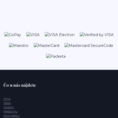
Čo u nás nájdete
Vína
Medy
Sviečky
Medovinu
Kozmetiku